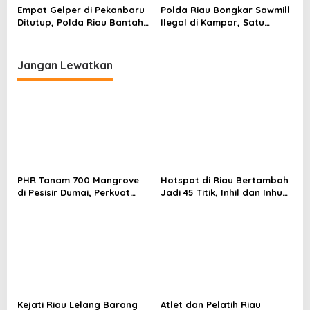
Sebelum Tiba di SPBU
Empat Gelper di Pekanbaru
Polda Riau Bongkar Sawmill
Ditutup, Polda Riau Bantah
Ilegal di Kampar, Satu
Tudingan Setoran ke
Tersangka Ditangkap
Pimpinan
Jangan Lewatkan
PHR Tanam 700 Mangrove
Hotspot di Riau Bertambah
di Pesisir Dumai, Perkuat
Jadi 45 Titik, Inhil dan Inhu
Mitigasi Abrasi dan
Masih Mendominasi
Perubahan Iklim
Kejati Riau Lelang Barang
Atlet dan Pelatih Riau