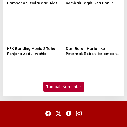
Rampasan, Mulai dari Alat
Kembali Tagih Sisa Bonus
Berat Hingga Kapal
PON dan Peparnas 2024
KPK Banding Vonis 2 Tahun
Dari Buruh Harian ke
Penjara Abdul Wahid
Peternak Bebek, Kelompok
Suku Sakai Kini Produksi 250
Telur per Hari
Tambah Komentar