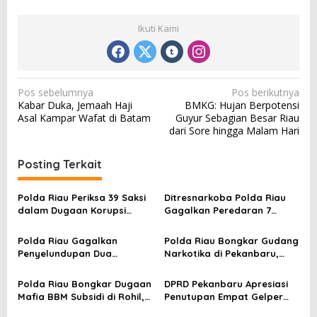
Ikuti Kami
N
Pos sebelumnya
Pos berikutnya
Kabar Duka, Jemaah Haji
BMKG: Hujan Berpotensi
a
Asal Kampar Wafat di Batam
Guyur Sebagian Besar Riau
v
dari Sore hingga Malam Hari
i
Posting Terkait
g
a
Polda Riau Periksa 39 Saksi
Ditresnarkoba Polda Riau
s
dalam Dugaan Korupsi
Gagalkan Peredaran 7
Proyek Jembatan Air Hitam
Kilogram Sabu di Bengkalis,
i
Rohil
Tiga Tersangka Ditangkap
Polda Riau Gagalkan
Polda Riau Bongkar Gudang
p
Penyelundupan Dua
Narkotika di Pekanbaru,
o
Kilogram Sabu di Bandara
Sita 4 Kilogram Sabu dan
SSK II Pekanbaru
Puluhan Ribu Pil Ekstasi
s
Polda Riau Bongkar Dugaan
DPRD Pekanbaru Apresiasi
Mafia BBM Subsidi di Rohil,
Penutupan Empat Gelper
Sedot Isi Truk Tangki
oleh Polda Riau