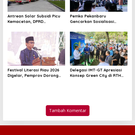
Antrean Solar Subsidi Picu
Pemko Pekanbaru
Kemacetan, DPRD
Gencarkan Sosialisasi
Pekanbaru Minta Pertamina
Pencegahan HIV/AIDS di
Beri Penjelasan
Kalangan Pelajar
Festival Literasi Riau 2026
Delegasi IMT-GT Apresiasi
Digelar, Pemprov Dorong
Konsep Green City di RTH
Budaya Baca di Tengah
Putri Kaca Mayang
Gempuran Teknologi
Pekanbaru
Tambah Komentar