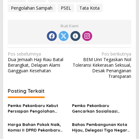
Pengolahan Sampah
PSEL
Tata Kota
Ikuti Kami
N
Pos sebelumnya
Pos berikutnya
Dua Jemaah Haji Riau Batal
BEM Unri Tegaskan Nol
a
Berangkat, Delapan Alami
Toleransi Kekerasan Seksual,
v
Gangguan Kesehatan
Desak Penanganan
Transparan
i
g
Posting Terkait
a
s
Pemko Pekanbaru Kebut
Pemko Pekanbaru
Persiapan Pengolahan
Gencarkan Sosialisasi
i
Sampah Jadi Gas Metan di
Pencegahan HIV/AIDS di
p
TPA Muara Fajar II
Kalangan Pelajar
Harga Bahan Pokok Naik,
Bahas Pembangunan Kota
o
Komisi II DPRD Pekanbaru
Hijau, Delegasi Tiga Negara
Minta Pemko Perkuat
Mulai Tiba di Pekanbaru