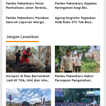
s
Ketahanan Pangan
Pemko Pekanbaru Mulai
Pemko Pekanbaru Siapkan
Revitalisasi Jalan Teratai,
Keringanan bagi Eks
Perbaikan Drainase Jadi
Pemegang HGB Ruko STC
Prioritas
Pemko Pekanbaru Pastikan
Agung Nugroho Tegaskan
Seluruh Laporan Warga
HGB Ruko STC Tak Bisa
Tetap Dilayani, Operator
Diperpanjang, Pemko Ikuti
TRC 112 Dievaluasi
Aturan
Jangan Lewatkan
Hotspot di Riau Bertambah
Pemko Pekanbaru Kebut
Jadi 45 Titik, Inhil dan Inhu
Persiapan Pengolahan
Masih Mendominasi
Sampah Jadi Gas Metan di
TPA Muara Fajar II