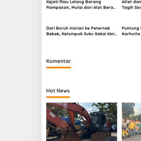
Kejati Riau Lelang Barang
Atlet dan
Rampasan, Mulai dari Alat Berat
Tagih Si
Hingga Kapal
Peparnas
Dari Buruh Harian ke Peternak
Puntung 
Bebek, Kelompok Suku Sakai Kini
Karhutla 
Produksi 250 Telur per Hari
Seorang 
Komentar
Hot News