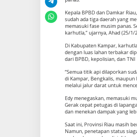
a
K
a
Kepala BPBD dan Damkar Riau, 
b
sudah ada tiga daerah yang men
u
memasuki fase musim panas. Sep
p
karhutla,” ujarnya, Ahad (25/1/2
a
t
e
Di Kabupaten Kampar, karhutla
n
dengan luas lahan terbakar di
R
dari BPBD, kepolisian, dan TN
i
a
“Semua titik api dilaporkan s
u
,
di Kampar, Bengkalis, maupun 
B
melalui jalur darat untuk menc
P
B
Edy menegaskan, memasuki mus
D
Gerak cepat petugas di lapang
T
i
dan menekan dampak yang lebi
n
g
Saat ini, Provinsi Riau masih b
k
Namun, penetapan status siaga
a