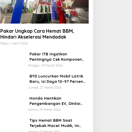
Pakar Ungkap Cara Hemat BBM,
Hindari Akselerasi Mendadak
Rabu, 1 April 2026
Pakar ITB Ingatkan
Pentingnya Cek Komponen
Kendaraan Usai Mudik
Minggu, 29 Maret 2026
BYD Luncurkan Mobil Listrik
Baru, Isi Daya 10–97 Persen
Hanya 9 Menit
Jumat, 27 Maret 2026
Honda Hentikan
Pengembangan EV, Dinilai
Kian Tertinggal di Industri
Kamis, 19 Maret 2026
Otomotif Global
Tips Hemat BBM Saat
Terjebak Macet Mudik, Ini
Saran Pakar ITB
Selasa, 17 Maret 2026