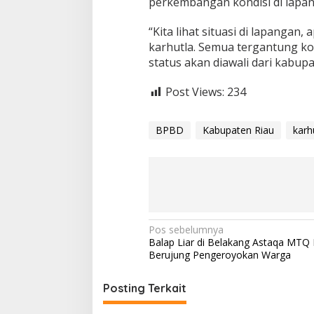
perkembangan kondisi di lapa
t
k
a
“Kita lihat situasi di lapangan
n
karhutla. Semua tergantung ko
K
status akan diawali dari kabup
e
w
a
Post Views:
234
s
p
a
BPBD
Kabupaten Riau
karh
d
a
a
n
N
Pos sebelumnya
Balap Liar di Belakang Astaqa MTQ
a
Berujung Pengeroyokan Warga
v
i
Posting Terkait
g