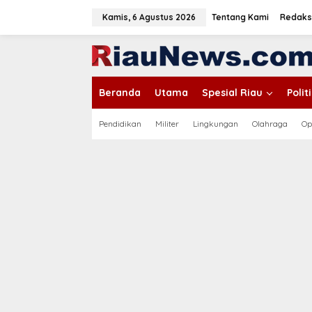
L
e
Kamis, 6 Agustus 2026
Tentang Kami
Redaks
w
a
tutup
t
i
k
Beranda
Utama
Spesial Riau
Poli
e
k
o
Pendidikan
Militer
Lingkungan
Olahraga
Op
n
t
e
n