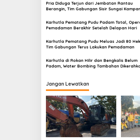
Pria Diduga Terjun dari Jembatan Rantau
a
Berangin, Tim Gabungan Sisir Sungai Kampa
s
Karhutla Pematang Pudu Padam Total, Oper
i
Pemadaman Berakhir Setelah Delapan Hari
p
o
Karhutla Pematang Pudu Meluas Jadi 80 Hek
Tim Gabungan Terus Lakukan Pemadaman
s
Karhutla di Rokan Hilir dan Bengkalis Belum
Padam, Water Bombing Tambahan Dikerahk
Jangan Lewatkan