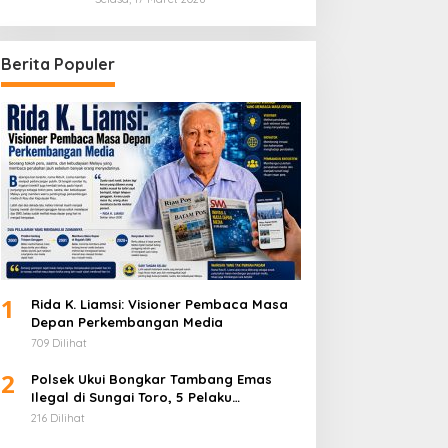
Berita Populer
1
Rida K. Liamsi: Visioner Pembaca Masa
Depan Perkembangan Media
709 Dilihat
2
Polsek Ukui Bongkar Tambang Emas
Ilegal di Sungai Toro, 5 Pelaku
Diamankan
216 Dilihat