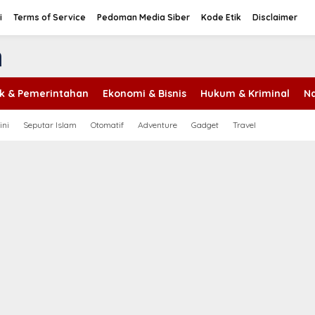
i
Terms of Service
Pedoman Media Siber
Kode Etik
Disclaimer
tik & Pemerintahan
Ekonomi & Bisnis
Hukum & Kriminal
Na
ini
Seputar Islam
Otomatif
Adventure
Gadget
Travel