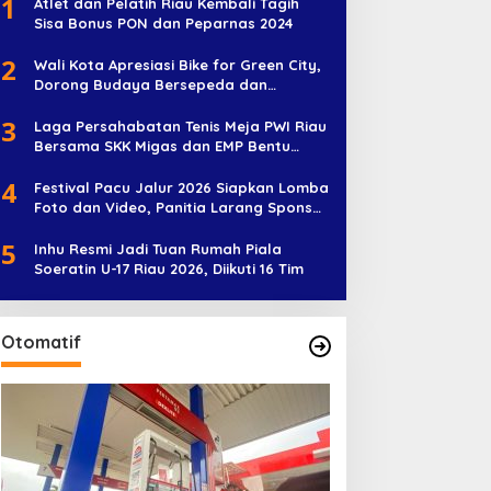
1
Atlet dan Pelatih Riau Kembali Tagih
Sisa Bonus PON dan Peparnas 2024
2
Wali Kota Apresiasi Bike for Green City,
Dorong Budaya Bersepeda dan
Penghijauan
3
Laga Persahabatan Tenis Meja PWI Riau
Bersama SKK Migas dan EMP Bentu
Diramaikan 38 Peserta
4
Festival Pacu Jalur 2026 Siapkan Lomba
Foto dan Video, Panitia Larang Sponsor
Jadi Nama Jalur
5
Inhu Resmi Jadi Tuan Rumah Piala
Soeratin U-17 Riau 2026, Diikuti 16 Tim
Otomatif