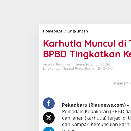
Homepage
/
Lingkungan
K
a
Karhutla Muncul di
r
h
BPBD Tingkatkan 
u
t
l
Ananda Pratama F
Senin, 26 Januari 2026
a
Lingkungan
,
Spesial Riau
,
Utama
234 Dilihat
M
u
Pemadam Ke
n
c
u
l
Pekanbaru (Riaunews.com) –
d
i
Pemadam Kebakaran (BPBD dan 
T
dan lahan (karhutla) terjadi di
i
dan Kampar. Kemunculan karhut
g
panas.