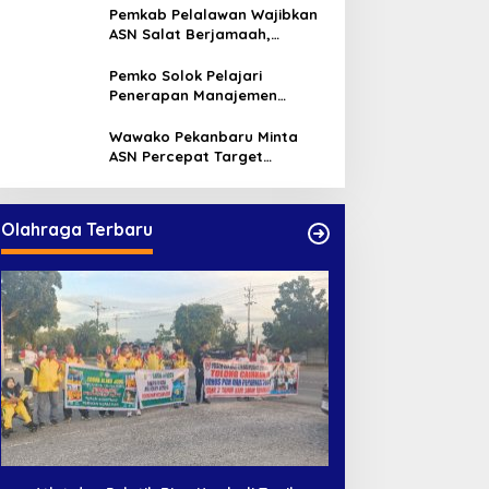
Warga
Pemkab Pelalawan Wajibkan
ASN Salat Berjamaah,
Absebsi Harian Bertambah
Jadi Empat Kali
Pemko Solok Pelajari
Penerapan Manajemen
Talenta di Pemko Pekanbaru
Wawako Pekanbaru Minta
ASN Percepat Target
Program dan Tingkatkan
Pelayanan Publik
Olahraga Terbaru