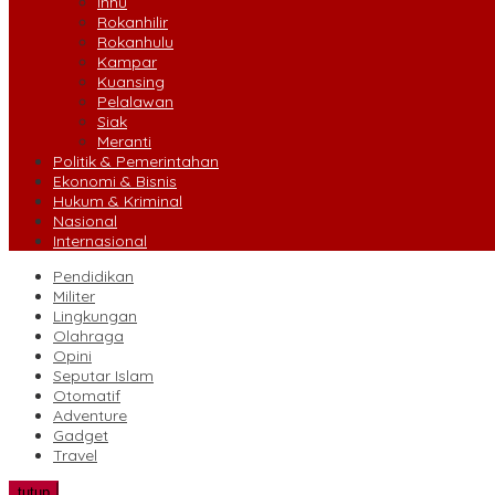
Inhu
Rokanhilir
Rokanhulu
Kampar
Kuansing
Pelalawan
Siak
Meranti
Politik & Pemerintahan
Ekonomi & Bisnis
Hukum & Kriminal
Nasional
Internasional
Pendidikan
Militer
Lingkungan
Olahraga
Opini
Seputar Islam
Otomatif
Adventure
Gadget
Travel
tutup