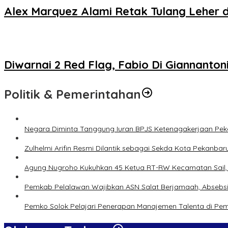
Alex Marquez Alami Retak Tulang Leher 
Diwarnai 2 Red Flag, Fabio Di Giannanto
Politik & Pemerintahan
Negara Diminta Tanggung Iuran BPJS Ketenagakerjaan Peker
Zulhelmi Arifin Resmi Dilantik sebagai Sekda Kota Pekanbar
Agung Nugroho Kukuhkan 45 Ketua RT-RW Kecamatan Sail, M
Pemkab Pelalawan Wajibkan ASN Salat Berjamaah, Absebsi
Pemko Solok Pelajari Penerapan Manajemen Talenta di Pe