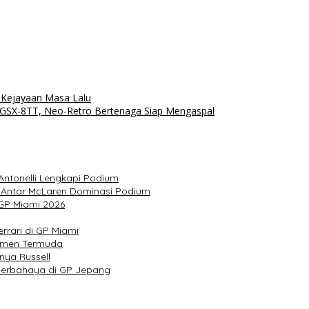
a Kejayaan Masa Lalu
 GSX-8TT, Neo-Retro Bertenaga Siap Mengaspal
Antonelli Lengkapi Podium
a Antar McLaren Dominasi Podium
 GP Miami 2026
rrari di GP Miami
semen Termuda
nya Russell
n Berbahaya di GP Jepang