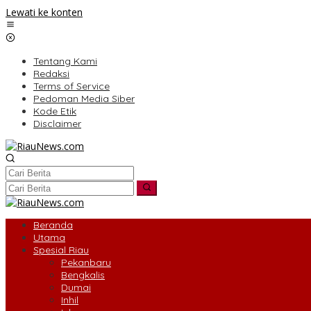
Lewati ke konten
Tentang Kami
Redaksi
Terms of Service
Pedoman Media Siber
Kode Etik
Disclaimer
Beranda
Utama
Spesial Riau
Pekanbaru
Bengkalis
Dumai
Inhil