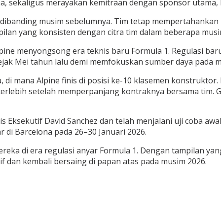
lona, sekaligus merayakan kemitraan dengan sponsor utama,
an dibanding musim sebelumnya. Tim tetap mempertahankan 
lan yang konsisten dengan citra tim dalam beberapa musim
Alpine menyongsong era teknis baru Formula 1. Regulasi bar
k Mei tahun lalu demi memfokuskan sumber daya pada mob
di mana Alpine finis di posisi ke-10 klasemen konstrukto
terlebih setelah memperpanjang kontraknya bersama tim. 
ksekutif David Sanchez dan telah menjalani uji coba awal d
 di Barcelona pada 26–30 Januari 2026.
i mereka di era regulasi anyar Formula 1. Dengan tampilan 
tif dan kembali bersaing di papan atas pada musim 2026.