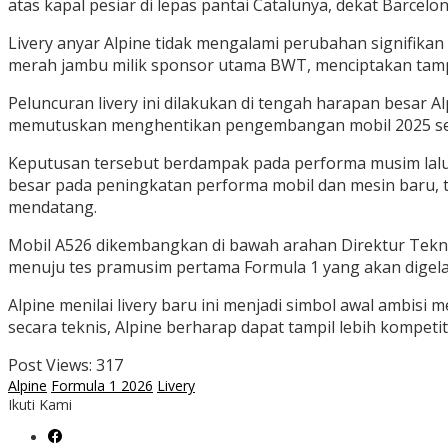
atas kapal pesiar di lepas pantai Catalunya, dekat Barce
Livery anyar Alpine tidak mengalami perubahan signifik
merah jambu milik sponsor utama BWT, menciptakan tampi
Peluncuran livery ini dilakukan di tengah harapan besar 
memutuskan menghentikan pengembangan mobil 2025 seja
Keputusan tersebut berdampak pada performa musim lalu, 
besar pada peningkatan performa mobil dan mesin baru, 
mendatang.
Mobil A526 dikembangkan di bawah arahan Direktur Teknis E
menuju tes pramusim pertama Formula 1 yang akan digelar
Alpine menilai livery baru ini menjadi simbol awal ambis
secara teknis, Alpine berharap dapat tampil lebih kompeti
Post Views:
317
Alpine
Formula 1 2026
Livery
Ikuti Kami