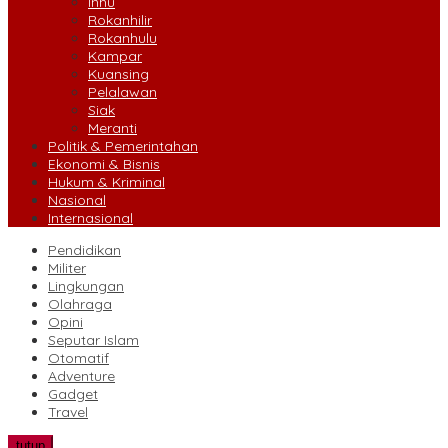
Inhu
Rokanhilir
Rokanhulu
Kampar
Kuansing
Pelalawan
Siak
Meranti
Politik & Pemerintahan
Ekonomi & Bisnis
Hukum & Kriminal
Nasional
Internasional
Pendidikan
Militer
Lingkungan
Olahraga
Opini
Seputar Islam
Otomatif
Adventure
Gadget
Travel
tutup