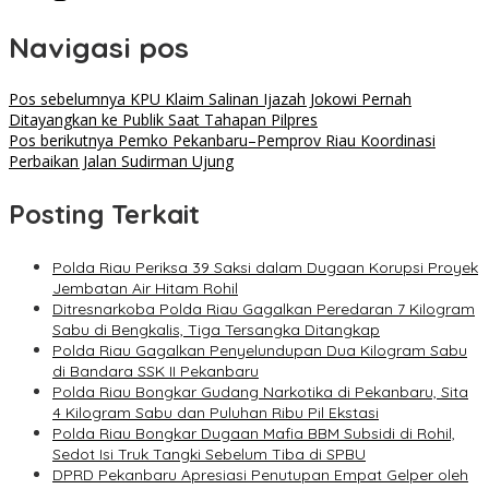
Navigasi pos
Pos sebelumnya
KPU Klaim Salinan Ijazah Jokowi Pernah
Ditayangkan ke Publik Saat Tahapan Pilpres
Pos berikutnya
Pemko Pekanbaru–Pemprov Riau Koordinasi
Perbaikan Jalan Sudirman Ujung
Posting Terkait
Polda Riau Periksa 39 Saksi dalam Dugaan Korupsi Proyek
Jembatan Air Hitam Rohil
Ditresnarkoba Polda Riau Gagalkan Peredaran 7 Kilogram
Sabu di Bengkalis, Tiga Tersangka Ditangkap
Polda Riau Gagalkan Penyelundupan Dua Kilogram Sabu
di Bandara SSK II Pekanbaru
Polda Riau Bongkar Gudang Narkotika di Pekanbaru, Sita
4 Kilogram Sabu dan Puluhan Ribu Pil Ekstasi
Polda Riau Bongkar Dugaan Mafia BBM Subsidi di Rohil,
Sedot Isi Truk Tangki Sebelum Tiba di SPBU
DPRD Pekanbaru Apresiasi Penutupan Empat Gelper oleh