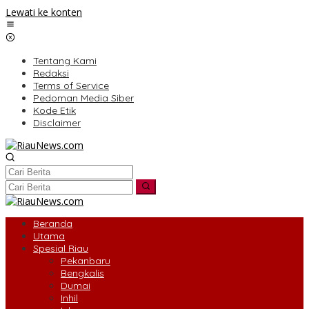
Lewati ke konten
Tentang Kami
Redaksi
Terms of Service
Pedoman Media Siber
Kode Etik
Disclaimer
Beranda
Utama
Spesial Riau
Pekanbaru
Bengkalis
Dumai
Inhil