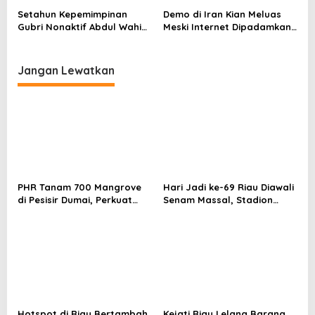
Narkoba
Setahun Kepemimpinan
Demo di Iran Kian Meluas
Gubri Nonaktif Abdul Wahid
Meski Internet Dipadamkan,
Dinilai Masih Dibayangi Isu
Ribuan Turun ke Jalan
Integritas
Tantang Rezim
Jangan Lewatkan
PHR Tanam 700 Mangrove
Hari Jadi ke-69 Riau Diawali
di Pesisir Dumai, Perkuat
Senam Massal, Stadion
Mitigasi Abrasi dan
Utama Jadi Pusat Beragam
Perubahan Iklim
Layanan
Hotspot di Riau Bertambah
Kejati Riau Lelang Barang