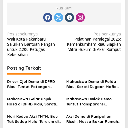
Ikuti Kami
N
Pos sebelumnya
Pos berikutnya
Wali Kota Pekanbaru
Pelatihan Paralegal 2025:
a
Salurkan Bantuan Pangan
Kemenkumham Riau Siapkan
v
untuk 2.200 Petugas
Mitra Hukum di Akar Rumput
Kebersihan
i
g
Posting Terkait
a
s
Driver Ojol Demo di DPRD
Mahasiswa Demo di Polda
Riau, Tuntut Potongan
Riau, Soroti Dugaan Mafia
i
Komisi Turun Jadi 8 Persen
BBM dan Gudang Ilegal di
p
Dumai
Mahasiswa Gelar Unjuk
Mahasiswa Unilak Demo
o
Rasa di DPRD Riau, Soroti
Tuntut Transparansi
Pendidikan hingga
Anggaran Kampus
s
Ketenagakerjaan
Hari Kedua Aksi TNTN, Bau
Aksi Demo di Panipahan
Tak Sedap Mulai Tercium di
Ricuh, Massa Bakar Rumah
Lokasi Demo
Terduga Peredaran