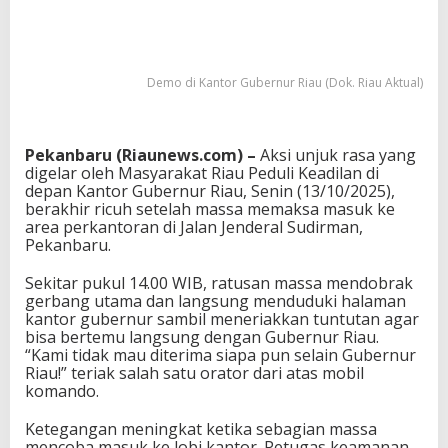
Demo di Kantor Gubernur Riau (Dok. Riau Aktual)
Pekanbaru (Riaunews.com) –
Aksi unjuk rasa yang
digelar oleh Masyarakat Riau Peduli Keadilan di
depan Kantor Gubernur Riau, Senin (13/10/2025),
berakhir ricuh setelah massa memaksa masuk ke
area perkantoran di Jalan Jenderal Sudirman,
Pekanbaru.
Sekitar pukul 14.00 WIB, ratusan massa mendobrak
gerbang utama dan langsung menduduki halaman
kantor gubernur sambil meneriakkan tuntutan agar
bisa bertemu langsung dengan Gubernur Riau.
“Kami tidak mau diterima siapa pun selain Gubernur
Riau!” teriak salah satu orator dari atas mobil
komando.
Ketegangan meningkat ketika sebagian massa
mencoba masuk ke lobi kantor. Petugas keamanan