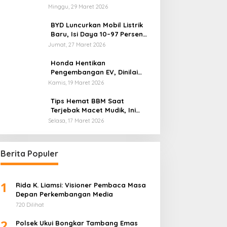
Kendaraan Usai Mudik
Minggu, 29 Maret 2026
BYD Luncurkan Mobil Listrik
Baru, Isi Daya 10–97 Persen
Hanya 9 Menit
Jumat, 27 Maret 2026
Honda Hentikan
Pengembangan EV, Dinilai
Kian Tertinggal di Industri
Kamis, 19 Maret 2026
Otomotif Global
Tips Hemat BBM Saat
Terjebak Macet Mudik, Ini
Saran Pakar ITB
Selasa, 17 Maret 2026
Berita Populer
1
Rida K. Liamsi: Visioner Pembaca Masa
Depan Perkembangan Media
720 Dilihat
2
Polsek Ukui Bongkar Tambang Emas