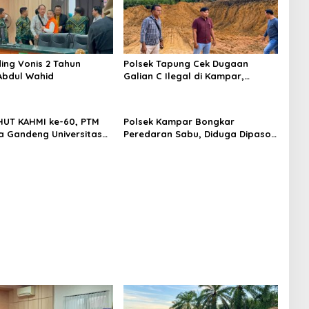
ing Vonis 2 Tahun
Polsek Tapung Cek Dugaan
Abdul Wahid
Galian C Ilegal di Kampar,
Aktivitas Sudah Berhenti
UT KAHMI ke-60, PTM
Polsek Kampar Bongkar
ta Gandeng Universitas
Peredaran Sabu, Diduga Dipasok
lar Open Turnamen Tenis
dari Pekanbaru