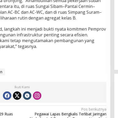
a bronjong. “Alhamdulillah semua pekerjaan sudah
mentara itu, di ruas Sungai Sibam–Pantai Cermin–
lan AC-BC dan AC-WC, dan di ruas Simpang Suram–
haraan rutin dengan agregat kelas B.
, langkah ini menjadi bukti nyata komitmen Pemprov
gunan infrastruktur penting secara efisien.
, kami tetap mengutamakan pembangunan yang
arakat,” tegasnya.
an
Ikuti Kami
Pos berikutnya
29 Ruas
Pegawai Lapas Bengkalis Terlibat Jaringan