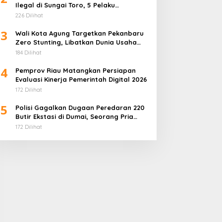
Ilegal di Sungai Toro, 5 Pelaku
Diamankan
226 Dilihat
3
Wali Kota Agung Targetkan Pekanbaru
Zero Stunting, Libatkan Dunia Usaha
Penuhi Gizi Anak
184 Dilihat
4
Pemprov Riau Matangkan Persiapan
Evaluasi Kinerja Pemerintah Digital 2026
172 Dilihat
5
Polisi Gagalkan Dugaan Peredaran 220
Butir Ekstasi di Dumai, Seorang Pria
Ditangkap
172 Dilihat