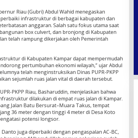
ernur Riau (Gubri) Abdul Wahid menegaskan
rbaiki infrastruktur di berbagai kabupaten dan
eterbatasan anggaran. Salah satu fokus utama saat
mbangunan box culvert, dan bronjong di Kabupaten
alan telah rampung dikerjakan oleh Pemerintah
rastruktur di Kabupaten Kampar dapat mempermudah
endorong pertumbuhan ekonomi wilayah,” ujar Abdul
ebelumnya telah menginstruksikan Dinas PUPR-PKPP
an sejumlah ruas jalan vital di daerah tersebut.
 PUPR-PKPP Riau, Basharuddin, menjelaskan bahwa
rastruktur dilakukan di empat ruas jalan di Kampar.
pang Jalan Batu Bersurat–Muara Takus, tempat
ng 36 meter dengan tinggi 4 meter di Desa Koto
engatasi potensi longsor.
g Danto juga diperbaiki dengan pengaspalan AC-BC,