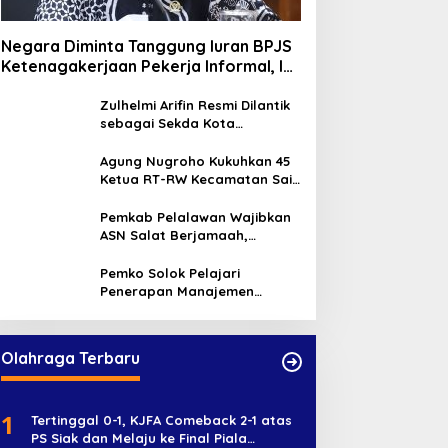
Negara Diminta Tanggung Iuran BPJS
Ketenagakerjaan Pekerja Informal, Ini
Alasannya
Zulhelmi Arifin Resmi Dilantik
sebagai Sekda Kota
Pekanbaru
Agung Nugroho Kukuhkan 45
Ketua RT-RW Kecamatan Sail,
Minta Aktif Serap Aspirasi
Warga
Pemkab Pelalawan Wajibkan
ASN Salat Berjamaah,
Absebsi Harian Bertambah
Jadi Empat Kali
Pemko Solok Pelajari
Penerapan Manajemen
Talenta di Pemko Pekanbaru
Olahraga Terbaru
1
Tertinggal 0-1, KJFA Comeback 2-1 atas
PS Siak dan Melaju ke Final Piala