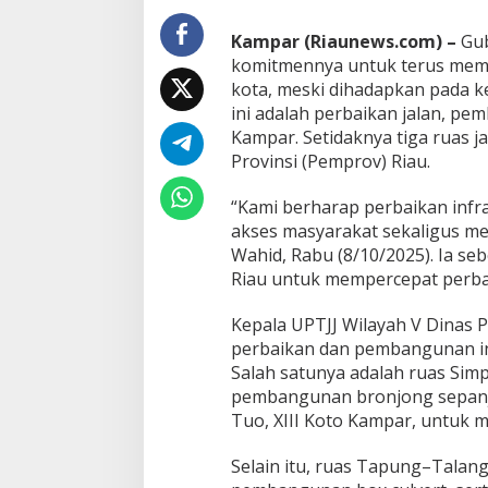
m
p
Kampar (Riaunews.com) –
Gub
a
komitmennya untuk terus mempe
r
M
kota, meski dihadapkan pada k
e
ini adalah perbaikan jalan, pe
s
Kampar. Setidaknya tiga ruas j
k
Provinsi (Pemprov) Riau.
i
T
e
“Kami berharap perbaikan inf
r
akses masyarakat sekaligus m
b
Wahid, Rabu (8/10/2025). Ia s
a
Riau untuk mempercepat perbaik
t
a
s
Kepala UPTJJ Wilayah V Dinas
A
perbaikan dan pembangunan inf
n
Salah satunya adalah ruas Sim
g
pembangunan bronjong sepanja
g
a
Tuo, XIII Koto Kampar, untuk m
r
a
Selain itu, ruas Tapung–Talan
n