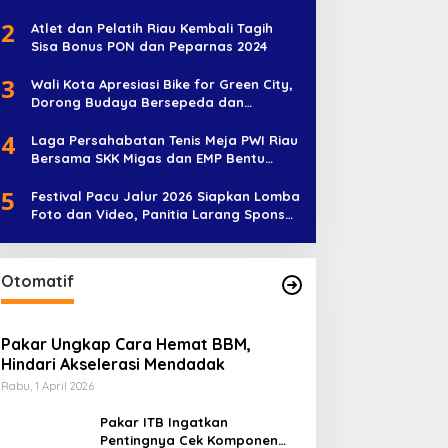
Soeratin U-17
2
Atlet dan Pelatih Riau Kembali Tagih
Sisa Bonus PON dan Peparnas 2024
3
Wali Kota Apresiasi Bike for Green City,
Dorong Budaya Bersepeda dan
Penghijauan
4
Laga Persahabatan Tenis Meja PWI Riau
Bersama SKK Migas dan EMP Bentu
Diramaikan 38 Peserta
5
Festival Pacu Jalur 2026 Siapkan Lomba
Foto dan Video, Panitia Larang Sponsor
Jadi Nama Jalur
Otomatif
Pakar Ungkap Cara Hemat BBM,
Hindari Akselerasi Mendadak
Rabu, 1 April 2026
Pakar ITB Ingatkan
Pentingnya Cek Komponen