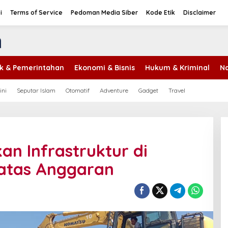
i
Terms of Service
Pedoman Media Siber
Kode Etik
Disclaimer
tik & Pemerintahan
Ekonomi & Bisnis
Hukum & Kriminal
Na
ini
Seputar Islam
Otomatif
Adventure
Gadget
Travel
an Infrastruktur di
atas Anggaran