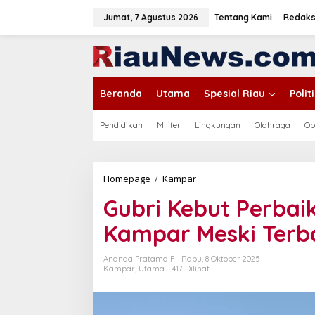
L
e
Jumat, 7 Agustus 2026
Tentang Kami
Redaks
w
a
tutup
t
i
k
Beranda
Utama
Spesial Riau
Poli
e
k
o
Pendidikan
Militer
Lingkungan
Olahraga
Op
n
t
e
n
Homepage
/
Kampar
G
u
Gubri Kebut Perbaik
b
r
Kampar Meski Terb
i
K
e
Ananda Pratama F
Rabu, 8 Oktober 2025
b
Kampar
,
Utama
417 Dilihat
u
t
P