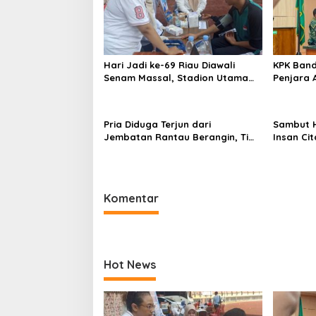
Hari Jadi ke-69 Riau Diawali
KPK Band
Senam Massal, Stadion Utama
Penjara 
Jadi Pusat Beragam Layanan
Pria Diduga Terjun dari
Sambut H
Jembatan Rantau Berangin, Tim
Insan Ci
Gabungan Sisir Sungai Kampar
Sahid Ge
Meja
Komentar
Hot News