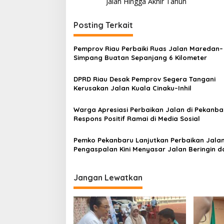
Jalan Hingga Akhir Tahun
v
i
Posting Terkait
g
Pemprov Riau Perbaiki Ruas Jalan Maredan–
a
Simpang Buatan Sepanjang 6 Kilometer
s
DPRD Riau Desak Pemprov Segera Tangani
i
Kerusakan Jalan Kuala Cinaku–Inhil
p
o
Warga Apresiasi Perbaikan Jalan di Pekanba
Respons Positif Ramai di Media Sosial
s
Pemko Pekanbaru Lanjutkan Perbaikan Jalan
Pengaspalan Kini Menyasar Jalan Beringin d
Khadijah Ali
Jangan Lewatkan