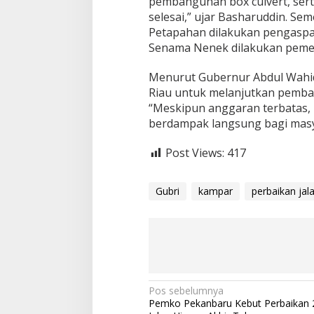
pembangunan box culvert, sert
selesai,” ujar Basharuddin. Se
Petapahan dilakukan pengaspa
Senama Nenek dilakukan pemeli
Menurut Gubernur Abdul Wahid
Riau untuk melanjutkan pemban
“Meskipun anggaran terbatas
berdampak langsung bagi masy
Post Views:
417
Gubri
kampar
perbaikan jal
N
Pos sebelumnya
Pemko Pekanbaru Kebut Perbaikan 
a