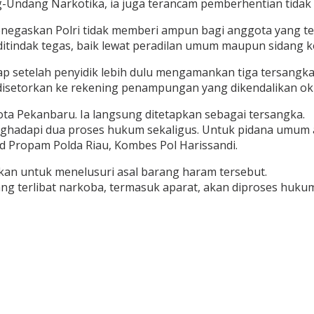
ang Narkotika, ia juga terancam pemberhentian tidak den
negaskan Polri tidak memberi ampun bagi anggota yang ter
 ditindak tegas, baik lewat peradilan umum maupun sidang ko
ap setelah penyidik lebih dulu mengamankan tiga tersangka l
an disetorkan ke rekening penampungan yang dikendalikan 
a Pekanbaru. Ia langsung ditetapkan sebagai tersangka.
nghadapi dua proses hukum sekaligus. Untuk pidana umum
 Propam Polda Riau, Kombes Pol Harissandi.
an untuk menelusuri asal barang haram tersebut.
g terlibat narkoba, termasuk aparat, akan diproses huku