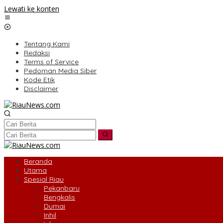
Lewati ke konten
Tentang Kami
Redaksi
Terms of Service
Pedoman Media Siber
Kode Etik
Disclaimer
Beranda
Utama
Spesial Riau
Pekanbaru
Bengkalis
Dumai
Inhil