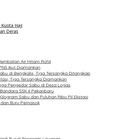
 Kuota Haji
jan Deras
Jembatan Air Hitam Rohil
PNS Ikut Diamankan
abu di Bengkalis, Tiga Tersangka Ditangkap
stasi, Tiga Tersangka Diamankan
duga Pengedar Sabu di Desa Logas
Bandara SSK II Pekanbaru
Kilogram Sabu dan Puluhan Ribu Pil Ekstasi
u dan Buru Pemasok
a Jadi Pusat Beragam Layanan