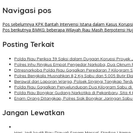
Navigasi pos
Pos sebelumnya
KPK Bantah Intervensi Istana dalam Kasus Korupsi
Pos berikutnya
BMKG: beberapa Wilayah Riau Masih Berpotensi Hu
Posting Terkait
Polda Riau Periksa 39 Saksi dalam Dugaan Korupsi Proyek 
Polres Inhu Ringkus Empat Pengedar Narkoba, Dua Oknum 
Ditresnarkoba Polda Riau Gagalkan Peredaran 7 Kilogram S
Polres Bengkalis Musnahkan 8,2 Kg Sabu dan 5.005 Butir Ek
Berawal dari Laporan Warga, Polsek Singingi Tangkap Ter
Polda Riau Gagalkan Penyelundupan Dua Kilogram Sabu di 
Polda Riau Bongkar Gudang Narkotika di Pekanbaru, Sita 4 
Enam Orang Ditangkap, Polres Siak Bongkar Jaringan Sab
Jangan Lewatkan
Hari Jadi ke-69 Riau Diawali Senam Massal, Stadion Utam