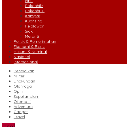
Inhu
Rokanhilir
Rokanhulu
Kampar
Kuansing
Pelalawan
Siak
Meranti
Politik & Pemerintahan
Ekonomi & Bisnis
Hukum & Kriminal
Nasional
Internasional
Pendidikan
Militer
Lingkungan
Olahraga
Opini
Seputar Islam
Otomatif
Adventure
Gadget
Travel
tutup