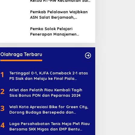
Ketua RT-RW Kecamatan Sail,
Minta Aktif Serap Aspirasi
Warga
Pemkab Pelalawan Wajibkan
ASN Salat Berjamaah,
Absebsi Harian Bertambah
Jadi Empat Kali
Pemko Solok Pelajari
Penerapan Manajemen
Talenta di Pemko Pekanbaru
Olahraga Terbaru
1
Tertinggal 0-1, KJFA Comeback 2-1 atas
PS Siak dan Melaju ke Final Piala
Soeratin U-17
2
Atlet dan Pelatih Riau Kembali Tagih
Sisa Bonus PON dan Peparnas 2024
3
Wali Kota Apresiasi Bike for Green City,
Dorong Budaya Bersepeda dan
Penghijauan
4
Laga Persahabatan Tenis Meja PWI Riau
Bersama SKK Migas dan EMP Bentu
Diramaikan 38 Peserta