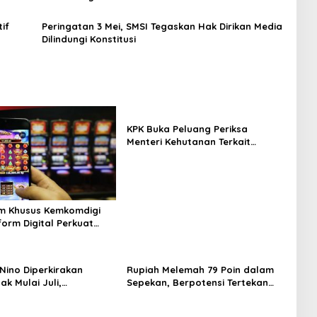
if
Peringatan 3 Mei, SMSI Tegaskan Hak Dirikan Media
Dilindungi Konstitusi
KPK Buka Peluang Periksa
Menteri Kehutanan Terkait
Dugaan Korupsi Pelepasan HPT
di Kuansing
im Khusus Kemkomdigi
form Digital Perkuat
tasan Judi Online
 Nino Diperkirakan
Rupiah Melemah 79 Poin dalam
k Mulai Juli,
Sepekan, Berpotensi Tertekan
ah Diminta Perkuat
Lagi Pekan Depan
i