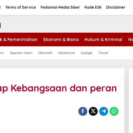
i
Terms of Service
Pedoman Media Siber
Kode Etik
Disclaimer
tik & Pemerintahan
Ekonomi & Bisnis
Hukum & Kriminal
Na
ini
Seputar Islam
Otomatif
Adventure
Gadget
Travel
ap Kebangsaan dan peran