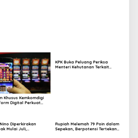
KPK Buka Peluang Periksa
Menteri Kehutanan Terkait
Dugaan Korupsi Pelepasan HPT
di Kuansing
im Khusus Kemkomdigi
form Digital Perkuat
tasan Judi Online
 Nino Diperkirakan
Rupiah Melemah 79 Poin dalam
k Mulai Juli,
Sepekan, Berpotensi Tertekan
ah Diminta Perkuat
Lagi Pekan Depan