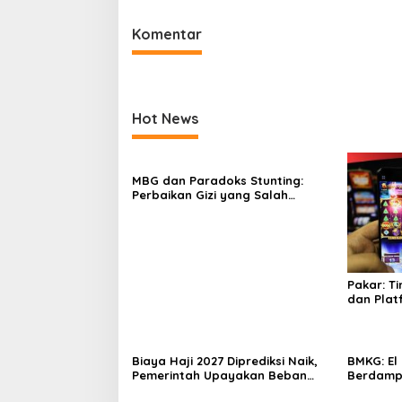
Komentar
Hot News
MBG dan Paradoks Stunting:
Perbaikan Gizi yang Salah
Sasaran?
Pakar: T
dan Plat
Pemberan
Biaya Haji 2027 Diprediksi Naik,
BMKG: El
Pemerintah Upayakan Beban
Berdampa
Jemaah Lebih Ringan
Pemerint