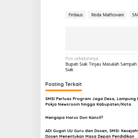
Firdaus
Reda Mathovani
SM
N
Pos sebelumnya
Bupati Siak Tinjau Masalah Sampah 
a
Siak
v
i
Posting Terkait
g
SMSI Perluas Program Jaga Desa, Lampung 
a
Pokja Newsroom hingga Kabupaten/Kota
s
Mengapa Harus Don Kancil?
i
p
ADI Gugat UU Guru dan Dosen, SMSI: Kesejah
o
Dosen Menentukan Masa Depan Pendidikan