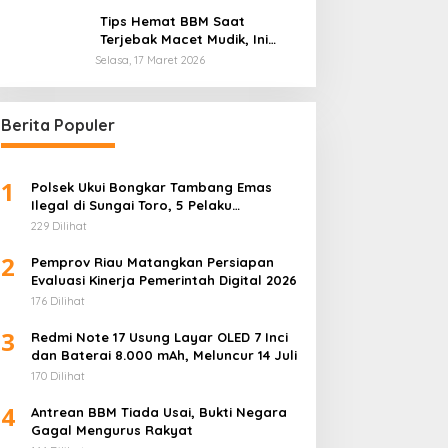
Otomotif Global
Tips Hemat BBM Saat
Terjebak Macet Mudik, Ini
Saran Pakar ITB
Selasa, 17 Maret 2026
Berita Populer
1
Polsek Ukui Bongkar Tambang Emas
Ilegal di Sungai Toro, 5 Pelaku
Diamankan
229 Dilihat
2
Pemprov Riau Matangkan Persiapan
Evaluasi Kinerja Pemerintah Digital 2026
176 Dilihat
3
Redmi Note 17 Usung Layar OLED 7 Inci
dan Baterai 8.000 mAh, Meluncur 14 Juli
170 Dilihat
4
Antrean BBM Tiada Usai, Bukti Negara
Gagal Mengurus Rakyat