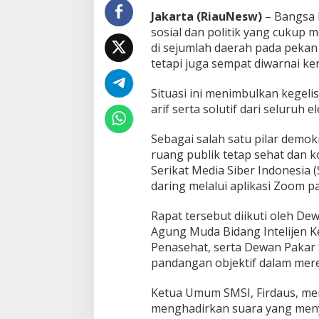
n
Jakarta (RiauNesw)
– Bangsa 
S
i
sosial dan politik yang cukup
k
di sejumlah daerah pada pekan
a
tetapi juga sempat diwarnai ke
p
K
Situasi ini menimbulkan kegel
e
b
arif serta solutif dari seluruh
a
n
Sebagai salah satu pilar demo
g
ruang publik tetap sehat dan k
s
Serikat Media Siber Indonesia
a
a
daring melalui aplikasi Zoom pa
n
d
Rapat tersebut diikuti oleh D
a
Agung Muda Bidang Intelijen K
n
Penasehat, serta Dewan Pakar
p
e
pandangan objektif dalam mere
r
a
Ketua Umum SMSI, Firdaus, me
n
menghadirkan suara yang meny
m