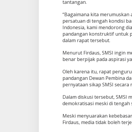
tantangan.
e
d
i
“Bagaimana kita merumuskan a
a
persatuan di tengah kondisi ban
Indonesia, kami mendorong di
pandangan konstruktif untuk p
dalam rapat tersebut.
Menurut Firdaus, SMSI ingin m
benar berpijak pada aspirasi y
Oleh karena itu, rapat penguru
pandangan Dewan Pembina dan
pernyataan sikap SMSI secara n
Dalam diskusi tersebut, SMSI 
demokratisasi meski di tengah
Meski menyuarakan kebebasan 
Firdaus, media tidak boleh terj