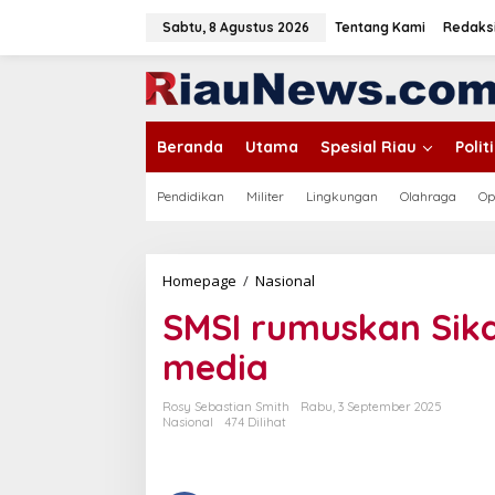
L
e
Sabtu, 8 Agustus 2026
Tentang Kami
Redaks
w
a
tutup
t
i
k
Beranda
Utama
Spesial Riau
Poli
e
k
o
Pendidikan
Militer
Lingkungan
Olahraga
Op
n
t
e
n
Homepage
/
Nasional
S
M
SMSI rumuskan Sik
S
I
media
r
u
m
Rosy Sebastian Smith
Rabu, 3 September 2025
u
Nasional
474 Dilihat
s
k
a