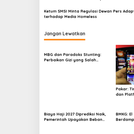
s
Ketum SMSI Minta Regulasi Dewan Pers Adapt
terhadap Media Homeless
Jangan Lewatkan
MBG dan Paradoks Stunting:
Perbaikan Gizi yang Salah
Sasaran?
Pakar: T
dan Plat
Pemberan
Biaya Haji 2027 Diprediksi Naik,
BMKG: El
Pemerintah Upayakan Beban
Berdampa
Jemaah Lebih Ringan
Pemerint
Antisipas