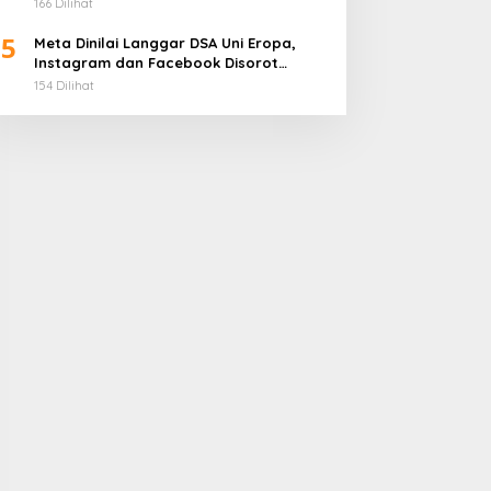
166 Dilihat
5
Meta Dinilai Langgar DSA Uni Eropa,
Instagram dan Facebook Disorot
karena Desain Adiktif
154 Dilihat