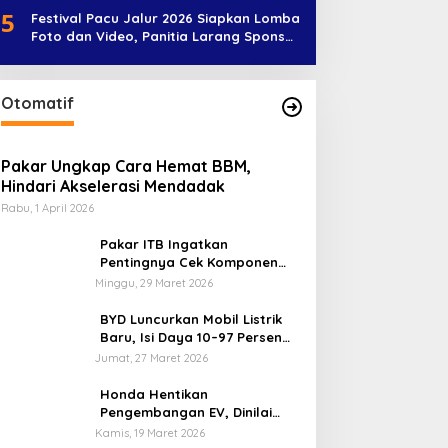
5
Festival Pacu Jalur 2026 Siapkan Lomba
Foto dan Video, Panitia Larang Sponsor
Jadi Nama Jalur
Otomatif
Pakar Ungkap Cara Hemat BBM,
Hindari Akselerasi Mendadak
Rabu, 1 April 2026
Pakar ITB Ingatkan
Pentingnya Cek Komponen
Kendaraan Usai Mudik
Minggu, 29 Maret 2026
BYD Luncurkan Mobil Listrik
Baru, Isi Daya 10–97 Persen
Hanya 9 Menit
Jumat, 27 Maret 2026
Honda Hentikan
Pengembangan EV, Dinilai
Kian Tertinggal di Industri
Kamis, 19 Maret 2026