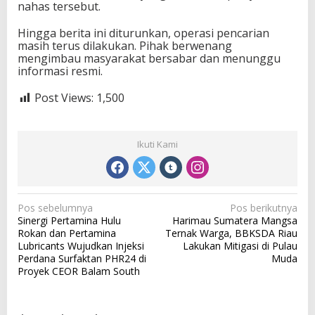
nahas tersebut.
Hingga berita ini diturunkan, operasi pencarian
masih terus dilakukan. Pihak berwenang
mengimbau masyarakat bersabar dan menunggu
informasi resmi.
Post Views:
1,500
Ikuti Kami
N
Pos sebelumnya
Pos berikutnya
Sinergi Pertamina Hulu
Harimau Sumatera Mangsa
a
Rokan dan Pertamina
Ternak Warga, BBKSDA Riau
v
Lubricants Wujudkan Injeksi
Lakukan Mitigasi di Pulau
Perdana Surfaktan PHR24 di
Muda
i
Proyek CEOR Balam South
g
a