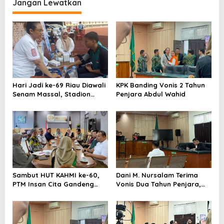
Jangan Lewatkan
s
i
p
o
s
Hari Jadi ke-69 Riau Diawali
KPK Banding Vonis 2 Tahun
Senam Massal, Stadion
Penjara Abdul Wahid
Utama Jadi Pusat Beragam
Layanan
Sambut HUT KAHMI ke-60,
Dani M. Nursalam Terima
PTM Insan Cita Gandeng
Vonis Dua Tahun Penjara,
Universitas Sahid Gelar
Pastikan Tidak Banding
Open Turnamen Tenis Meja