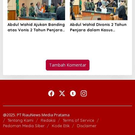
Abdul Wahid Ajukan Banding
Abdul Wahid Divonis 2 Tahun
atas Vonis 2 Tahun Penjara,
Penjara dalam Kasus
JPU KPK Masih Pikir-Pikir
Korupsi Pemerasan di PUPR
Riau
Tambah Komentar
@2025. PT RiauNews Media Pratama
Tentang Kami
Redaksi
Terms of Service
Pedoman Media Siber
Kode Etik
Disclaimer