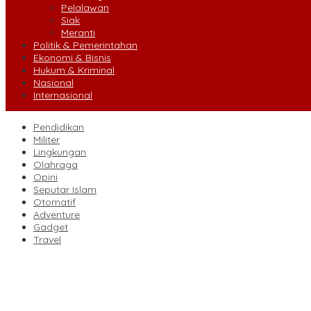
Pelalawan
Siak
Meranti
Politik & Pemerintahan
Ekonomi & Bisnis
Hukum & Kriminal
Nasional
Internasional
Pendidikan
Militer
Lingkungan
Olahraga
Opini
Seputar Islam
Otomatif
Adventure
Gadget
Travel
Jangan Lewatkan! Denda Tunggakan Pajak PBB Pekanbaru Dihapu