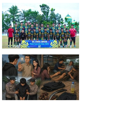
AI Ubah Peta Persaingan Bisnis, Pelaku Usaha Pekanbaru Dituntut
Tertinggal 0-1, KJFA Comeback 2-1 atas PS Siak dan Melaju ke Final
Ditolak Calon Mertua, Pria 20 Tahun Bacok Ayah Kekasih
Polsek Kandis Bergerak Bersama Petani untuk Ketahanan Panga