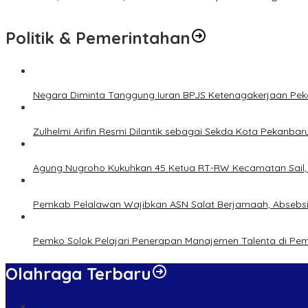
Politik & Pemerintahan
Negara Diminta Tanggung Iuran BPJS Ketenagakerjaan Peker
Zulhelmi Arifin Resmi Dilantik sebagai Sekda Kota Pekanbar
Agung Nugroho Kukuhkan 45 Ketua RT-RW Kecamatan Sail, M
Pemkab Pelalawan Wajibkan ASN Salat Berjamaah, Absebsi
Pemko Solok Pelajari Penerapan Manajemen Talenta di Pe
Olahraga Terbaru