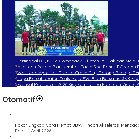
1
Tertinggal 0-1, KJFA Comeback 2-1 atas PS Siak dan Melaju 
2
Atlet dan Pelatih Riau Kembali Tagih Sisa Bonus PON dan
3
Wali Kota Apresiasi Bike for Green City, Dorong Budaya 
4
Laga Persahabatan Tenis Meja PWI Riau Bersama SKK Mig
5
Festival Pacu Jalur 2026 Siapkan Lomba Foto dan Video, 
Otomatif
Pakar Ungkap Cara Hemat BBM, Hindari Akselerasi Mendad
Rabu, 1 April 2026