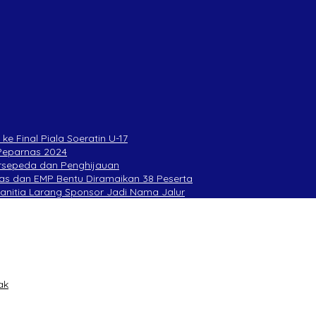
ke Final Piala Soeratin U-17
 Peparnas 2024
Bersepeda dan Penghijauan
as dan EMP Bentu Diramaikan 38 Peserta
Panitia Larang Sponsor Jadi Nama Jalur
ak