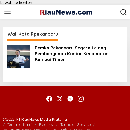
Lewati ke konten
Wali Kota Ppekanbaru
Pemko Pekanbaru Segera Lelang
Pembangunan Kantor Kecamatan
Rumbai Timur
@2025. PT RiauNews Media Pratama
Tentang Kami
Redaksi
Terms of Service
Pedoman Media Siber
Kode Etik
Disclaimer