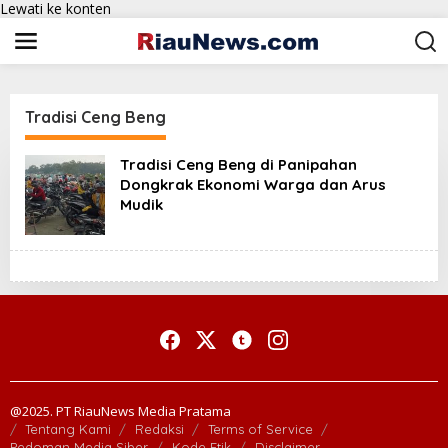
Lewati ke konten
Tradisi Ceng Beng
Tradisi Ceng Beng di Panipahan
Dongkrak Ekonomi Warga dan Arus
Mudik
@2025. PT RiauNews Media Pratama
Tentang Kami
Redaksi
Terms of Service
Pedoman Media Siber
Kode Etik
Disclaimer