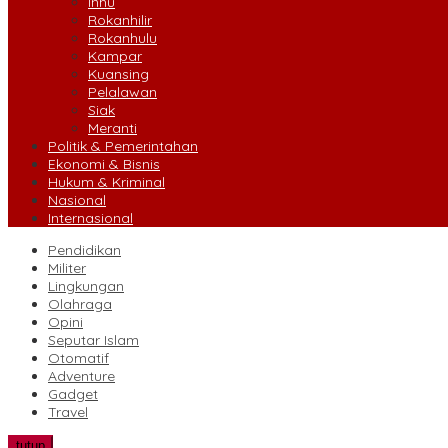
Inhu
Rokanhilir
Rokanhulu
Kampar
Kuansing
Pelalawan
Siak
Meranti
Politik & Pemerintahan
Ekonomi & Bisnis
Hukum & Kriminal
Nasional
Internasional
Pendidikan
Militer
Lingkungan
Olahraga
Opini
Seputar Islam
Otomatif
Adventure
Gadget
Travel
tutup