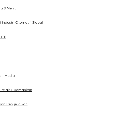
ya 9 Menit
 Industri Otomotif Global
 ITB
an Media
5 Pelaku Diamankan
kan Penyelidikan