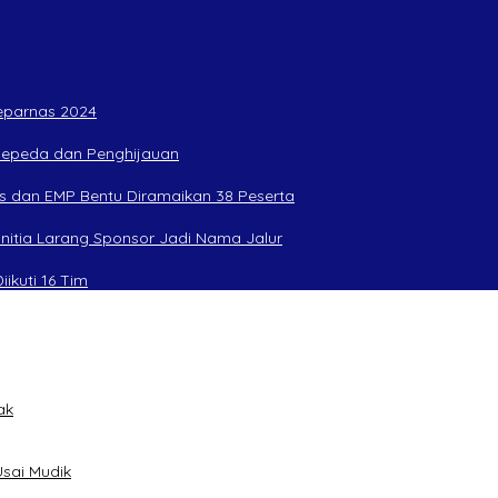
Peparnas 2024
rsepeda dan Penghijauan
s dan EMP Bentu Diramaikan 38 Peserta
anitia Larang Sponsor Jadi Nama Jalur
ikuti 16 Tim
ak
sai Mudik