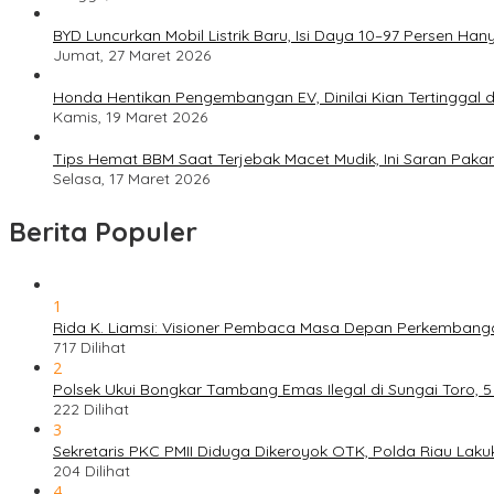
BYD Luncurkan Mobil Listrik Baru, Isi Daya 10–97 Persen Han
Jumat, 27 Maret 2026
Honda Hentikan Pengembangan EV, Dinilai Kian Tertinggal di
Kamis, 19 Maret 2026
Tips Hemat BBM Saat Terjebak Macet Mudik, Ini Saran Pakar
Selasa, 17 Maret 2026
Berita Populer
1
Rida K. Liamsi: Visioner Pembaca Masa Depan Perkembang
717 Dilihat
2
Polsek Ukui Bongkar Tambang Emas Ilegal di Sungai Toro, 
222 Dilihat
3
Sekretaris PKC PMII Diduga Dikeroyok OTK, Polda Riau Laku
204 Dilihat
4