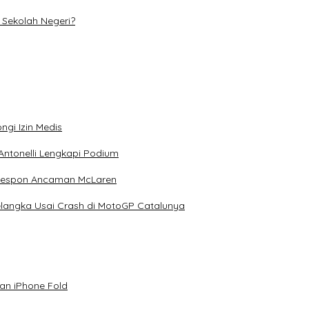
Sekolah Negeri?
ngi Izin Medis
Antonelli Lengkapi Podium
 Respon Ancaman McLaren
elangka Usai Crash di MotoGP Catalunya
an iPhone Fold