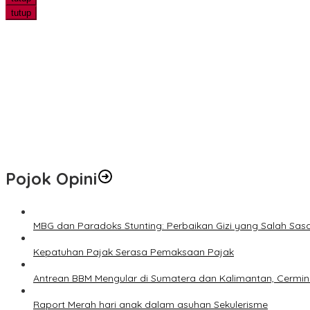
tutup
Ekspedisi Merah Putih Tanam Ribuan Mangrove dan Serahkan Ban
Hari Jadi ke-69 Riau Diawali Senam Massal, Stadion Utama Jadi
Pemprov Riau Perbaiki Ruas Jalan Maredan–Simpang Buatan Sepa
Hotspot di Riau Bertambah Jadi 45 Titik, Inhil dan Inhu Masih Men
Pemko Pekanbaru Kebut Persiapan Pengolahan Sampah Jadi Gas M
Pojok Opini
MBG dan Paradoks Stunting: Perbaikan Gizi yang Salah Sas
Kepatuhan Pajak Serasa Pemaksaan Pajak
Antrean BBM Mengular di Sumatera dan Kalimantan, Cermin
Raport Merah hari anak dalam asuhan Sekulerisme