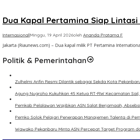
Dua Kapal Pertamina Siap Lintasi
Internasional
|
Minggu, 19 April 2026
oleh
Ananda Pratama F
Jakarta (Riaunews.com) – Dua kapal milik PT Pertamina Internationa
Politik & Pemerintahan
Zulhelmi Arifin Resmi Dilantik sebagai Sekda Kota Pekanbar
Agung Nugroho Kukuhkan 45 Ketua RT-RW Kecamatan Sail, M
Pemkab Pelalawan Wajibkan ASN Salat Berjamaah, Absebsi
Pemko Solok Pelajari Penerapan Manajemen Talenta di Pe
Wawako Pekanbaru Minta ASN Percepat Target Program da