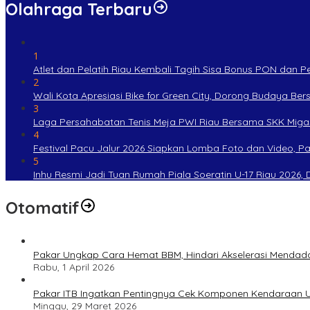
Olahraga Terbaru
1
Atlet dan Pelatih Riau Kembali Tagih Sisa Bonus PON dan 
2
Wali Kota Apresiasi Bike for Green City, Dorong Budaya Be
3
Laga Persahabatan Tenis Meja PWI Riau Bersama SKK Miga
4
Festival Pacu Jalur 2026 Siapkan Lomba Foto dan Video, P
5
Inhu Resmi Jadi Tuan Rumah Piala Soeratin U-17 Riau 2026, Di
Otomatif
Pakar Ungkap Cara Hemat BBM, Hindari Akselerasi Mendad
Rabu, 1 April 2026
Pakar ITB Ingatkan Pentingnya Cek Komponen Kendaraan U
Minggu, 29 Maret 2026