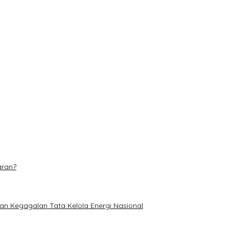
tuan Nelayan di Pulau Rupat
 Pusat Beragam Layanan
njang 6 Kilometer
dominasi
etan di TPA Muara Fajar II
aran?
an Kegagalan Tata Kelola Energi Nasional