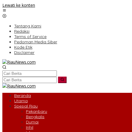
Lewati ke konten
Tentang Kami
Redaksi
Terms of Service
Pedoman Media Siber
Kode Etik
Disclaimer
Beranda
Utama
Spesial Riau
Pekanbaru
Bengkalis
Dumai
Inhil