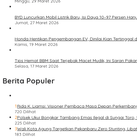
Minggu, 29 Maret 2026
BYD Luncurkan Mobil Listrik Baru, Isi Daya 10–97 Persen Han
Jumat, 27 Maret 2026
Honda Hentikan Pengembangan EV, Dinilai Kian Tertinggal di
Kamis, 19 Maret 2026
Tips Hemat BBM Saat Terjebak Macet Mudik, Ini Saran Pakar
Selasa, 17 Maret 2026
Berita Populer
1
Rida K. Liamsi: Visioner Pembaca Masa Depan Perkemban
720 Dilihat
2
Polsek Ukui Bongkar Tambang Emas Ilegal di Sungai Toro,
225 Dilihat
3
Wali Kota Agung Targetkan Pekanbaru Zero Stunting, Liba
183 Dilihat