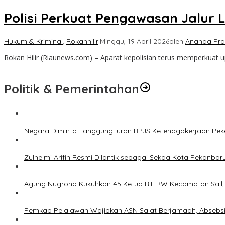
Polisi Perkuat Pengawasan Jalur L
Hukum & Kriminal
,
Rokanhilir
|
Minggu, 19 April 2026
oleh
Ananda Pr
Rokan Hilir (Riaunews.com) – Aparat kepolisian terus memperkuat u
Politik & Pemerintahan
Negara Diminta Tanggung Iuran BPJS Ketenagakerjaan Peker
Zulhelmi Arifin Resmi Dilantik sebagai Sekda Kota Pekanbar
Agung Nugroho Kukuhkan 45 Ketua RT-RW Kecamatan Sail, M
Pemkab Pelalawan Wajibkan ASN Salat Berjamaah, Absebsi