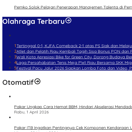
Pemko Solok Pelajari Penerapan Manajemen Talenta di Pe
Olahraga Terbaru
1
Tertinggal 0-1, KJFA Comeback 2-1 atas PS Siak dan Melaju 
2
Atlet dan Pelatih Riau Kembali Tagih Sisa Bonus PON dan
3
Wali Kota Apresiasi Bike for Green City, Dorong Budaya 
4
Laga Persahabatan Tenis Meja PWI Riau Bersama SKK Mig
5
Festival Pacu Jalur 2026 Siapkan Lomba Foto dan Video, 
Otomatif
Pakar Ungkap Cara Hemat BBM, Hindari Akselerasi Mendad
Rabu, 1 April 2026
Pakar ITB Ingatkan Pentingnya Cek Komponen Kendaraan U