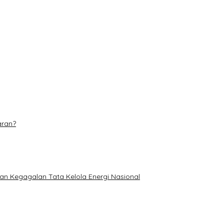
 Makin Adaptif
 Piala Soeratin U-17
n, Pastikan Tanaman Jagung Tumbuh Subur
aran?
an Kegagalan Tata Kelola Energi Nasional