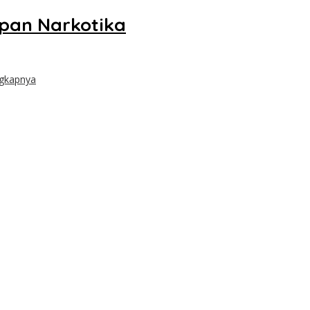
upan Narkotika
ngkapnya