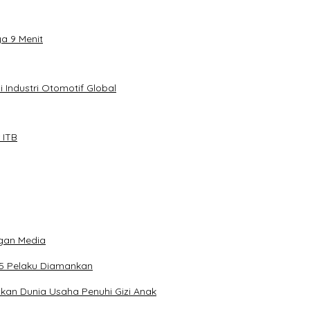
ya 9 Menit
 Industri Otomotif Global
 ITB
gan Media
 5 Pelaku Diamankan
tkan Dunia Usaha Penuhi Gizi Anak