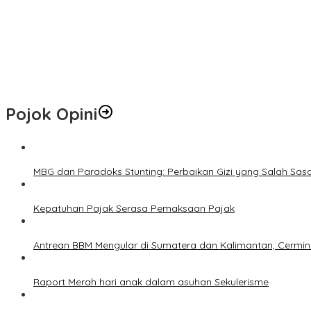
AI Ubah Peta Persaingan Bisnis, Pelaku Usaha Pekanbaru Dituntut
Tertinggal 0-1, KJFA Comeback 2-1 atas PS Siak dan Melaju ke Final
Ditolak Calon Mertua, Pria 20 Tahun Bacok Ayah Kekasih
Polsek Kandis Bergerak Bersama Petani untuk Ketahanan Panga
Pojok Opini
MBG dan Paradoks Stunting: Perbaikan Gizi yang Salah Sas
Kepatuhan Pajak Serasa Pemaksaan Pajak
Antrean BBM Mengular di Sumatera dan Kalimantan, Cermin
Raport Merah hari anak dalam asuhan Sekulerisme