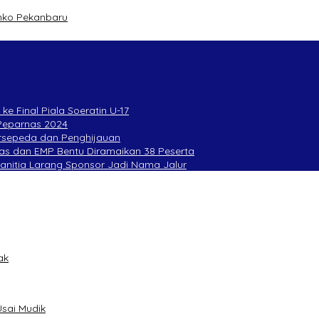
mko Pekanbaru
ke Final Piala Soeratin U-17
 Peparnas 2024
Bersepeda dan Penghijauan
as dan EMP Bentu Diramaikan 38 Peserta
Panitia Larang Sponsor Jadi Nama Jalur
ak
sai Mudik