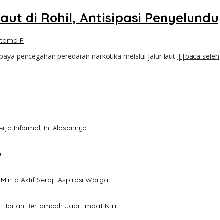
aut di Rohil, Antisipasi Penyelund
atama F
paya pencegahan peredaran narkotika melalui jalur laut
||baca sele
ja Informal, Ini Alasannya
u
inta Aktif Serap Aspirasi Warga
 Harian Bertambah Jadi Empat Kali