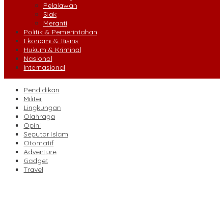
Pelalawan
Siak
Meranti
Politik & Pemerintahan
Ekonomi & Bisnis
Hukum & Kriminal
Nasional
Internasional
Pendidikan
Militer
Lingkungan
Olahraga
Opini
Seputar Islam
Otomatif
Adventure
Gadget
Travel
Jangan Lewatkan! Denda Tunggakan Pajak PBB Pekanbaru Dihapu