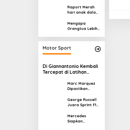
Sumatera dan
Kalimantan,
Raport Merah
Cerminan
hari anak dalam
Kegagalan Tata
asuhan
Kelola Energi
Sekulerisme
Mengapa
Nasional
Orangtua Lebih
Memilih Sekolah
Swasta
daripada
Motor Sport
Sekolah Negeri?
Di Giannantonio Kembali
Tercepat di Latihan
MotoGP Italia
Marc Marquez
Dipastikan
Tampil di
MotoGP Italia
George Russell
Usai Kantongi
Juara Sprint F1
Izin Medis
GP Kanada 2026,
Norris dan
Mercedes
Antonelli
Siapkan
Lengkapi Podium
Upgrade W17 di