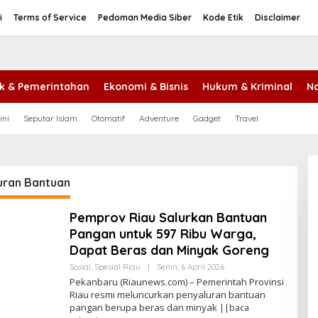
i
Terms of Service
Pedoman Media Siber
Kode Etik
Disclaimer
tik & Pemerintahan
Ekonomi & Bisnis
Hukum & Kriminal
Na
ini
Seputar Islam
Otomatif
Adventure
Gadget
Travel
uran Bantuan
Pemprov Riau Salurkan Bantuan
Pangan untuk 597 Ribu Warga,
Dapat Beras dan Minyak Goreng
Sosial
,
Spesial Riau
|
Senin, 6 April 2026
O
L
Pekanbaru (Riaunews.com) – Pemerintah Provinsi
E
Riau resmi meluncurkan penyaluran bantuan
H
pangan berupa beras dan minyak
||baca
A
N