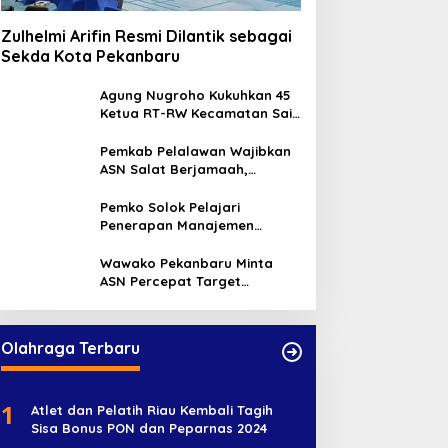
Zulhelmi Arifin Resmi Dilantik sebagai
Sekda Kota Pekanbaru
Agung Nugroho Kukuhkan 45
Ketua RT-RW Kecamatan Sail,
Minta Aktif Serap Aspirasi
Warga
Pemkab Pelalawan Wajibkan
ASN Salat Berjamaah,
Absebsi Harian Bertambah
Jadi Empat Kali
Pemko Solok Pelajari
Penerapan Manajemen
Talenta di Pemko Pekanbaru
Wawako Pekanbaru Minta
ASN Percepat Target
Program dan Tingkatkan
Pelayanan Publik
Olahraga Terbaru
1
Atlet dan Pelatih Riau Kembali Tagih
Sisa Bonus PON dan Peparnas 2024