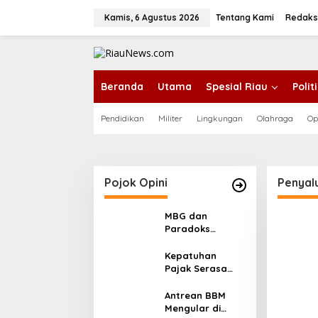
L
e
Kamis, 6 Agustus 2026
Tentang Kami
Redaks
w
a
tutup
t
i
k
Beranda
Utama
Spesial Riau
Poli
e
k
Pendidikan
Militer
Lingkungan
Olahraga
Op
o
n
t
e
n
Pojok Opini
Penyal
MBG dan
Paradoks
Stunting:
Perbaikan Gizi
Kepatuhan
yang Salah
Pajak Serasa
Sasaran?
Pemaksaan
Pajak
Antrean BBM
Mengular di