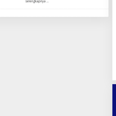
selengkapnya
A
N
D
A
P
R
A
T
A
M
A
F