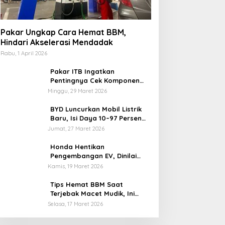
Pakar Ungkap Cara Hemat BBM,
Hindari Akselerasi Mendadak
Rabu, 1 April 2026
Pakar ITB Ingatkan
Pentingnya Cek Komponen
Kendaraan Usai Mudik
Minggu, 29 Maret 2026
BYD Luncurkan Mobil Listrik
Baru, Isi Daya 10–97 Persen
Hanya 9 Menit
Jumat, 27 Maret 2026
Honda Hentikan
Pengembangan EV, Dinilai
Kian Tertinggal di Industri
Kamis, 19 Maret 2026
Otomotif Global
Tips Hemat BBM Saat
Terjebak Macet Mudik, Ini
Saran Pakar ITB
Selasa, 17 Maret 2026