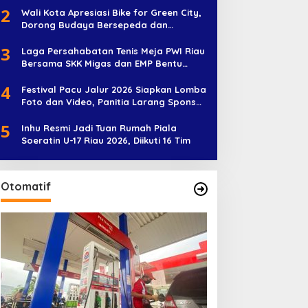
2
Wali Kota Apresiasi Bike for Green City,
Dorong Budaya Bersepeda dan
Penghijauan
3
Laga Persahabatan Tenis Meja PWI Riau
Bersama SKK Migas dan EMP Bentu
Diramaikan 38 Peserta
4
Festival Pacu Jalur 2026 Siapkan Lomba
Foto dan Video, Panitia Larang Sponsor
Jadi Nama Jalur
5
Inhu Resmi Jadi Tuan Rumah Piala
Soeratin U-17 Riau 2026, Diikuti 16 Tim
Otomatif