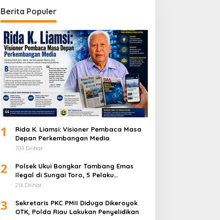
Berita Populer
1
Rida K. Liamsi: Visioner Pembaca Masa
Depan Perkembangan Media
709 Dilihat
2
Polsek Ukui Bongkar Tambang Emas
Ilegal di Sungai Toro, 5 Pelaku
Diamankan
216 Dilihat
3
Sekretaris PKC PMII Diduga Dikeroyok
OTK, Polda Riau Lakukan Penyelidikan