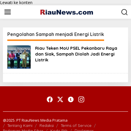
Lewati ke konten
Pengolahan Sampah menjadi Energi Listrik
Riau Teken MoU PSEL Pekanbaru Raya
dan Siak, Sampah Diolah Jadi Energi
Listrik
@2025. PT RiauNews Media Pratama
Tentang Kami
Redaksi
Terms of Service
Pedoman Media Siber
Kode Etik
Disclaimer