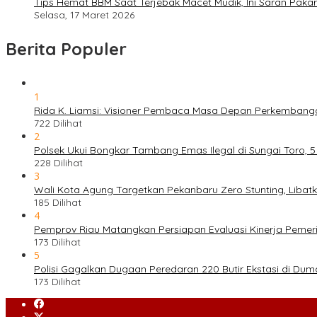
Tips Hemat BBM Saat Terjebak Macet Mudik, Ini Saran Pakar
Selasa, 17 Maret 2026
Berita Populer
1
Rida K. Liamsi: Visioner Pembaca Masa Depan Perkembang
722 Dilihat
2
Polsek Ukui Bongkar Tambang Emas Ilegal di Sungai Toro, 
228 Dilihat
3
Wali Kota Agung Targetkan Pekanbaru Zero Stunting, Libat
185 Dilihat
4
Pemprov Riau Matangkan Persiapan Evaluasi Kinerja Pemeri
173 Dilihat
5
Polisi Gagalkan Dugaan Peredaran 220 Butir Ekstasi di Dum
173 Dilihat