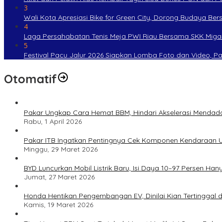
3
Wali Kota Apresiasi Bike for Green City, Dorong Budaya Be
4
Laga Persahabatan Tenis Meja PWI Riau Bersama SKK Miga
5
Festival Pacu Jalur 2026 Siapkan Lomba Foto dan Video, P
Otomatif
Pakar Ungkap Cara Hemat BBM, Hindari Akselerasi Mendad
Rabu, 1 April 2026
Pakar ITB Ingatkan Pentingnya Cek Komponen Kendaraan U
Minggu, 29 Maret 2026
BYD Luncurkan Mobil Listrik Baru, Isi Daya 10–97 Persen Han
Jumat, 27 Maret 2026
Honda Hentikan Pengembangan EV, Dinilai Kian Tertinggal di
Kamis, 19 Maret 2026