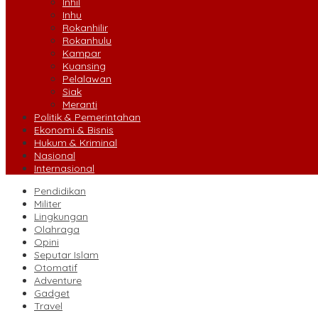
Inhil
Inhu
Rokanhilir
Rokanhulu
Kampar
Kuansing
Pelalawan
Siak
Meranti
Politik & Pemerintahan
Ekonomi & Bisnis
Hukum & Kriminal
Nasional
Internasional
Pendidikan
Militer
Lingkungan
Olahraga
Opini
Seputar Islam
Otomatif
Adventure
Gadget
Travel