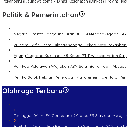
Pekanbaru (Riaunews.com) – Dinas Kesehatan (Dinkes) Provinsi Ri
Politik & Pemerintahan
Negara Diminta Tanggung Iuran BPJS Ketenagakerjaan Peker
Zulhelmi Arifin Resmi Dilantik sebagai Sekda Kota Pekanbar
Agung Nugroho Kukuhkan 45 Ketua RT-RW Kecamatan Sail, M
Pemkab Pelalawan Wajibkan ASN Salat Berjamaah, Absebsi
Pemko Solok Pelajari Penerapan Manajemen Talenta di Pe
Olahraga Terbaru
1
Tertinggal 0-1, KJFA Comeback 2-1 atas PS Siak dan Melaju ke
2
Atlet dan Pelatih Riau Kembali Tagih Sisa Bonus PON dan 