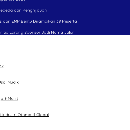
rsepeda dan Penghijauan
s dan EMP Bentu Diramaikan 38 Peserta
anitia Larang Sponsor Jadi Nama Jalur
ak
sai Mudik
ya 9 Menit
 Industri Otomotif Global