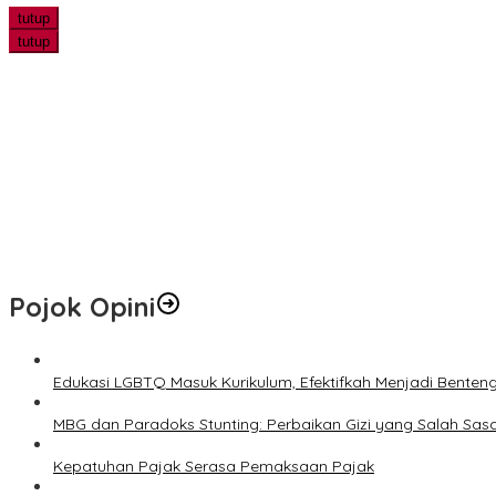
tutup
tutup
Edukasi LGBTQ Masuk Kurikulum, Efektifkah Menjadi Benteng Mora
Peneliti UWM Kembangkan Yogurt Seledri sebagai Pangan Fungsi
Marak Tawaran Kerja Palsu di Sosmed, Fakultas Hukum UWM Perku
PHR Tanam 700 Mangrove di Pesisir Dumai, Perkuat Mitigasi Abras
Jangan Lewatkan! Denda Tunggakan Pajak PBB Pekanbaru Dihapu
Pojok Opini
Edukasi LGBTQ Masuk Kurikulum, Efektifkah Menjadi Benten
MBG dan Paradoks Stunting: Perbaikan Gizi yang Salah Sas
Kepatuhan Pajak Serasa Pemaksaan Pajak