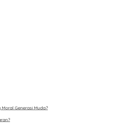
l Generasi Muda?
onal
at Literasi Ketenagakerjaan Pelajar
i dan Perubahan Iklim
s hingga 31 Agustus
g Moral Generasi Muda?
aran?