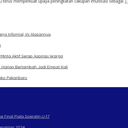
au terus memperkuat upaya peningkatan cakupan imunisasi sebagai
|
ja Informal, Ini Alasannya
u
inta Aktif Serap Aspirasi Warga
 Harian Bertambah Jadi Empat Kali
mko Pekanbaru
 Final Piala Soeratin U-17
Peparnas 2024