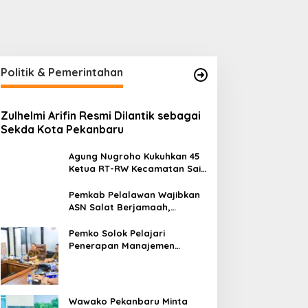
Politik & Pemerintahan
Zulhelmi Arifin Resmi Dilantik sebagai
otspot di Riau Bertambah
Dari Buruh Harian ke
Sekda Kota Pekanbaru
adi 44 Titik, BMKG: Hujan
Peternak Bebek, Kelompok
ingan Masih Berpotensi
Suku Sakai Kini Produksi
Agung Nugroho Kukuhkan 45
urun
250 Telur per Hari
Ketua RT-RW Kecamatan Sail,
Minta Aktif Serap Aspirasi
Warga
Pemkab Pelalawan Wajibkan
ASN Salat Berjamaah,
Absebsi Harian Bertambah
Jadi Empat Kali
Pemko Solok Pelajari
Penerapan Manajemen
Talenta di Pemko Pekanbaru
Wawako Pekanbaru Minta