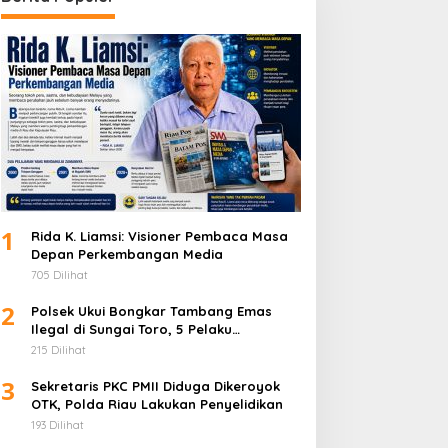
1
Rida K. Liamsi: Visioner Pembaca Masa
Depan Perkembangan Media
705 Dilihat
2
Polsek Ukui Bongkar Tambang Emas
Ilegal di Sungai Toro, 5 Pelaku
Diamankan
215 Dilihat
3
Sekretaris PKC PMII Diduga Dikeroyok
OTK, Polda Riau Lakukan Penyelidikan
193 Dilihat