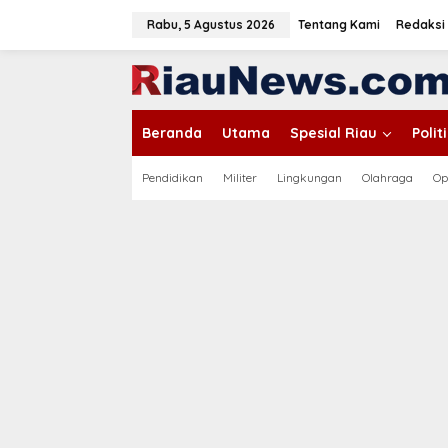
L
e
Rabu, 5 Agustus 2026
Tentang Kami
Redaksi
w
a
tutup
t
i
k
Beranda
Utama
Spesial Riau
Poli
e
k
o
Pendidikan
Militer
Lingkungan
Olahraga
Op
n
t
e
n