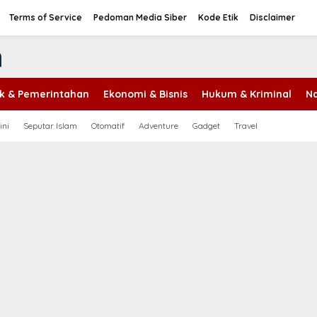
Terms of Service
Pedoman Media Siber
Kode Etik
Disclaimer
tik & Pemerintahan
Ekonomi & Bisnis
Hukum & Kriminal
Na
ini
Seputar Islam
Otomatif
Adventure
Gadget
Travel