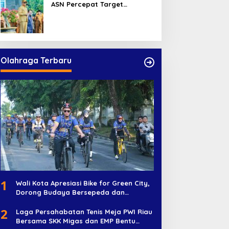
ASN Percepat Target
Program dan Tingkatkan
Pelayanan Publik
Olahraga Terbaru
1
Wali Kota Apresiasi Bike for Green City,
Dorong Budaya Bersepeda dan
Penghijauan
2
Laga Persahabatan Tenis Meja PWI Riau
Bersama SKK Migas dan EMP Bentu