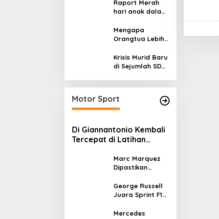
Kalimantan,
Raport Merah
Cerminan
hari anak dalam
Kegagalan Tata
asuhan
Kelola Energi
Sekulerisme
Mengapa
Nasional
Orangtua Lebih
Memilih Sekolah
Swasta
Krisis Murid Baru
daripada
di Sejumlah SD
Sekolah Negeri?
Negeri,
Mengapa
Orangtua
Motor Sport
Memilih Sekolah
Swasta?
Di Giannantonio Kembali
Tercepat di Latihan
MotoGP Italia
Marc Marquez
Dipastikan
Tampil di
MotoGP Italia
George Russell
Usai Kantongi
Juara Sprint F1
Izin Medis
GP Kanada 2026,
Norris dan
Mercedes