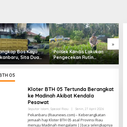
»
 Kandis Lakukan
Puntung Rokok Diduga
H
ekan Rutin
Picu Karhutla 5 Hektare di
J
n Jagung untuk
Inhu, Seorang Pria Jadi
R
nan Pangan
Tersangka
T
 BTH 05
Kloter BTH 05 Tertunda Berangkat
ke Madinah Akibat Kendala
Pesawat
Seputar Islam
,
Spesial Riau
|
Senin, 27 April 2026
O
L
Pekanbaru (Riaunews.com) – Keberangkatan
E
jemaah haji Kloter BTH 05 asal Provinsi Riau
H
menuju Madinah mengalami
||baca selengkapnya
A