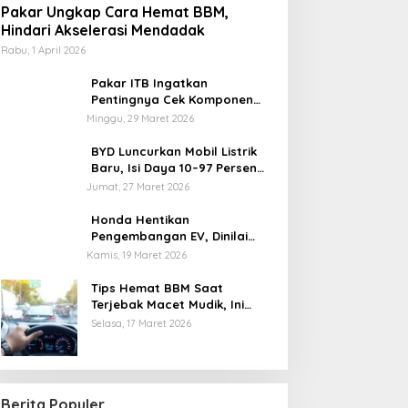
Pakar Ungkap Cara Hemat BBM,
Hindari Akselerasi Mendadak
Rabu, 1 April 2026
Pakar ITB Ingatkan
Pentingnya Cek Komponen
Kendaraan Usai Mudik
Minggu, 29 Maret 2026
BYD Luncurkan Mobil Listrik
Baru, Isi Daya 10–97 Persen
Hanya 9 Menit
Jumat, 27 Maret 2026
Honda Hentikan
Pengembangan EV, Dinilai
Kian Tertinggal di Industri
Kamis, 19 Maret 2026
Otomotif Global
Tips Hemat BBM Saat
Terjebak Macet Mudik, Ini
Saran Pakar ITB
Selasa, 17 Maret 2026
Berita Populer