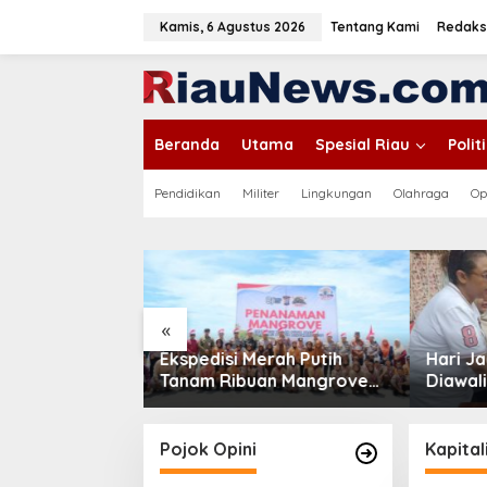
L
e
Kamis, 6 Agustus 2026
Tentang Kami
Redaks
w
a
tutup
t
i
k
Beranda
Utama
Spesial Riau
Poli
e
k
o
Pendidikan
Militer
Lingkungan
Olahraga
Op
n
t
e
n
«
rah Putih
Hari Jadi ke-69 Riau
Pempro
an Mangrove
Diawali Senam Massal,
Ruas J
n Bantuan
Stadion Utama Jadi Pusat
Simpan
ulau Rupat
Beragam Layanan
Sepanj
Pojok Opini
Kapital