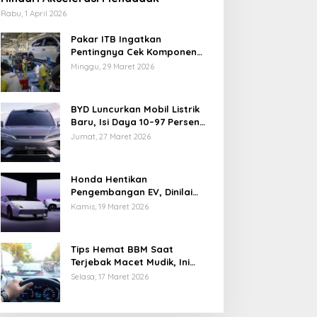
Rabu, 1 April 2026
Pakar ITB Ingatkan
Pentingnya Cek Komponen
Kendaraan Usai Mudik
Minggu, 29 Maret 2026
BYD Luncurkan Mobil Listrik
Baru, Isi Daya 10–97 Persen
Hanya 9 Menit
Jumat, 27 Maret 2026
Honda Hentikan
Pengembangan EV, Dinilai
Kian Tertinggal di Industri
Kamis, 19 Maret 2026
Otomotif Global
Tips Hemat BBM Saat
Terjebak Macet Mudik, Ini
Saran Pakar ITB
Selasa, 17 Maret 2026