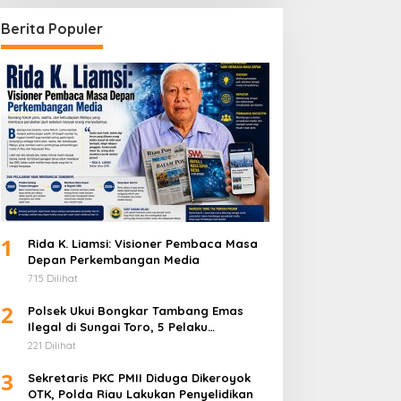
Berita Populer
1
Rida K. Liamsi: Visioner Pembaca Masa
Depan Perkembangan Media
715 Dilihat
2
Polsek Ukui Bongkar Tambang Emas
Ilegal di Sungai Toro, 5 Pelaku
Diamankan
221 Dilihat
3
Sekretaris PKC PMII Diduga Dikeroyok
OTK, Polda Riau Lakukan Penyelidikan