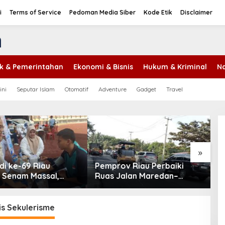
i
Terms of Service
Pedoman Media Siber
Kode Etik
Disclaimer
tik & Pemerintahan
Ekonomi & Bisnis
Hukum & Kriminal
Na
ini
Seputar Islam
Otomatif
Adventure
Gadget
Travel
P
P
S
T
»
v Riau Perbaiki
Hotspot di Riau Bertambah
alan Maredan–
Jadi 45 Titik, Inhil dan Inhu
g Buatan
Masih Mendominasi
ang 6 Kilometer
is Sekulerisme