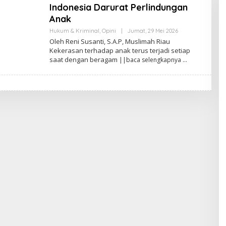
Indonesia Darurat Perlindungan
Anak
Hukum & Kriminal
,
Opini
|
Jumat, 29 Mei 2026
O
L
Oleh Reni Susanti, S.A.P, Muslimah Riau
E
Kekerasan terhadap anak terus terjadi setiap
H
saat dengan beragam
||baca selengkapnya
A
N
A
N
D
A
P
R
A
T
A
M
A
F