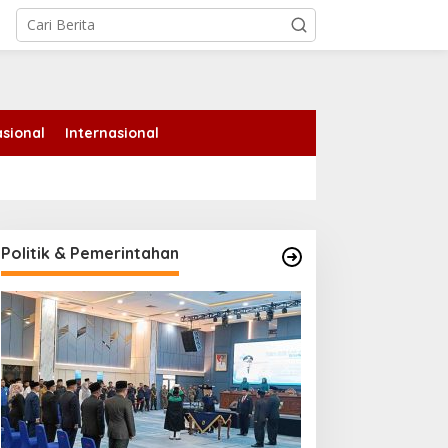
tutup
sional
Internasional
emko Pekanbaru Kebut
ersiapan Pengolahan
ampah Jadi Gas Metan di
PA Muara Fajar II
Politik & Pemerintahan
Ekspedisi Merah Putih
Tanam Ribuan Mangrove
dan Serahkan Bantuan
Nelayan di Pulau Rupat