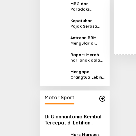
MBG dan
Paradoks
Stunting:
Perbaikan Gizi
Kepatuhan
yang Salah
Pajak Serasa
Sasaran?
Pemaksaan
Pajak
Antrean BBM
Mengular di
Sumatera dan
Kalimantan,
Raport Merah
Cerminan
hari anak dalam
Kegagalan Tata
asuhan
Kelola Energi
Sekulerisme
Mengapa
Nasional
Orangtua Lebih
Memilih Sekolah
Swasta
daripada
Motor Sport
Sekolah Negeri?
Di Giannantonio Kembali
Tercepat di Latihan
MotoGP Italia
Marc Marquez