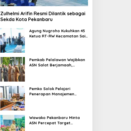
Zulhelmi Arifin Resmi Dilantik sebagai
Sekda Kota Pekanbaru
Agung Nugroho Kukuhkan 45
Ketua RT-RW Kecamatan Sail,
Minta Aktif Serap Aspirasi
Warga
Pemkab Pelalawan Wajibkan
ASN Salat Berjamaah,
Absebsi Harian Bertambah
Jadi Empat Kali
Pemko Solok Pelajari
Penerapan Manajemen
Talenta di Pemko Pekanbaru
Wawako Pekanbaru Minta
ASN Percepat Target
Program dan Tingkatkan