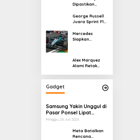
Dipastikan
Tampil di
MotoGP Italia
George Russell
Usai Kantongi
Juara Sprint F1
Izin Medis
GP Kanada 2026,
Norris dan
Mercedes
Antonelli
Siapkan
Lengkapi Podium
Upgrade W17 di
GP Kanada 2026
untuk Respon
Alex Marquez
Ancaman
Alami Retak
McLaren
Tulang Leher
dan Patah
Tulang Selangka
Gadget
Usai Crash di
MotoGP
Catalunya
Samsung Yakin Unggul di
Pasar Ponsel Lipat
Jelang Kehadiran iPhone
Minggu, 26 Juli 2026
Fold
Meta Batalkan
Rencana