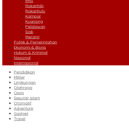
Inhu
Rokanhilir
Rokanhulu
Kampar
Kuansing
Pelalawan
Siak
Meranti
Politik & Pemerintahan
Ekonomi & Bisnis
Hukum & Kriminal
Nasional
Internasional
Pendidikan
Militer
Lingkungan
Olahraga
Opini
Seputar Islam
Otomatif
Adventure
Gadget
Travel