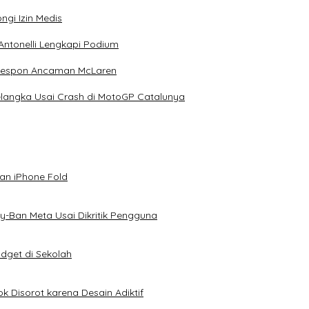
ngi Izin Medis
Antonelli Lengkapi Podium
 Respon Ancaman McLaren
elangka Usai Crash di MotoGP Catalunya
an iPhone Fold
-Ban Meta Usai Dikritik Pengguna
dget di Sekolah
k Disorot karena Desain Adiktif