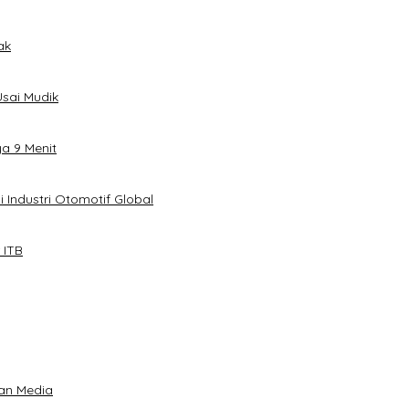
ak
sai Mudik
ya 9 Menit
 Industri Otomotif Global
 ITB
an Media