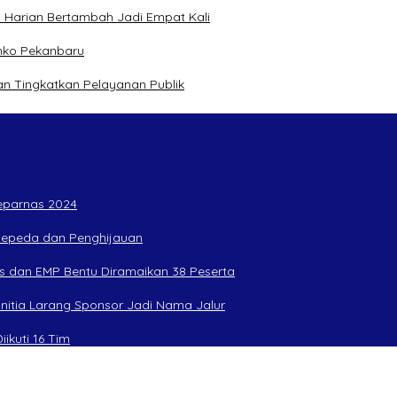
 Harian Bertambah Jadi Empat Kali
mko Pekanbaru
n Tingkatkan Pelayanan Publik
Peparnas 2024
rsepeda dan Penghijauan
s dan EMP Bentu Diramaikan 38 Peserta
anitia Larang Sponsor Jadi Nama Jalur
ikuti 16 Tim