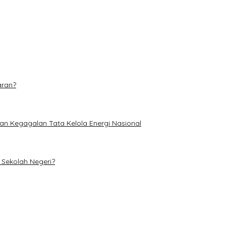
dominasi
etan di TPA Muara Fajar II
aran?
an Kegagalan Tata Kelola Energi Nasional
Sekolah Negeri?