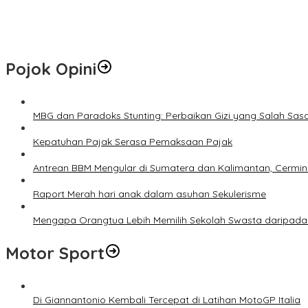
Hotspot di Riau Bertambah Jadi 45 Titik, Inhil dan Inhu Masih Men
Pemko Pekanbaru Kebut Persiapan Pengolahan Sampah Jadi Gas M
Pojok Opini
MBG dan Paradoks Stunting: Perbaikan Gizi yang Salah Sas
Kepatuhan Pajak Serasa Pemaksaan Pajak
Antrean BBM Mengular di Sumatera dan Kalimantan, Cermin
Raport Merah hari anak dalam asuhan Sekulerisme
Mengapa Orangtua Lebih Memilih Sekolah Swasta daripada 
Motor Sport
Di Giannantonio Kembali Tercepat di Latihan MotoGP Italia