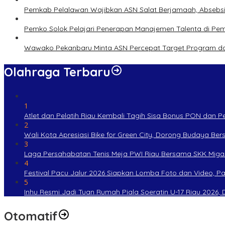
Pemkab Pelalawan Wajibkan ASN Salat Berjamaah, Absebsi
Pemko Solok Pelajari Penerapan Manajemen Talenta di Pe
Wawako Pekanbaru Minta ASN Percepat Target Program da
Olahraga Terbaru
1
Atlet dan Pelatih Riau Kembali Tagih Sisa Bonus PON dan 
2
Wali Kota Apresiasi Bike for Green City, Dorong Budaya Be
3
Laga Persahabatan Tenis Meja PWI Riau Bersama SKK Miga
4
Festival Pacu Jalur 2026 Siapkan Lomba Foto dan Video, P
5
Inhu Resmi Jadi Tuan Rumah Piala Soeratin U-17 Riau 2026, Di
Otomatif