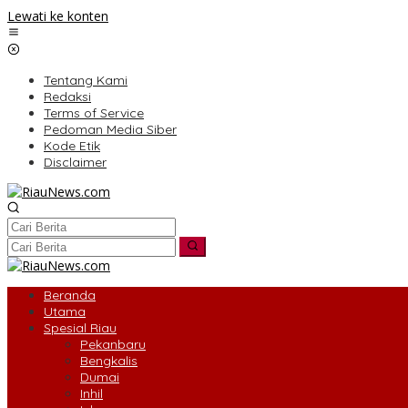
Lewati ke konten
Tentang Kami
Redaksi
Terms of Service
Pedoman Media Siber
Kode Etik
Disclaimer
Beranda
Utama
Spesial Riau
Pekanbaru
Bengkalis
Dumai
Inhil