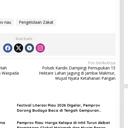
v riau
Pengelolaan Zakat
Ikuti Kami
Pos berikutnya
mlah
Polsek Kandis Dampingi Pemupukan 15
a Waspada
Hektare Lahan Jagung di Jambai Makmur,
Wujud Nyata Ketahanan Pangan
Festival Literasi Riau 2026 Digelar, Pemprov
Dorong Budaya Baca di Tengah Gempuran
Teknologi
ama
Pemprov Riau: Harga Kelapa di Inhil Turun Akibat
Permintaan Global Melemah dan Musim Panen