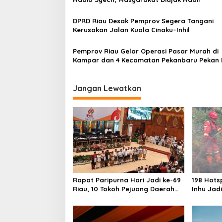
p
o
DPRD Riau Desak Pemprov Segera Tangani
s
Kerusakan Jalan Kuala Cinaku–Inhil
Pemprov Riau Gelar Operasi Pasar Murah di
Kampar dan 4 Kecamatan Pekanbaru Pekan I
Jangan Lewatkan
Rapat Paripurna Hari Jadi ke-69
198 Hotsp
Riau, 10 Tokoh Pejuang Daerah
Inhu Jad
Dapat Penghargaan