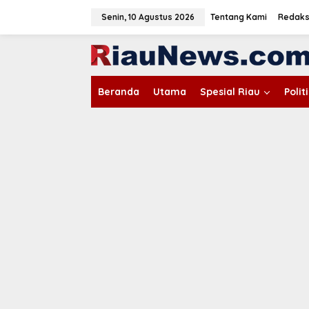
L
e
Senin, 10 Agustus 2026
Tentang Kami
Redaks
w
a
tutup
t
i
k
Beranda
Utama
Spesial Riau
Poli
e
k
o
n
t
e
n