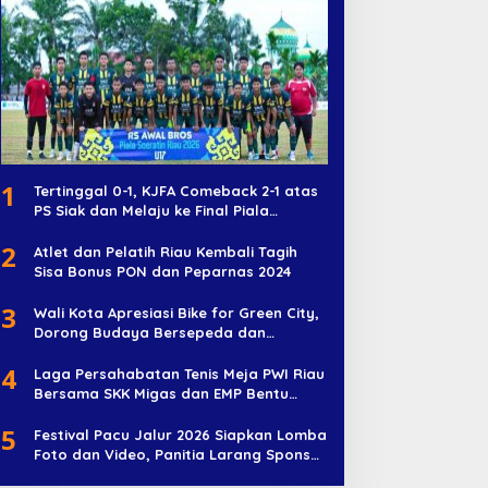
1
Tertinggal 0-1, KJFA Comeback 2-1 atas
PS Siak dan Melaju ke Final Piala
Soeratin U-17
2
Atlet dan Pelatih Riau Kembali Tagih
Sisa Bonus PON dan Peparnas 2024
3
Wali Kota Apresiasi Bike for Green City,
Dorong Budaya Bersepeda dan
Penghijauan
4
Laga Persahabatan Tenis Meja PWI Riau
Bersama SKK Migas dan EMP Bentu
Diramaikan 38 Peserta
5
Festival Pacu Jalur 2026 Siapkan Lomba
Foto dan Video, Panitia Larang Sponsor
Jadi Nama Jalur