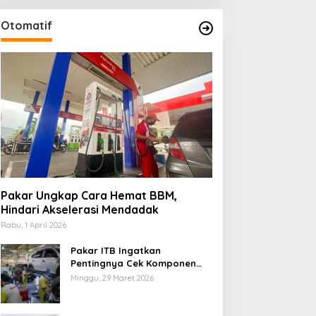
Otomatif
Pakar Ungkap Cara Hemat BBM,
Hindari Akselerasi Mendadak
Rabu, 1 April 2026
Pakar ITB Ingatkan
Pentingnya Cek Komponen
Kendaraan Usai Mudik
Minggu, 29 Maret 2026