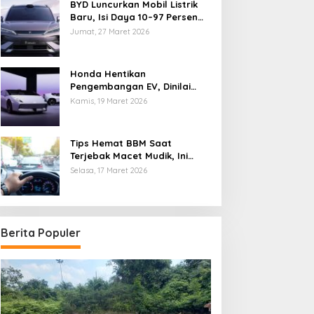
BYD Luncurkan Mobil Listrik
Baru, Isi Daya 10–97 Persen
Hanya 9 Menit
Jumat, 27 Maret 2026
Honda Hentikan
Pengembangan EV, Dinilai
Kian Tertinggal di Industri
Kamis, 19 Maret 2026
Otomotif Global
Tips Hemat BBM Saat
Terjebak Macet Mudik, Ini
Saran Pakar ITB
Selasa, 17 Maret 2026
Berita Populer