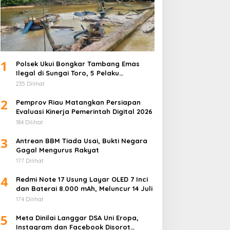
1
Polsek Ukui Bongkar Tambang Emas
Ilegal di Sungai Toro, 5 Pelaku
Diamankan
235 Dilihat
2
Pemprov Riau Matangkan Persiapan
Evaluasi Kinerja Pemerintah Digital 2026
184 Dilihat
3
Antrean BBM Tiada Usai, Bukti Negara
Gagal Mengurus Rakyat
177 Dilihat
4
Redmi Note 17 Usung Layar OLED 7 Inci
dan Baterai 8.000 mAh, Meluncur 14 Juli
174 Dilihat
5
Meta Dinilai Langgar DSA Uni Eropa,
Instagram dan Facebook Disorot