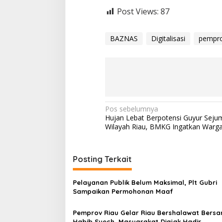
Post Views:
87
BAZNAS
Digitalisasi
pempro
N
Pos sebelumnya
Hujan Lebat Berpotensi Guyur Seju
a
Wilayah Riau, BMKG Ingatkan Warg
v
i
Posting Terkait
g
a
Pelayanan Publik Belum Maksimal, Plt Gubri
s
Sampaikan Permohonan Maaf
i
Pemprov Riau Gelar Riau Bershalawat Bers
Habib Syech, Masyarakat Diajak Hadir