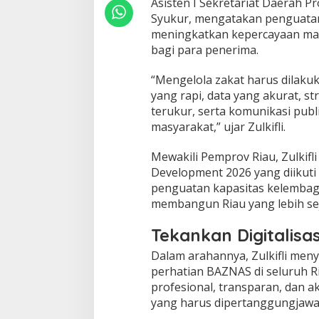
i
Asisten I Sekretariat Daerah Pr
o
Syukur, mengatakan penguatan 
n
meningkatkan kepercayaan mas
a
bagi para penerima.
l
d
a
“Mengelola zakat harus dilaku
n
yang rapi, data yang akurat, s
B
terukur, serta komunikasi p
e
masyarakat,” ujar Zulkifli.
r
b
a
Mewakili Pemprov Riau, Zulkif
s
Development 2026 yang diikut
i
penguatan kapasitas kelemba
s
membangun Riau yang lebih sej
D
a
Tekankan Digitalisa
t
a
Dalam arahannya, Zulkifli meny
perhatian BAZNAS di seluruh R
profesional, transparan, dan
yang harus dipertanggungjawa