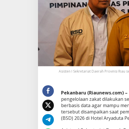
n
g
e
l
o
l
a
a
n
Z
a
k
a
t
Asisten I Sekretariat Daerah Provinsi Riau 
L
e
b
i
Pekanbaru (Riaunews.com) –
h
P
pengelolaan zakat dilakukan se
r
berbasis data agar mampu men
o
tersebut disampaikan saat pe
f
(BSD) 2026 di Hotel Aryaduta Pe
e
s