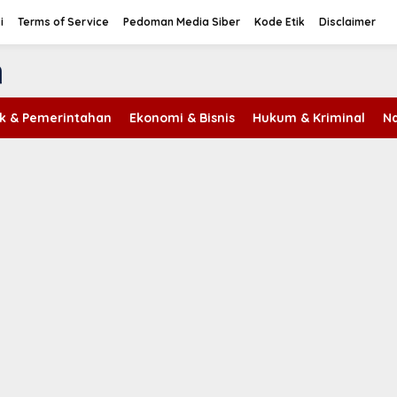
i
Terms of Service
Pedoman Media Siber
Kode Etik
Disclaimer
tik & Pemerintahan
Ekonomi & Bisnis
Hukum & Kriminal
Na