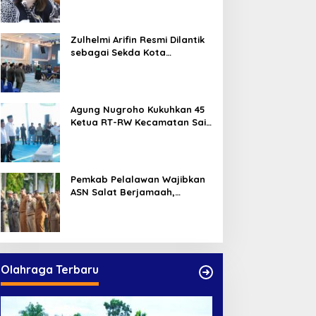
Alasannya
Zulhelmi Arifin Resmi Dilantik
sebagai Sekda Kota
Pekanbaru
Agung Nugroho Kukuhkan 45
Ketua RT-RW Kecamatan Sail,
Minta Aktif Serap Aspirasi
Warga
Pemkab Pelalawan Wajibkan
ASN Salat Berjamaah,
Absebsi Harian Bertambah
Jadi Empat Kali
Olahraga Terbaru