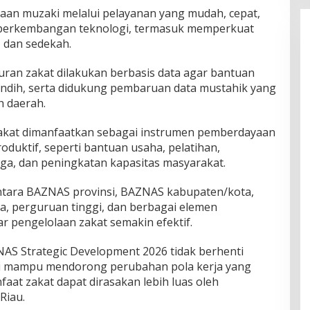
aan muzaki melalui pelayanan yang mudah, cepat,
p perkembangan teknologi, termasuk memperkuat
k, dan sedekah.
uran zakat dilakukan berbasis data agar bantuan
tindih, serta didukung pembaruan data mustahik yang
h daerah.
zakat dimanfaatkan sebagai instrumen pemberdayaan
duktif, seperti bantuan usaha, pelatihan,
a, dan peningkatan kapasitas masyarakat.
 antara BAZNAS provinsi, BAZNAS kabupaten/kota,
a, perguruan tinggi, dan berbagai elemen
r pengelolaan zakat semakin efektif.
NAS Strategic Development 2026 tidak berhenti
api mampu mendorong perubahan pola kerja yang
faat zakat dapat dirasakan lebih luas oleh
Riau.