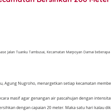
nase Jalan Tuanku Tambusai, Kecamatan Marpoyan Damai beberapa wa
ru
,
Agung Nugroho
, menargetkan setiap kecamatan member
ara masif agar genangan air pascahujan dengan intensitas 
rsihkan dengan capaian 20 meter. Maka satu hari kalau di