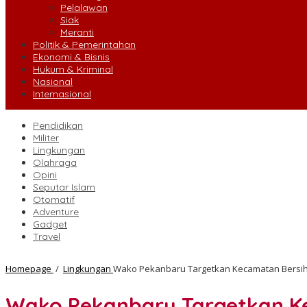
Pelalawan
Siak
Meranti
Politik & Pemerintahan
Ekonomi & Bisnis
Hukum & Kriminal
Nasional
Internasional
Pendidikan
Militer
Lingkungan
Olahraga
Opini
Seputar Islam
Otomatif
Adventure
Gadget
Travel
Homepage
/
Lingkungan
Wako Pekanbaru Targetkan Kecamatan Bersihk
Wako Pekanbaru Targetkan Ke