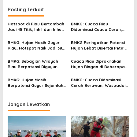
i
Posting Terkait
g
a
Hotspot di Riau Bertambah
BMKG: Cuaca Riau
s
Jadi 45 Titik, Inhil dan Inhu
Didominasi Cuaca Cerah,
Masih Mendominasi
Hotspot Tercatat 39 Titik
i
BMKG: Hujan Masih Guyur
BMKG Peringatkan Potensi
p
Riau, Hotspot Naik Jadi 38
Hujan Lebat Disertai Petir di
o
Titik
Sejumlah Wilayah Riau
s
BMKG: Sebagian Wilayah
Cuaca Riau Diprakirakan
Riau Berpotensi Diguyur
Hujan Ringan di Beberapa
Hujan, Hotspot Naik Jadi 27
Wilayah, BMKG Catat Empat
Titik
Titik Panas
BMKG: Hujan Masih
BMKG: Cuaca Didominasi
Berpotensi Guyur Sejumlah
Cerah Berawan, Waspadai
Wilayah Riau, Hotspot
Hujan Lebat Disertai Petir di
Tercatat 21 Titik
Sejumlah Wilayah Riau
Malam Ini
Jangan Lewatkan