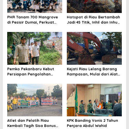
PHR Tanam 700 Mangrove
Hotspot di Riau Bertambah
di Pesisir Dumai, Perkuat
Jadi 45 Titik, Inhil dan Inhu
Mitigasi Abrasi dan
Masih Mendominasi
Perubahan Iklim
Pemko Pekanbaru Kebut
Kejati Riau Lelang Barang
Persiapan Pengolahan
Rampasan, Mulai dari Alat
Sampah Jadi Gas Metan di
Berat Hingga Kapal
TPA Muara Fajar II
Atlet dan Pelatih Riau
KPK Banding Vonis 2 Tahun
Kembali Tagih Sisa Bonus
Penjara Abdul Wahid