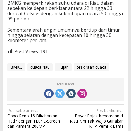
BMKG memperkirakan suhu udara di Riau dalam
sepekan ke depan berkisar antara 22 hingga 33
derajat Celsius dengan kelembapan udara 50 hingga
99 persen.
Sementara arah angin umumnya bertiup dari timur
hingga selatan dengan kecepatan 10 hingga 30
kilometer per jam.
Post Views:
191
BMKG
cuaca riau
Hujan
prakiraan cuaca
Ikuti Kami
N
Pos sebelumnya
Pos berikutnya
Oppo Reno 16 Dikabarkan
Bayar Pajak Kendaraan di
a
Hadir dengan Fitur E-Screen
Riau Kini Tak Wajib Gunakan
v
dan Kamera 200MP
KTP Pemilik Lama