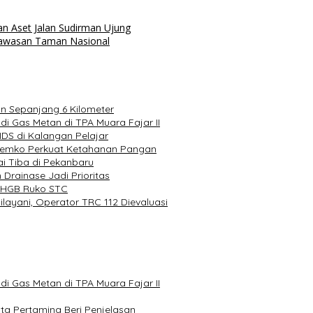
n Aset Jalan Sudirman Ujung
Kawasan Taman Nasional
n Sepanjang 6 Kilometer
 Gas Metan di TPA Muara Fajar II
DS di Kalangan Pelajar
 Pemko Perkuat Ketahanan Pangan
i Tiba di Pekanbaru
 Drainase Jadi Prioritas
 HGB Ruko STC
ayani, Operator TRC 112 Dievaluasi
 Gas Metan di TPA Muara Fajar II
ta Pertamina Beri Penjelasan