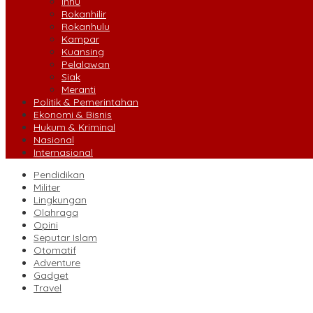
Inhu
Rokanhilir
Rokanhulu
Kampar
Kuansing
Pelalawan
Siak
Meranti
Politik & Pemerintahan
Ekonomi & Bisnis
Hukum & Kriminal
Nasional
Internasional
Pendidikan
Militer
Lingkungan
Olahraga
Opini
Seputar Islam
Otomatif
Adventure
Gadget
Travel