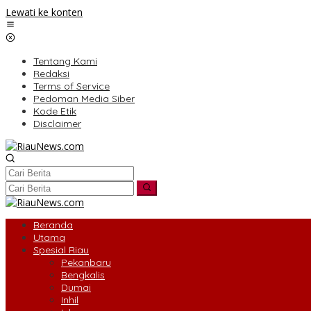
Lewati ke konten
Tentang Kami
Redaksi
Terms of Service
Pedoman Media Siber
Kode Etik
Disclaimer
Beranda
Utama
Spesial Riau
Pekanbaru
Bengkalis
Dumai
Inhil