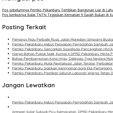
Pos sebelumnya
Pemko Pekanbaru Tertibkan Bangunan Liar di Laha
Pos berikutnya
Balai TNTN Tegaskan Kematian 9 Gajah Bukan di 
Posting Terkait
Pemprov Riau Perbaiki Ruas Jalan Maredan–Simpang Buata
Pemko Pekanbaru Kebut Persiapan Pengolahan Sampah Jadi
Pemko Pekanbaru Gencarkan Sosialisasi Pencegahan HIV/AI
Harga Bahan Pokok Naik, Komisi II DPRD Pekanbaru Minta
Bahas Pembangunan Kota Hijau, Delegasi Tiga Negara Mula
Pemko Pekanbaru Mulai Revitalisasi Jalan Teratai, Perbaikan
Pemko Pekanbaru Siapkan Keringanan bagi Eks Pemegang
Pemko Pekanbaru Pastikan Seluruh Laporan Warga Tetap Dil
Jangan Lewatkan
Pemko Pekanbaru Kebut Persiapan Pengolahan Sampah Jadi
Antrean Solar Subsidi Picu Kemacetan, DPRD Pekanbaru Min