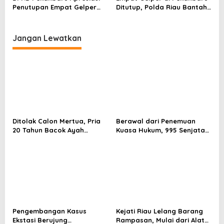
Penutupan Empat Gelper
Ditutup, Polda Riau Bantah
oleh Polda Riau
Tudingan Setoran ke
Pimpinan
Jangan Lewatkan
Ditolak Calon Mertua, Pria
Berawal dari Penemuan
20 Tahun Bacok Ayah
Kuasa Hukum, 995 Senjata
Kekasih
Ditemukan di Ruang
Tertutup Sekolah
Pengembangan Kasus
Kejati Riau Lelang Barang
Ekstasi Berujung
Rampasan, Mulai dari Alat