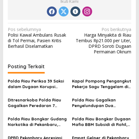
Ikuti Kami
N
Pos sebelumnya
Pos berikutnya
Polisi Kawal Ambulans Rusak
Harga Minyakita di Riau
a
di Tol Permai, Pasien Kritis
Tembus Rp21.000 per Liter,
v
Berhasil Diselamatkan
DPRD Soroti Dugaan
Permainan Oknum
i
g
Posting Terkait
a
s
Polda Riau Periksa 39 Saksi
Kapal Pompong Pengangkut
dalam Dugaan Korupsi
Pekerja Sagu Tenggelam di
i
Proyek Jembatan Air Hitam
Meranti, Dua Orang Hilang
p
Rohil
Ditresnarkoba Polda Riau
Polda Riau Gagalkan
o
Gagalkan Peredaran 7
Penyelundupan Dua
Kilogram Sabu di Bengkalis,
Kilogram Sabu di Bandara
s
Tiga Tersangka Ditangkap
SSK II Pekanbaru
Polda Riau Bongkar Gudang
Polda Riau Bongkar Dugaan
Narkotika di Pekanbaru,
Mafia BBM Subsidi di Rohil,
Sita 4 Kilogram Sabu dan
Sedot Isi Truk Tangki
Puluhan Ribu Pil Ekstasi
Sebelum Tiba di SPBU
DPRD Pekanbaru Apresiasi
Empat Gelper di Pekanbaru