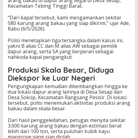
arang bakau di dapur arang ilegal di Desa Sesap,
Kecamatan Tebing Tinggi Barat.
“Dari kapal tersebut, kami mengamankan sekitar
580 karung arang bakau yang siap dikirim,” ujar Ade,
Rabu (6/5/2026).
Polisi menetapkan tiga tersangka dalam kasus ini,
yakni B alias CC dan M alias AW sebagai pemilik
dapur arang, serta SA yang berperan sebagai
nahkoda kapal pengangkut.
Produksi Skala Besar, Diduga
Diekspor ke Luar Negeri
Pengungkapan kemudian dikembangkan hingga ke
dua lokasi dapur arang lainnya di Desa Sesap dan
Desa Sokop, Kecamatan Rangsang Pesisir. Di lokasi
tersebut, polisi menemukan aktivitas produksi arang
bakau dalam skala besar.
Dari hasil penggeledahan, petugas menyita sekitar
3.000 karung arang bakau dengan estimasi berat
lebih dari 100 ton, serta puluhan kubik kayu
mangrove yang siap diolah.