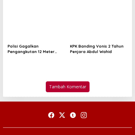
Penangkapan Tiga Pria di
Berat Hingga Kapal
Mandau, Polisi Sita 23 Paket
Sabu
Polisi Gagalkan
KPK Banding Vonis 2 Tahun
Pengangkutan 12 Meter
Penjara Abdul Wahid
Kubik Kayu Ilegal di
Pelalawan, Satu Tersangka
Ditahan
Tambah Komentar