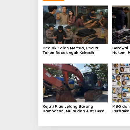
Ditolak Calon Mertua, Pria 20
Berawal 
Tahun Bacok Ayah Kekasih
Hukum, 9
Ruang Te
Kejati Riau Lelang Barang
MBG dan 
Rampasan, Mulai dari Alat Berat
Perbaika
Hingga Kapal
Sasaran