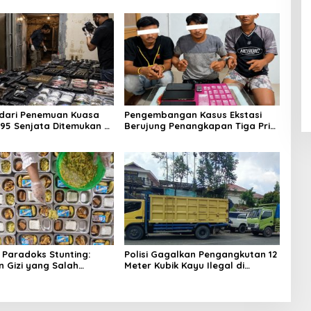
dari Penemuan Kuasa
Pengembangan Kasus Ekstasi
95 Senjata Ditemukan di
Berujung Penangkapan Tiga Pria
rtutup Sekolah
di Mandau, Polisi Sita 23 Paket
Sabu
Paradoks Stunting:
Polisi Gagalkan Pengangkutan 12
n Gizi yang Salah
Meter Kubik Kayu Ilegal di
?
Pelalawan, Satu Tersangka
Ditahan