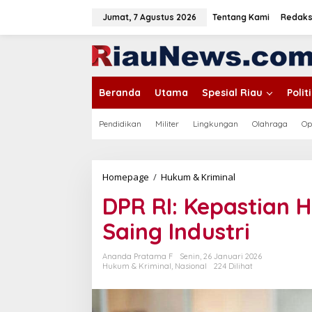
L
e
Jumat, 7 Agustus 2026
Tentang Kami
Redaks
w
a
tutup
t
i
k
Beranda
Utama
Spesial Riau
Poli
e
k
o
Pendidikan
Militer
Lingkungan
Olahraga
Op
n
t
e
n
Homepage
/
Hukum & Kriminal
D
P
DPR RI: Kepastian
R
R
Saing Industri
I
:
K
Ananda Pratama F
Senin, 26 Januari 2026
e
Hukum & Kriminal
,
Nasional
224 Dilihat
p
a
s