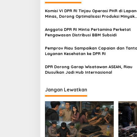
g
Komisi VI DPR RI Tinjau Operasi PHR di Lapa
a
Minas, Dorong Optimalisasi Produksi Minyak
s
Nasional
Anggota DPR RI Minta Pertamina Perketat
i
Pengawasan Distribusi BBM Subsidi
p
o
Pemprov Riau Sampaikan Capaian dan Tant
Layanan Kesehatan ke DPR RI
s
DPR Dorong Garap Wisatawan ASEAN, Riau
Diusulkan Jadi Hub Internasional
Jangan Lewatkan