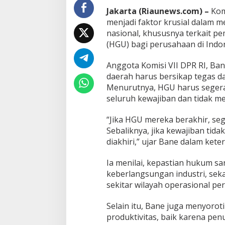
g
Jakarta (Riaunews.com) –
Kom
I
n
menjadi faktor krusial dalam m
d
nasional, khususnya terkait 
u
(HGU) bagi perusahaan di Indon
s
t
Anggota Komisi VII DPR RI, Ba
r
i
daerah harus bersikap tegas d
Menurutnya, HGU harus segera
seluruh kewajiban dan tidak m
“Jika HGU mereka berakhir, se
Sebaliknya, jika kewajiban ti
diakhiri,” ujar Bane dalam kete
Ia menilai, kepastian hukum sa
keberlangsungan industri, seka
sekitar wilayah operasional pe
Selain itu, Bane juga menyorot
produktivitas, baik karena pe