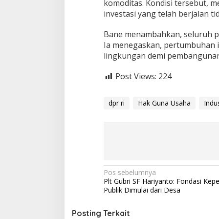
komoditas. Kondisi tersebut, m
investasi yang telah berjalan t
Bane menambahkan, seluruh pel
Ia menegaskan, pertumbuhan in
lingkungan demi pembangunan 
Post Views:
224
dpr ri
Hak Guna Usaha
Indus
N
Pos sebelumnya
Plt Gubri SF Hariyanto: Fondasi Kep
a
Publik Dimulai dari Desa
v
i
Posting Terkait