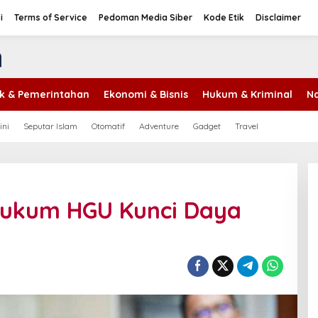
i
Terms of Service
Pedoman Media Siber
Kode Etik
Disclaimer
tik & Pemerintahan
Ekonomi & Bisnis
Hukum & Kriminal
Na
ini
Seputar Islam
Otomatif
Adventure
Gadget
Travel
 Hukum HGU Kunci Daya