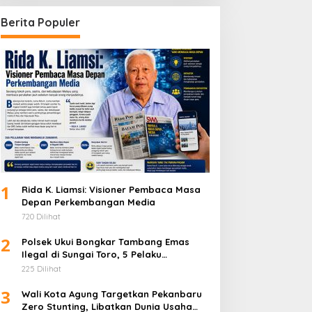
Berita Populer
1
Rida K. Liamsi: Visioner Pembaca Masa
Depan Perkembangan Media
720 Dilihat
2
Polsek Ukui Bongkar Tambang Emas
Ilegal di Sungai Toro, 5 Pelaku
Diamankan
225 Dilihat
3
Wali Kota Agung Targetkan Pekanbaru
Zero Stunting, Libatkan Dunia Usaha