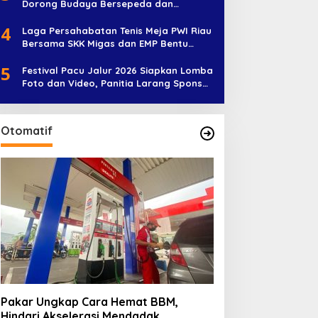
Dorong Budaya Bersepeda dan
Penghijauan
4
Laga Persahabatan Tenis Meja PWI Riau
Bersama SKK Migas dan EMP Bentu
Diramaikan 38 Peserta
5
Festival Pacu Jalur 2026 Siapkan Lomba
Foto dan Video, Panitia Larang Sponsor
Jadi Nama Jalur
Otomatif
Pakar Ungkap Cara Hemat BBM,
Hindari Akselerasi Mendadak