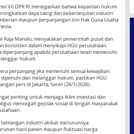
isi VII DPR RI menegaskan bahwa kepastian hukum
eningkatkan daya saing dan keberlanjutan industri
pemberian maupun perpanjangan izin Hak Guna Usaha
esia.
ne Raja Manalu, menyatakan pemerintah pusat dan
an konsisten dalam menyikapi HGU perusahaan.
 diperpanjang apabila perusahaan telah memenuhi
elanggar hukum.
gera perpanjang jika memenuhi semua kewajiban.
dak dipenuhi dan melanggar hukum, pastikan HGU
rangan pers di Jakarta, Senin (26/1/2026).
ngat penting untuk menjaga iklim investasi dan
ligus mencegah gejolak sosial di tengah masyarakat
rusahaan.
i tantangan industri akibat menurunnya
nurunan hasil panen maupun fluktuasi harga