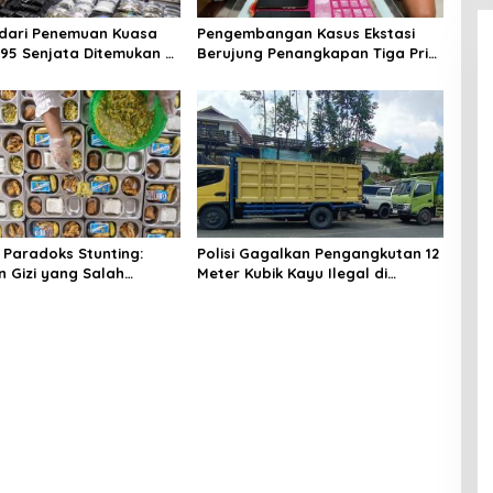
dari Penemuan Kuasa
Pengembangan Kasus Ekstasi
95 Senjata Ditemukan di
Berujung Penangkapan Tiga Pria
rtutup Sekolah
di Mandau, Polisi Sita 23 Paket
Sabu
Paradoks Stunting:
Polisi Gagalkan Pengangkutan 12
n Gizi yang Salah
Meter Kubik Kayu Ilegal di
?
Pelalawan, Satu Tersangka
Ditahan