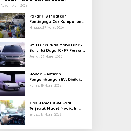
Rabu, 1 April 2026
Pakar ITB Ingatkan
Pentingnya Cek Komponen
Kendaraan Usai Mudik
Minggu, 29 Maret 2026
BYD Luncurkan Mobil Listrik
Baru, Isi Daya 10–97 Persen
Hanya 9 Menit
Jumat, 27 Maret 2026
Honda Hentikan
Pengembangan EV, Dinilai
Kian Tertinggal di Industri
Kamis, 19 Maret 2026
Otomotif Global
Tips Hemat BBM Saat
Terjebak Macet Mudik, Ini
Saran Pakar ITB
Selasa, 17 Maret 2026