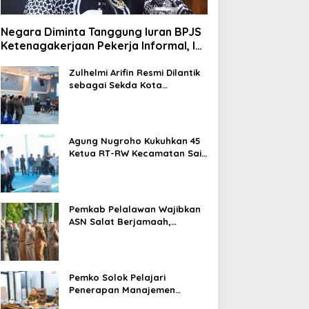
Negara Diminta Tanggung Iuran BPJS
Ketenagakerjaan Pekerja Informal, Ini
Alasannya
Zulhelmi Arifin Resmi Dilantik
sebagai Sekda Kota
Pekanbaru
Agung Nugroho Kukuhkan 45
Ketua RT-RW Kecamatan Sail,
Minta Aktif Serap Aspirasi
Warga
Pemkab Pelalawan Wajibkan
ASN Salat Berjamaah,
Absebsi Harian Bertambah
Jadi Empat Kali
Pemko Solok Pelajari
Penerapan Manajemen
Talenta di Pemko Pekanbaru