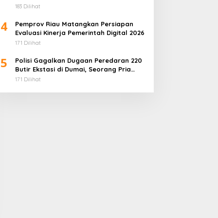
Penuhi Gizi Anak
183 Dilihat
4
Pemprov Riau Matangkan Persiapan
Evaluasi Kinerja Pemerintah Digital 2026
171 Dilihat
5
Polisi Gagalkan Dugaan Peredaran 220
Butir Ekstasi di Dumai, Seorang Pria
Ditangkap
171 Dilihat