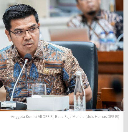
Anggota Komisi VII DPR RI, Bane Raja Manalu (dok. Humas DPR RI)