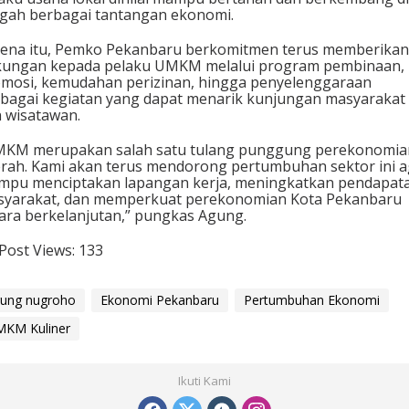
gah berbagai tantangan ekonomi.
ena itu, Pemko Pekanbaru berkomitmen terus memberikan
kungan kepada pelaku UMKM melalui program pembinaan,
mosi, kemudahan perizinan, hingga penyelenggaraan
bagai kegiatan yang dapat menarik kunjungan masyarakat
 wisatawan.
MKM merupakan salah satu tulang punggung perekonomia
rah. Kami akan terus mendorong pertumbuhan sektor ini a
pu menciptakan lapangan kerja, meningkatkan pendapat
yarakat, dan memperkuat perekonomian Kota Pekanbaru
ara berkelanjutan,” pungkas Agung.
Post Views:
133
ung nugroho
Ekonomi Pekanbaru
Pertumbuhan Ekonomi
KM Kuliner
Ikuti Kami