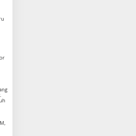
ru
or
yang
.
uh
KM,