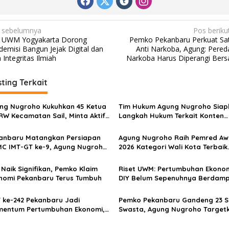
 sebelumnya
Pos beriku
 UWM Yogyakarta Dorong
Pemko Pekanbaru Perkuat Sa
demisi Bangun Jejak Digital dan
Anti Narkoba, Agung: Pered
 Integritas Ilmiah
Narkoba Harus Diperangi Ber
ting Terkait
ng Nugroho Kukuhkan 45 Ketua
Tim Hukum Agung Nugroho Siap
RW Kecamatan Sail, Minta Aktif
Langkah Hukum Terkait Konten
ap Aspirasi Warga
Medsos yang Dinilai Fitnah
anbaru Matangkan Persiapan
Agung Nugroho Raih Pemred Aw
C IMT-GT ke-9, Agung Nugroho
2026 Kategori Wali Kota Terbaik
getkan Dongkrak Ekonomi
Bidang Informasi Publik
rah
 Naik Signifikan, Pemko Klaim
Riset UWM: Pertumbuhan Ekono
nomi Pekanbaru Terus Tumbuh
DIY Belum Sepenuhnya Berdam
pada Kesejahteraan Merata
 ke-242 Pekanbaru Jadi
Pemko Pekanbaru Gandeng 23 
entum Pertumbuhan Ekonomi,
Swasta, Agung Nugroho Target
M Dinilai Kian Berkembang
Nol Anak Putus Sekolah