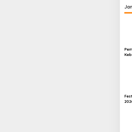
Ja
Pem
Keb
Pen
Jad
Mua
Fest
202
Dor
di 
Tek