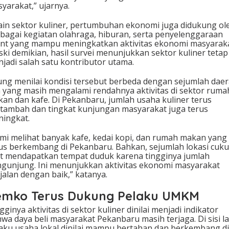
yarakat,” ujarnya.
ain sektor kuliner, pertumbuhan ekonomi juga didukung ol
bagai kegiatan olahraga, hiburan, serta penyelenggaraan
nt yang mampu meningkatkan aktivitas ekonomi masyaraka
ki demikian, hasil survei menunjukkan sektor kuliner tetap
jadi salah satu kontributor utama.
ng menilai kondisi tersebut berbeda dengan sejumlah dae
n yang masih mengalami rendahnya aktivitas di sektor ruma
an dan kafe. Di Pekanbaru, jumlah usaha kuliner terus
tambah dan tingkat kunjungan masyarakat juga terus
ingkat.
mi melihat banyak kafe, kedai kopi, dan rumah makan yang
us berkembang di Pekanbaru. Bahkan, sejumlah lokasi cuk
it mendapatkan tempat duduk karena tingginya jumlah
gunjung. Ini menunjukkan aktivitas ekonomi masyarakat
jalan dengan baik,” katanya.
emko Terus Dukung Pelaku UMKM
gginya aktivitas di sektor kuliner dinilai menjadi indikator
wa daya beli masyarakat Pekanbaru masih terjaga. Di sisi la
aku usaha lokal dinilai mampu bertahan dan berkembang di