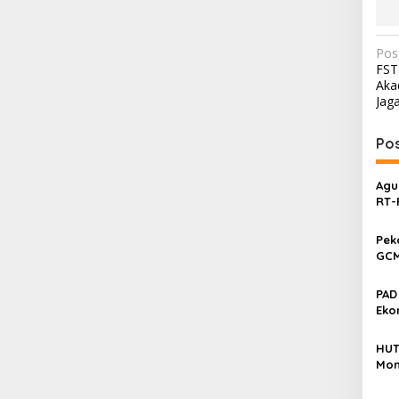
N
Pos
FST
a
Aka
v
Jaga
i
Pos
g
a
Agu
s
RT-
Ser
i
Pek
p
GCM
o
Tar
Dae
s
PAD
Eko
HUT
Mom
UMK