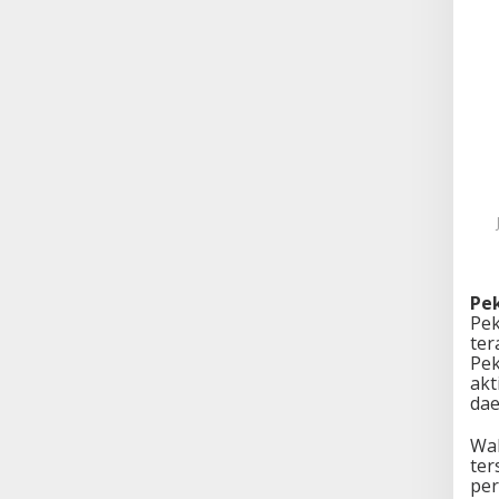
Pe
Pek
ter
Pek
akt
dae
Wal
ter
per