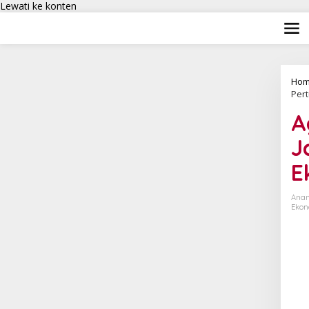
Lewati ke konten
Hom
Per
A
J
E
Anan
Ekon