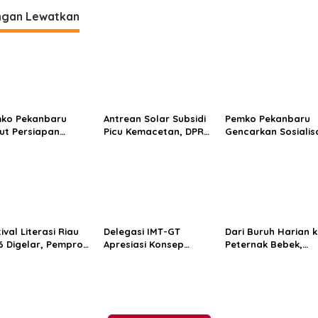
ngan Lewatkan
ko Pekanbaru
Antrean Solar Subsidi
Pemko Pekanbaru
ut Persiapan
Picu Kemacetan, DPRD
Gencarkan Sosialis
golahan Sampah
Pekanbaru Minta
Pencegahan HIV/AI
i Gas Metan di TPA
Pertamina Beri
di Kalangan Pelaja
ra Fajar II
Penjelasan
ival Literasi Riau
Delegasi IMT-GT
Dari Buruh Harian 
6 Digelar, Pemprov
Apresiasi Konsep
Peternak Bebek,
ong Budaya Baca
Green City di RTH Putri
Kelompok Suku Sak
Tengah Gempuran
Kaca Mayang
Kini Produksi 250 Te
nologi
Pekanbaru
per Hari