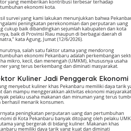
tor yang memberikan kontribusi terbesar terhadap
tumbuhan ekonomi kota.
sil survei yang kami lakukan menunjukkan bahwa Pekanba
galami peningkatan perekonomian dan perputaran uang
g cukup baik dibandingkan sejumlah kabupaten dan kota
nnya, baik di Provinsi Riau maupun di berbagai daerah di
atra,” kata Agung, Jumat (12/6/2026).
urutnya, salah satu faktor utama yang mendorong
rtumbuhan ekonomi Pekanbaru adalah perkembangan sekt
ha mikro, kecil, dan menengah (UMKM), khususnya usaha
iner yang terus berkembang dan diminati masyarakat.
ktor Kuliner Jadi Penggerak Ekonomi
ng menyebut kuliner khas Pekanbaru memiliki daya tarik 
t dan mampu menggerakkan aktivitas ekonomi masyarakat
yak pelaku usaha makanan dan minuman yang terus tumb
 berhasil menarik konsumen.
rnyata peningkatan perputaran uang dan pertumbuhan
nomi di Kota Pekanbaru banyak ditopang oleh pelaku UM
utama yang bergerak di bidang kuliner. Makanan khas
anbaru memiliki daya tarik yang kuat dan diminati