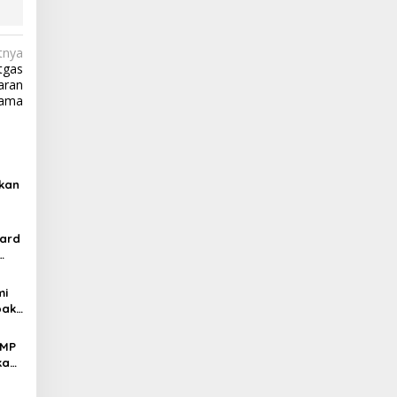
tnya
tgas
aran
sama
kan
ard
mi
pak
SMP
kan