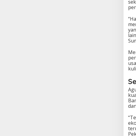
sek
per
“Ha
men
yan
lai
Sum
Men
pe
usa
kul
Se
Agu
kua
Ban
dan
“Te
eko
ter
Pek