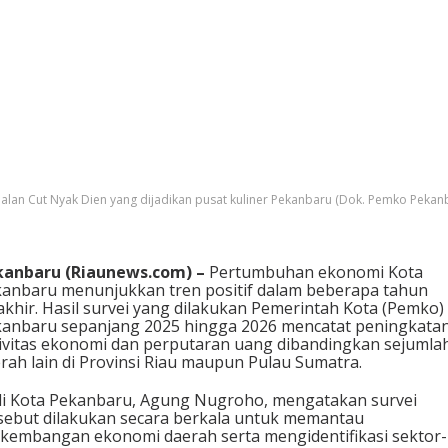
Jalan Cut Nyak Dien yang dijadikan pusat kuliner Pekanbaru (Dok. Pemko Pekan
kanbaru (Riaunews.com) –
Pertumbuhan ekonomi Kota
anbaru menunjukkan tren positif dalam beberapa tahun
akhir. Hasil survei yang dilakukan Pemerintah Kota (Pemko)
anbaru sepanjang 2025 hingga 2026 mencatat peningkata
ivitas ekonomi dan perputaran uang dibandingkan sejumla
rah lain di Provinsi Riau maupun Pulau Sumatra.
i Kota Pekanbaru, Agung Nugroho, mengatakan survei
sebut dilakukan secara berkala untuk memantau
kembangan ekonomi daerah serta mengidentifikasi sektor-