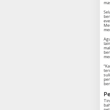
mas
Sel
ber
eve
Mes
men
Agu
lai
mak
ber
men
“Ka
ter
sul
pen
ber
P
Tin
bah
pel