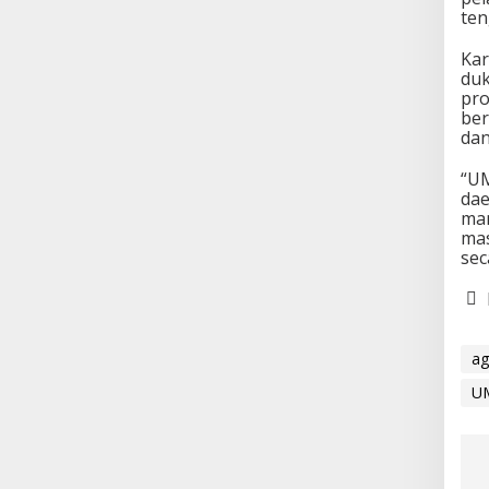
ten
Kar
du
pro
ber
dan
“U
dae
mam
mas
sec
ag
UM