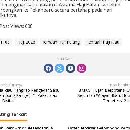
n menginap satu malam di Asrama Haji Batam sebelum
erbangkan ke Pekanbaru secara bertahap pada hari
ikutnya.
Post Views:
608
TH 03
Haji 2026
Jemaah Haji Pulang
Jemaah Haji Riau
Ikuti Kami
 sebelumnya
Pos beriku
da Riau Tangkap Pengedar Sabu
BMKG: Hujan Berpotensi G
Kampung Panger, 21 Paket Siap
Sejumlah Wilayah Riau, Hot
 Disita
Terdeteksi 24 
ting Terkait
ani Perawatan Kesehatan, 6
Kloter Terakhir Gelombang Per