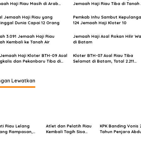
aah Haji Riau Masih di Arab
Jemaah Haji Riau Tiba di Tanah A
di
4.416 Orang Sudah Dipulangkan
al Jemaah Haji Riau yang
Pemkab Inhu Sambut Kepulang
inggal Dunia Capai 12 Orang
124 Jemaah Haji Kloter 10
ah 3.091 Jemaah Haji Riau
Jemaah Haji Asal Rokan Hilir W
ah Kembali ke Tanah Air
di Batam
 Jemaah Haji Kloter BTH-09 Asal
Kloter BTH-07 Asal Riau Tiba
gkalis dan Pekanbaru Tiba di
Selamat di Batam, Total 2.211
tam
Jemaah Sudah Pulang ke Tanah 
ngan Lewatkan
ati Riau Lelang
Atlet dan Pelatih Riau
KPK Banding Vonis 
ang Rampasan,
Kembali Tagih Sisa
Tahun Penjara Abd
ai dari Alat Berat
Bonus PON dan
Wahid