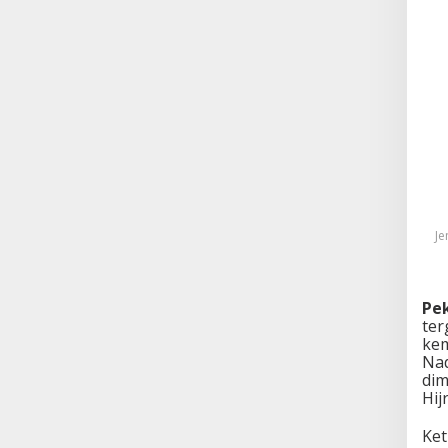
Je
Pe
ter
kem
Nad
dim
Hij
Ket