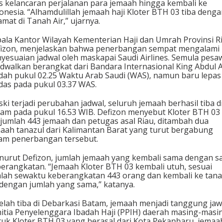
s kelancaran perjalanan para jemaah hingga kembali ke
onesia. “Alhamdulillah jemaah haji Kloter BTH 03 tiba deng
amat di Tanah Air,” ujarnya.
ala Kantor Wilayah Kementerian Haji dan Umrah Provinsi R
izon, menjelaskan bahwa penerbangan sempat mengalami
yesuaian jadwal oleh maskapai Saudi Airlines. Semula pesa
adwalkan berangkat dari Bandara Internasional King Abdul A
dah pukul 02.25 Waktu Arab Saudi (WAS), namun baru lepas
das pada pukul 03.37 WAS.
ki terjadi perubahan jadwal, seluruh jemaah berhasil tiba d
am pada pukul 16.53 WIB. Defizon menyebut Kloter BTH 03
jumlah 443 jemaah dan petugas asal Riau, ditambah dua
aah tanazul dari Kalimantan Barat yang turut bergabung
am penerbangan tersebut.
urut Defizon, jumlah jemaah yang kembali sama dengan s
erangkatan. “Jemaah Kloter BTH 03 kembali utuh, sesuai
lah sewaktu keberangkatan 443 orang dan kembali ke tan
 dengan jumlah yang sama,” katanya.
elah tiba di Debarkasi Batam, jemaah menjadi tanggung ja
itia Penyelenggara Ibadah Haji (PPIH) daerah masing-masi
uk Kloter BTH 03 yang berasal dari Kota Pekanbaru, jemaa