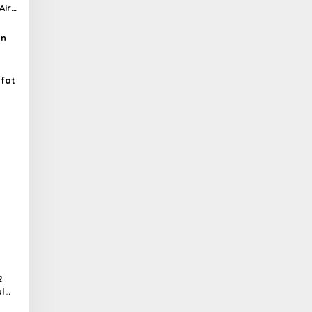
ir,
an
afat
Air
2
ul