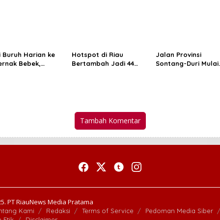
gga Kapal
Peparnas 2024
i Buruh Harian ke
Hotspot di Riau
Jalan Provinsi
ernak Bebek,
Bertambah Jadi 44
Sontang-Duri Mulai
ompok Suku Sakai
Titik, BMKG: Hujan
Diperbaiki, PUPR Ri
 Produksi 250 Telur
Ringan Masih
Siapkan Penangan
 Hari
Berpotensi Turun
Permanen Rp10 Mili
Tambah Komentar
5. PT RiauNews Media Pratama
ntang Kami
Redaksi
Terms of Service
Pedoman Media Siber
 Etik
Disclaimer