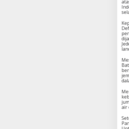
ata
Ind
sel
Kep
Def
pen
dij
Jed
lan
Mes
Bat
ber
jem
dal
Men
keb
jum
air
Set
Pan
Unt