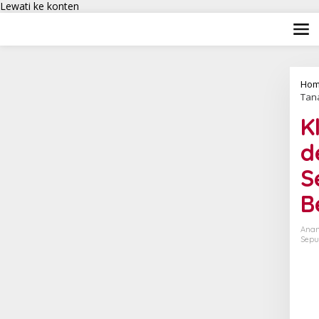
Lewati ke konten
Hom
Tan
K
d
S
B
Anan
Sepu