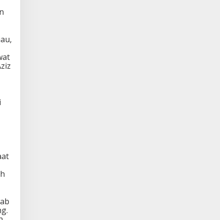
an
iau,
wat
ziz
i
aat
ah
wab
ng.
h