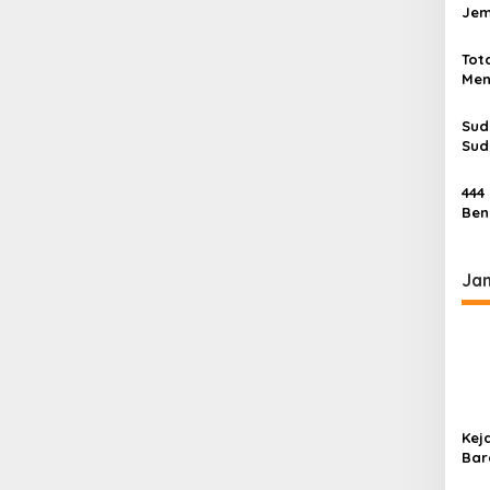
s
Jem
Sau
i
Tot
p
Men
o
s
Sud
Sud
444
Ben
Ba
Ja
Kej
Bar
Mul