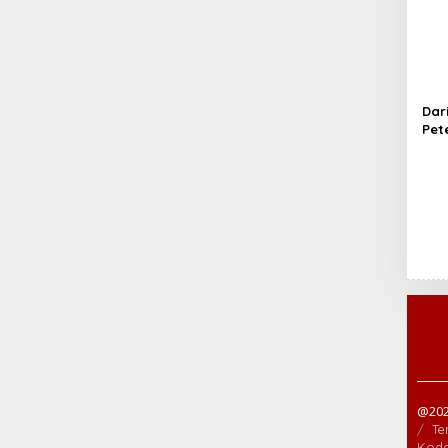
Hin
Dar
Pet
Kel
Kini
per
@202
Te
Kode