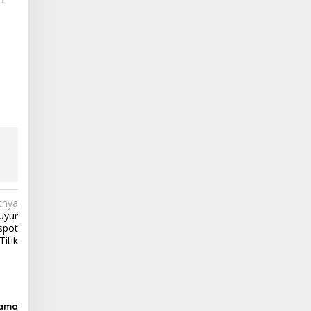
tnya
uyur
spot
Titik
tama