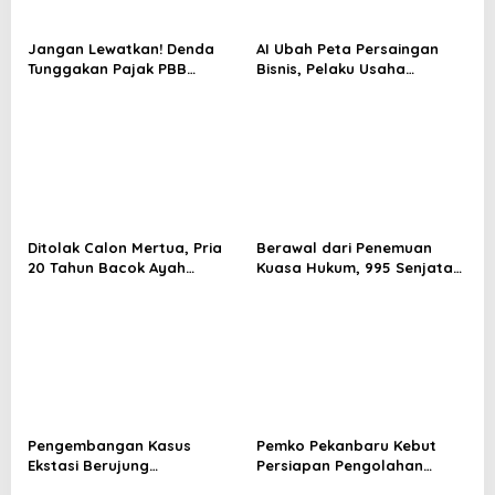
Jangan Lewatkan! Denda
AI Ubah Peta Persaingan
Tunggakan Pajak PBB
Bisnis, Pelaku Usaha
Pekanbaru Dihapus hingga
Pekanbaru Dituntut Makin
31 Agustus
Adaptif
Ditolak Calon Mertua, Pria
Berawal dari Penemuan
20 Tahun Bacok Ayah
Kuasa Hukum, 995 Senjata
Kekasih
Ditemukan di Ruang
Tertutup Sekolah
Pengembangan Kasus
Pemko Pekanbaru Kebut
Ekstasi Berujung
Persiapan Pengolahan
Penangkapan Tiga Pria di
Sampah Jadi Gas Metan di