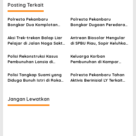
g
Posting Terkait
a
s
Polresta Pekanbaru
Polresta Pekanbaru
Bongkar Dua Komplotan
Bongkar Dugaan Peredaran
i
Curanmor, 11 Tersangka
Sabu di Kampung Terendam,
p
Ditangkap dan 22 Motor
Dua Pria Ditangkap
Aksi Trek-trekan Balap Liar
Antrean Biosolar Mengular
Diamankan
o
Pelajar di Jalan Naga Sakti
di SPBU Riau, Sopir Keluhkan
Viral, Polisi Buru Pelaku
Waktu Tunggu Berjam-jam
s
Polisi Rekonstruksi Kasus
Keluarga Korban
Pembunuhan Lansia di
Pembunuhan di Kampar
Rumbai, Tersangka
Desak Polisi Tuntaskan
Peragakan 34 Adegan
Kasus yang Mandek 1 Tahun
Polisi Tangkap Suami yang
Polresta Pekanbaru Tahan
4 Bulan
Diduga Bunuh Istri di Rokan
Aktivis Berinisial LY Terkait
Hulu
Dugaan Penipuan
Jangan Lewatkan