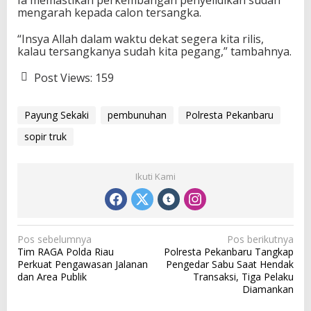
mengarah kepada calon tersangka.
“Insya Allah dalam waktu dekat segera kita rilis,
kalau tersangkanya sudah kita pegang,” tambahnya.
Post Views:
159
Payung Sekaki
pembunuhan
Polresta Pekanbaru
sopir truk
Ikuti Kami
N
Pos sebelumnya
Pos berikutnya
Tim RAGA Polda Riau
Polresta Pekanbaru Tangkap
a
Perkuat Pengawasan Jalanan
Pengedar Sabu Saat Hendak
v
dan Area Publik
Transaksi, Tiga Pelaku
Diamankan
i