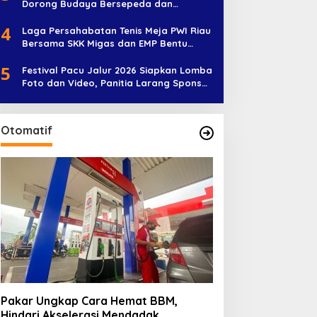
Dorong Budaya Bersepeda dan
Penghijauan
4
Laga Persahabatan Tenis Meja PWI Riau
Bersama SKK Migas dan EMP Bentu
Diramaikan 38 Peserta
5
Festival Pacu Jalur 2026 Siapkan Lomba
Foto dan Video, Panitia Larang Sponsor
Jadi Nama Jalur
Otomatif
Pakar Ungkap Cara Hemat BBM,
Hindari Akselerasi Mendadak