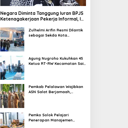
Negara Diminta Tanggung Iuran BPJS
Ketenagakerjaan Pekerja Informal, Ini
Alasannya
Zulhelmi Arifin Resmi Dilantik
sebagai Sekda Kota
Pekanbaru
Agung Nugroho Kukuhkan 45
Ketua RT-RW Kecamatan Sail,
Minta Aktif Serap Aspirasi
Warga
Pemkab Pelalawan Wajibkan
ASN Salat Berjamaah,
Absebsi Harian Bertambah
Jadi Empat Kali
Pemko Solok Pelajari
Penerapan Manajemen
Talenta di Pemko Pekanbaru