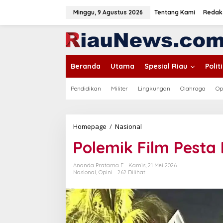
L
e
Minggu, 9 Agustus 2026
Tentang Kami
Redak
w
a
tutup
t
i
k
Beranda
Utama
Spesial Riau
Poli
e
k
o
Pendidikan
Militer
Lingkungan
Olahraga
Op
n
t
e
n
Homepage
/
Nasional
P
o
Polemik Film Pesta 
l
e
m
Ananda Pratama F
Kamis, 21 Mei 2026
i
Nasional
,
Opini
262 Dilihat
k
F
i
l
m