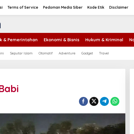
si
Terms of Service
Pedoman Media Siber
Kode Etik
Disclaimer
tik & Pemerintahan
Ekonomi & Bisnis
Hukum & Kriminal
Na
ini
Seputar Islam
Otomatif
Adventure
Gadget
Travel
Babi