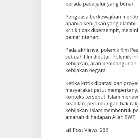
berada pada jalur yang benar.
Penguasa berkewajiban mendeng
apabila kebijakan yang diambi
kritik tidak dipersempit, melai
pemerintahan.
Pada akhirnya, polemik film Pe
sebuah film diputar. Polemik i
kebijakan, arah pembangunan, 
kebijakan negara.
Ketika kritik dibatasi dan pr
masyarakat patut mempertanyak
konteks tersebut, Islam mena
keadilan, perlindungan hak ra
kebijakan. Islam membentuk p
amanah di hadapan Allah SWT.
Post Views:
262