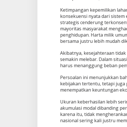
Ketimpangan kepemilikan lahan
konsekuensi nyata dari sistem
strategis cenderung terkonsent
mayoritas masyarakat menghad
penghidupan. Harta milik umum
bersama justru lebih mudah di
Akibatnya, kesejahteraan tidak 
semakin melebar. Dalam situasi
harus menanggung beban pemb
Persoalan ini menunjukkan ba
kebijakan tertentu, tetapi jug
menempatkan keuntungan ekon
Ukuran keberhasilan lebih seri
akumulasi modal dibanding pe
karena itu, tidak mengheranka
nasional sering kali justru mem