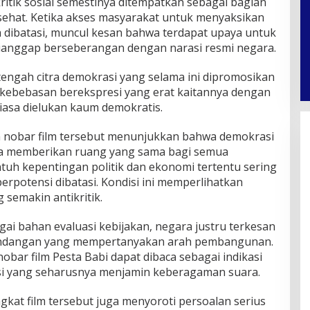
ritik sosial semestinya ditempatkan sebagai bagian
 sehat. Ketika akses masyarakat untuk menyaksikan
 dibatasi, muncul kesan bahwa terdapat upaya untuk
ianggap berseberangan dengan narasi resmi negara.
i tengah citra demokrasi yang selama ini dipromosikan
kebebasan berekspresi yang erat kaitannya dengan
iasa dielukan kaum demokratis.
 nobar film tersebut menunjukkan bahwa demokrasi
ya memberikan ruang yang sama bagi semua
tuh kepentingan politik dan ekonomi tertentu sering
berpotensi dibatasi. Kondisi ini memperlihatkan
semakin antikritik.
agai bahan evaluasi kebijakan, negara justru terkesan
pandangan yang mempertanyakan arah pembangunan.
bar film Pesta Babi dapat dibaca sebagai indikasi
i yang seharusnya menjamin keberagaman suara.
ngkat film tersebut juga menyoroti persoalan serius