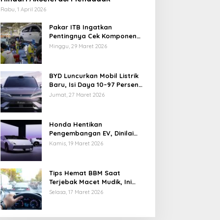
Rabu, 1 April 2026
Pakar ITB Ingatkan
Pentingnya Cek Komponen
Kendaraan Usai Mudik
Minggu, 29 Maret 2026
BYD Luncurkan Mobil Listrik
Baru, Isi Daya 10–97 Persen
Hanya 9 Menit
Jumat, 27 Maret 2026
Honda Hentikan
Pengembangan EV, Dinilai
Kian Tertinggal di Industri
Kamis, 19 Maret 2026
Otomotif Global
Tips Hemat BBM Saat
Terjebak Macet Mudik, Ini
Saran Pakar ITB
Selasa, 17 Maret 2026