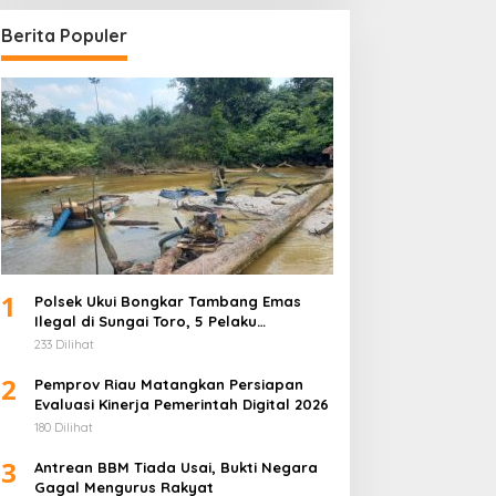
Berita Populer
1
Polsek Ukui Bongkar Tambang Emas
Ilegal di Sungai Toro, 5 Pelaku
Diamankan
233 Dilihat
2
Pemprov Riau Matangkan Persiapan
Evaluasi Kinerja Pemerintah Digital 2026
180 Dilihat
3
Antrean BBM Tiada Usai, Bukti Negara
Gagal Mengurus Rakyat