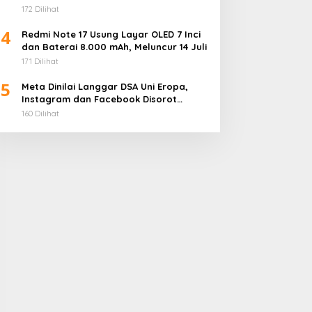
172 Dilihat
4
Redmi Note 17 Usung Layar OLED 7 Inci
dan Baterai 8.000 mAh, Meluncur 14 Juli
171 Dilihat
5
Meta Dinilai Langgar DSA Uni Eropa,
Instagram dan Facebook Disorot
karena Desain Adiktif
160 Dilihat