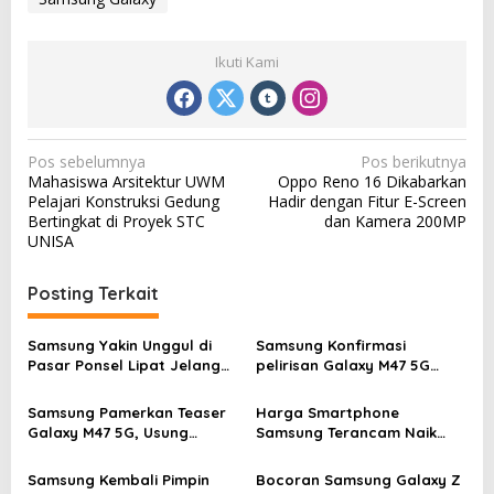
Ikuti Kami
N
Pos sebelumnya
Pos berikutnya
Mahasiswa Arsitektur UWM
Oppo Reno 16 Dikabarkan
a
Pelajari Konstruksi Gedung
Hadir dengan Fitur E-Screen
v
Bertingkat di Proyek STC
dan Kamera 200MP
UNISA
i
g
Posting Terkait
a
s
Samsung Yakin Unggul di
Samsung Konfirmasi
Pasar Ponsel Lipat Jelang
pelirisan Galaxy M47 5G
i
Kehadiran iPhone Fold
Pekan Depan, Usung
p
Snapdragon dan Layar 120
Samsung Pamerkan Teaser
Harga Smartphone
Hz
o
Galaxy M47 5G, Usung
Samsung Terancam Naik
Snapdragon 6 Gen 3 dan
Akibat Biaya RAM Melonjak
s
Layar 120Hz
Samsung Kembali Pimpin
Bocoran Samsung Galaxy Z