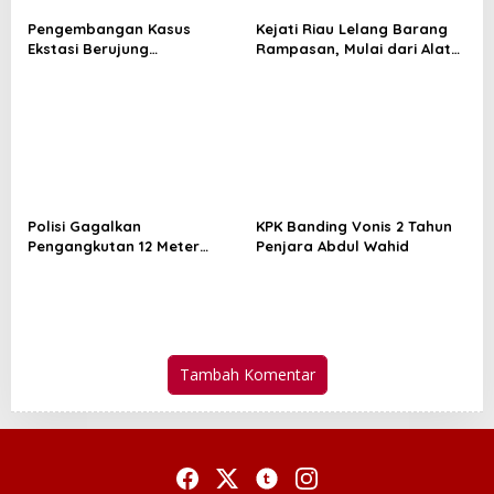
Pengembangan Kasus
Kejati Riau Lelang Barang
Ekstasi Berujung
Rampasan, Mulai dari Alat
Penangkapan Tiga Pria di
Berat Hingga Kapal
Mandau, Polisi Sita 23 Paket
Sabu
Polisi Gagalkan
KPK Banding Vonis 2 Tahun
Pengangkutan 12 Meter
Penjara Abdul Wahid
Kubik Kayu Ilegal di
Pelalawan, Satu Tersangka
Ditahan
Tambah Komentar