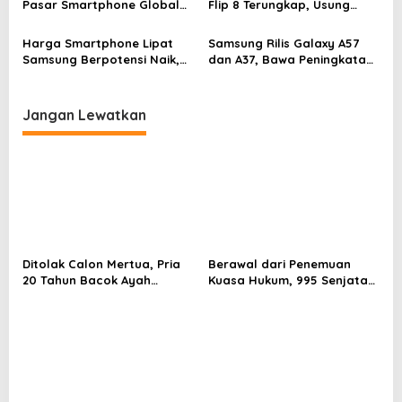
Pasar Smartphone Global
Flip 8 Terungkap, Usung
Kuartal I 2026
Layar Lebih Besar
Harga Smartphone Lipat
Samsung Rilis Galaxy A57
Samsung Berpotensi Naik,
dan A37, Bawa Peningkatan
Seri Galaxy Z dan S25 Edge
Performa hingga Ketahanan
Terdampak
Jangan Lewatkan
Ditolak Calon Mertua, Pria
Berawal dari Penemuan
20 Tahun Bacok Ayah
Kuasa Hukum, 995 Senjata
Kekasih
Ditemukan di Ruang
Tertutup Sekolah