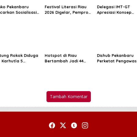
ko Pekanbaru
Festival Literasi Riau
Delegasi IMT-GT
carkan Sosialisasi
2026 Digelar, Pemprov
Apresiasi Konsep
cegahan HIV/AIDS
Dorong Budaya Baca
Green City di RTH P
Kalangan Pelajar
di Tengah Gempuran
Kaca Mayang
Teknologi
Pekanbaru
tung Rokok Diduga
Hotspot di Riau
Dishub Pekanbaru
u Karhutla 5
Bertambah Jadi 44
Perketat Pengawa
tare di Inhu,
Titik, BMKG: Hujan
Truk ODOL di Tujuh T
rang Pria Jadi
Ringan Masih
Strategis
sangka
Berpotensi Turun
Tambah Komentar