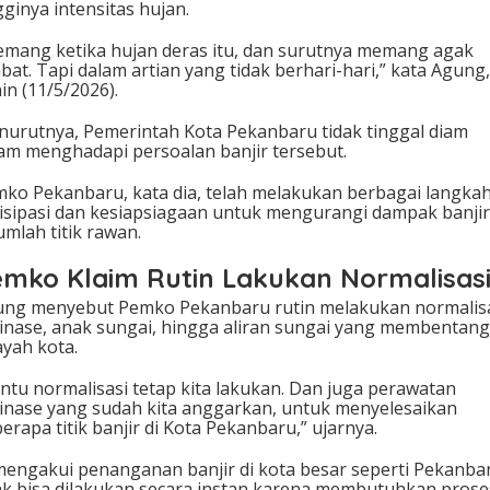
gginya intensitas hujan.
mang ketika hujan deras itu, dan surutnya memang agak
bat. Tapi dalam artian yang tidak berhari-hari,” kata Agung,
in (11/5/2026).
nurutnya,
Pemerintah Kota Pekanbaru
tidak tinggal diam
am menghadapi persoalan banjir tersebut.
ko Pekanbaru, kata dia, telah melakukan berbagai langka
isipasi dan kesiapsiagaan untuk mengurangi dampak banjir
umlah titik rawan.
mko Klaim Rutin Lakukan Normalisas
ng menyebut Pemko Pekanbaru rutin melakukan normalis
inase, anak sungai, hingga aliran sungai yang membentang
ayah kota.
ntu normalisasi tetap kita lakukan. Dan juga perawatan
inase yang sudah kita anggarkan, untuk menyelesaikan
erapa titik banjir di Kota Pekanbaru,” ujarnya.
mengakui penanganan banjir di kota besar seperti Pekanba
ak bisa dilakukan secara instan karena membutuhkan prose