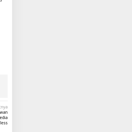
tnya
ewan
edia
less