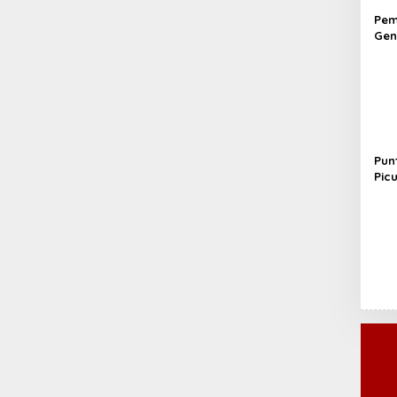
Pem
Gen
Pen
di 
Pun
Pic
Hek
Seo
Ter