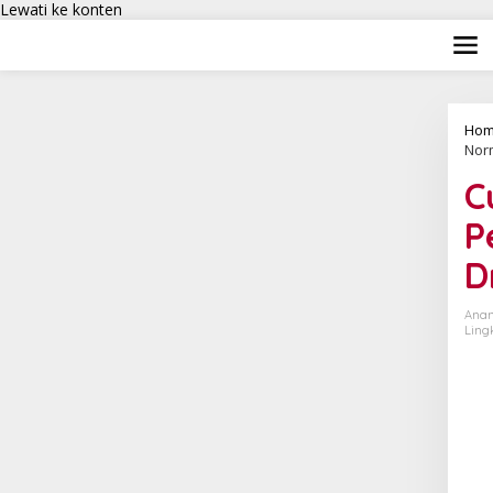
Lewati ke konten
Hom
Norm
C
P
D
Anan
Ling