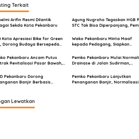
ting Terkait
elmi Arifin Resmi Dilantik
Agung Nugroho Tegaskan HGB 
agai Sekda Kota Pekanbaru
STC Tak Bisa Diperpanjang, Pe
Ikuti Aturan
i Kota Apresiasi Bike for Green
Wako Pekanbaru Minta Maaf
y, Dorong Budaya Bersepeda
kepada Pedagang, Siapkan
 Penghijauan
Langkah Tegas Atasi Revitalisasi
Pasar Bawah
ko Pekanbaru Ancam Putus
Pemko Pekanbaru Mulai Normali
trak Revitalisasi Pasar Bawah,
Drainase di Jalan Sudirman,
yek Baru Capai 62 Persen
Pemprov Bangun Box Culvert
D Pekanbaru Dorong
Pemko Pekanbaru Lanjutkan
anganan Banjir Berbasis
Penanganan Banjir, Normalisasi
encanaan Jangka Panjang
Drainase Jadi Prioritas
ngan Lewatkan