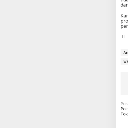
dan
Kar
pro
per
An
wa
N
Pos
Pol
a
Tok
v
i