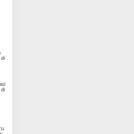
h
 di
i
asi
 di
ru
s