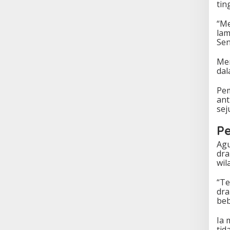
tin
“Me
lam
Sen
Me
dal
Pem
ant
sej
Pe
Agu
dra
wil
“Te
dra
beb
Ia 
tid