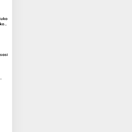
Ruko
mko
sasi