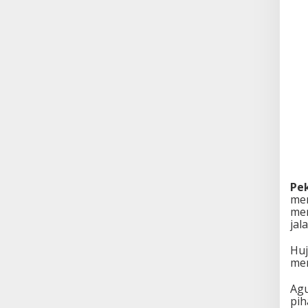
Pe
men
men
jala
Huj
men
Ag
pih