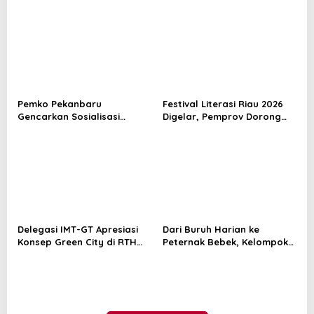
Sampah Jadi Gas Metan di
Pekanbaru Minta Pertamina
TPA Muara Fajar II
Beri Penjelasan
Pemko Pekanbaru
Festival Literasi Riau 2026
Gencarkan Sosialisasi
Digelar, Pemprov Dorong
Pencegahan HIV/AIDS di
Budaya Baca di Tengah
Kalangan Pelajar
Gempuran Teknologi
Delegasi IMT-GT Apresiasi
Dari Buruh Harian ke
Konsep Green City di RTH
Peternak Bebek, Kelompok
Putri Kaca Mayang
Suku Sakai Kini Produksi 250
Pekanbaru
Telur per Hari