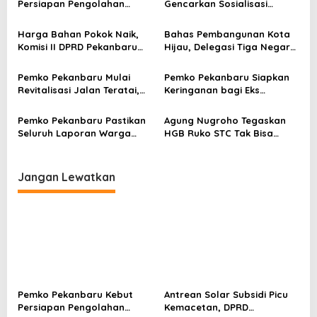
s
Persiapan Pengolahan
Gencarkan Sosialisasi
Sampah Jadi Gas Metan di
Pencegahan HIV/AIDS di
i
TPA Muara Fajar II
Kalangan Pelajar
Harga Bahan Pokok Naik,
Bahas Pembangunan Kota
p
Komisi II DPRD Pekanbaru
Hijau, Delegasi Tiga Negara
o
Minta Pemko Perkuat
Mulai Tiba di Pekanbaru
Ketahanan Pangan
s
Pemko Pekanbaru Mulai
Pemko Pekanbaru Siapkan
Revitalisasi Jalan Teratai,
Keringanan bagi Eks
Perbaikan Drainase Jadi
Pemegang HGB Ruko STC
Prioritas
Pemko Pekanbaru Pastikan
Agung Nugroho Tegaskan
Seluruh Laporan Warga
HGB Ruko STC Tak Bisa
Tetap Dilayani, Operator
Diperpanjang, Pemko Ikuti
TRC 112 Dievaluasi
Aturan
Jangan Lewatkan
Pemko Pekanbaru Kebut
Antrean Solar Subsidi Picu
Persiapan Pengolahan
Kemacetan, DPRD