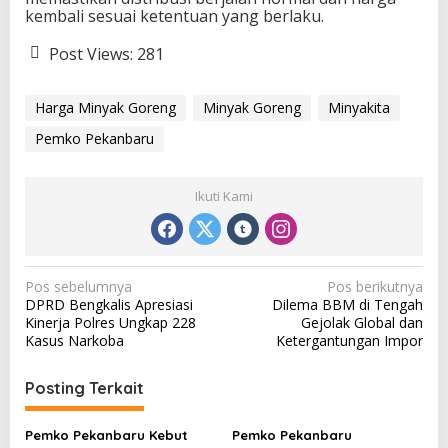
kembali sesuai ketentuan yang berlaku.
Post Views:
281
Harga Minyak Goreng
Minyak Goreng
Minyakita
Pemko Pekanbaru
Ikuti Kami
N
Pos sebelumnya
Pos berikutnya
DPRD Bengkalis Apresiasi
Dilema BBM di Tengah
a
Kinerja Polres Ungkap 228
Gejolak Global dan
v
Kasus Narkoba
Ketergantungan Impor
i
Posting Terkait
g
a
Pemko Pekanbaru Kebut
Pemko Pekanbaru