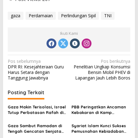
gaza
Perdamaian
Perlindungan Sipil
TNI
Ikuti Kami
N
Pos sebelumnya
Pos berikutnya
DPR RI: Kesejahteraan Guru
Penelitian Ungkap Konsumsi
a
Harus Setara dengan
Bensin Mobil PHEV di
v
Tanggung Jawabnya
Lapangan Jauh Lebih Boros
i
Posting Terkait
g
a
Gaza Makin Terisolasi, Israel
PBB Peringatkan Ancaman
s
Tutup Perbatasan Rafah di
Kebakaran di Kamp
Tengah Eskalasi Konflik Iran
Pengungsi Gaza
i
Gaza Sambut Ramadan di
Syariat Islam Kunci Sukses
p
Tengah Gencatan Senjata
Pemusnahan Kebiadaban
yang Rapuh
Zionis