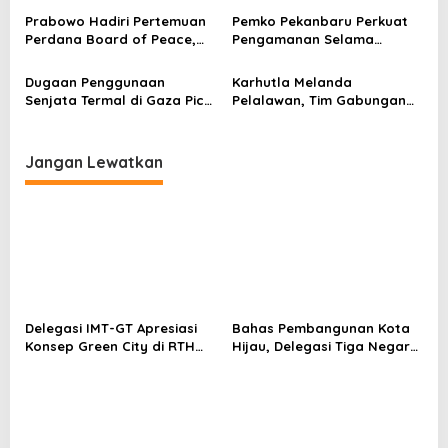
o
s
Prabowo Hadiri Pertemuan
Pemko Pekanbaru Perkuat
Perdana Board of Peace,
Pengamanan Selama
Bahas Gencatan Senjata
Ramadan, Libatkan TNI-
Gaza
Polri dan Patroli Rutin
Dugaan Penggunaan
Karhutla Melanda
Senjata Termal di Gaza Picu
Pelalawan, Tim Gabungan
Sorotan Internasional
Terus Lakukan Pemadaman
Jangan Lewatkan
Delegasi IMT-GT Apresiasi
Bahas Pembangunan Kota
Konsep Green City di RTH
Hijau, Delegasi Tiga Negara
Putri Kaca Mayang
Mulai Tiba di Pekanbaru
Pekanbaru