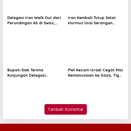
Delegasi Iran Walk Out dari
Iran Kembali Tutup Selat
Perundingan AS di Swiss,
Hormuz Usai Serangan
Bentuk Protes Ancaman
Israel di Lebanon Selatan
Trump
Bupati Siak Terima
PWI Kecam Israel Cegat Misi
Kunjungan Delegasi
Kemanusiaan ke Gaza, Tiga
Internasional, Perkuat
Jurnalis Indonesia Ikut
Kolaborasi Pembangunan
Ditahan
Hijau Berkelanjutan
Tambah Komentar