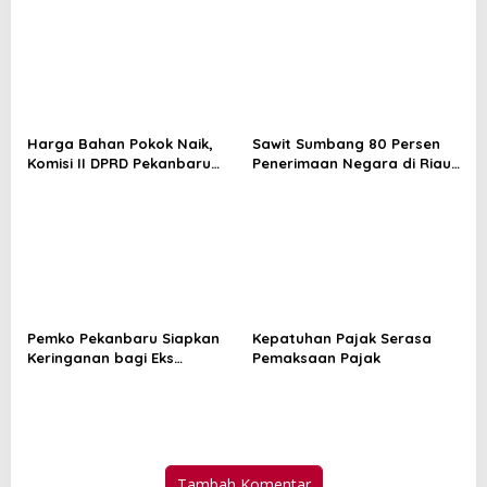
Beri Penjelasan
Telur per Hari
Harga Bahan Pokok Naik,
Sawit Sumbang 80 Persen
Komisi II DPRD Pekanbaru
Penerimaan Negara di Riau,
Minta Pemko Perkuat
Jadi Penopang Utama Pajak
Ketahanan Pangan
dan Bea Cukai
Pemko Pekanbaru Siapkan
Kepatuhan Pajak Serasa
Keringanan bagi Eks
Pemaksaan Pajak
Pemegang HGB Ruko STC
Tambah Komentar