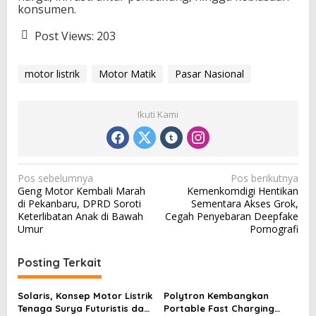
konsumen.
Post Views:
203
motor listrik
Motor Matik
Pasar Nasional
Ikuti Kami
N
Pos sebelumnya
Pos berikutnya
Geng Motor Kembali Marah
Kemenkomdigi Hentikan
a
di Pekanbaru, DPRD Soroti
Sementara Akses Grok,
v
Keterlibatan Anak di Bawah
Cegah Penyebaran Deepfake
Umur
Pornografi
i
g
Posting Terkait
a
s
Solaris, Konsep Motor Listrik
Polytron Kembangkan
Tenaga Surya Futuristis dari
Portable Fast Charging
i