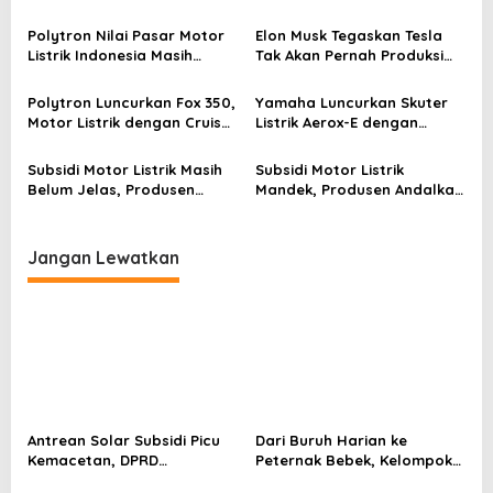
Italia yang Diluar Logika
untuk Motor Listrik, Siap
p
Produksi
Meluncur Awal 2026
Polytron Nilai Pasar Motor
Elon Musk Tegaskan Tesla
o
Listrik Indonesia Masih
Tak Akan Pernah Produksi
Menjanjikan Meski Tanpa
Motor Listrik
s
Subsidi
Polytron Luncurkan Fox 350,
Yamaha Luncurkan Skuter
Motor Listrik dengan Cruise
Listrik Aerox-E dengan
Control dan Jarak Tempuh
Baterai Lepas di India
130 KM
Subsidi Motor Listrik Masih
Subsidi Motor Listrik
Belum Jelas, Produsen
Mandek, Produsen Andalkan
Keluhkan Dampaknya
Diskon untuk Jaga
Penjualan
Jangan Lewatkan
Antrean Solar Subsidi Picu
Dari Buruh Harian ke
Kemacetan, DPRD
Peternak Bebek, Kelompok
Pekanbaru Minta Pertamina
Suku Sakai Kini Produksi 250