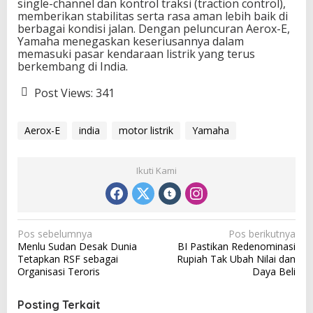
single-channel dan kontrol traksi (traction control),
memberikan stabilitas serta rasa aman lebih baik di
berbagai kondisi jalan. Dengan peluncuran Aerox-E,
Yamaha menegaskan keseriusannya dalam
memasuki pasar kendaraan listrik yang terus
berkembang di India.
Post Views:
341
Aerox-E
india
motor listrik
Yamaha
Ikuti Kami
N
Pos sebelumnya
Pos berikutnya
Menlu Sudan Desak Dunia
BI Pastikan Redenominasi
a
Tetapkan RSF sebagai
Rupiah Tak Ubah Nilai dan
v
Organisasi Teroris
Daya Beli
i
Posting Terkait
g