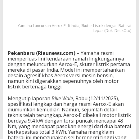
Yamaha Luncurkan Aerox-E di India, Skuter Listrik dengan Baterai
Lepas (Dok. DetikOto)
Pekanbaru (Riaunews.com) –
Yamaha resmi
memperluas lini kendaraan ramah lingkungannya
dengan meluncurkan Aerox-E, skuter listrik pertama
mereka di pasar India. Model ini mempertahankan
desain agresif khas Aerox versi mesin bensin,
namun kini digerakkan sepenuhnya oleh motor
listrik bertenaga tinggi.
Mengutip laporan
Bike Wale
, Rabu (12/11/2025),
spesifikasi lengkap dan harga resmi Aerox-E akan
diumumkan kemudian. Namun, sejumlah detail
teknis telah terungkap. Aerox-E dibekali motor listrik
berdaya 9,4 kW dengan torsi puncak mencapai 48
Nm, yang mendapat pasokan energi dari dua baterai
berkapasitas total 3 kWh. Yamaha mengklaim
baterai ini menggunakan sel berenergi tinggi yang