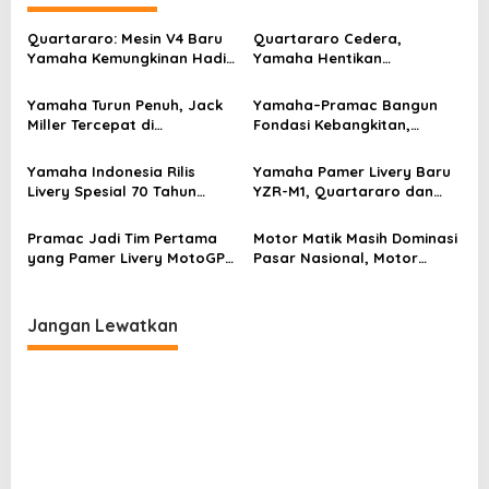
a
Quartararo: Mesin V4 Baru
Quartararo Cedera,
s
Yamaha Kemungkinan Hadir
Yamaha Hentikan
Setelah GP Prancis
Sementara Tes di Sepang
i
akibat Masalah Mesin V4
Yamaha Turun Penuh, Jack
Yamaha–Pramac Bangun
p
Miller Tercepat di
Fondasi Kebangkitan,
o
Shakedown MotoGP Sepang
Target Kompetitif Jelang
Era Regulasi Baru MotoGP
s
Yamaha Indonesia Rilis
Yamaha Pamer Livery Baru
Livery Spesial 70 Tahun
YZR-M1, Quartararo dan
untuk Empat Model Motor
Rins Tumpukan Harapan
pada Mesin V4
Pramac Jadi Tim Pertama
Motor Matik Masih Dominasi
yang Pamer Livery MotoGP
Pasar Nasional, Motor
2026
Listrik Hanya Kebagian 1
Persen
Jangan Lewatkan