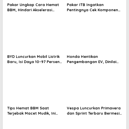
Pakar Ungkap Cara Hemat
Pakar ITB Ingatkan
BBM, Hindari Akselerasi
Pentingnya Cek Komponen
Mendadak
Kendaraan Usai Mudik
BYD Luncurkan Mobil Listrik
Honda Hentikan
Baru, Isi Daya 10–97 Persen
Pengembangan EV, Dinilai
Hanya 9 Menit
Kian Tertinggal di Industri
Otomotif Global
Tips Hemat BBM Saat
Vespa Luncurkan Primavera
Terjebak Macet Mudik, Ini
dan Sprint Terbaru Bermesin
Saran Pakar ITB
180 cc Dengan Harga Sama