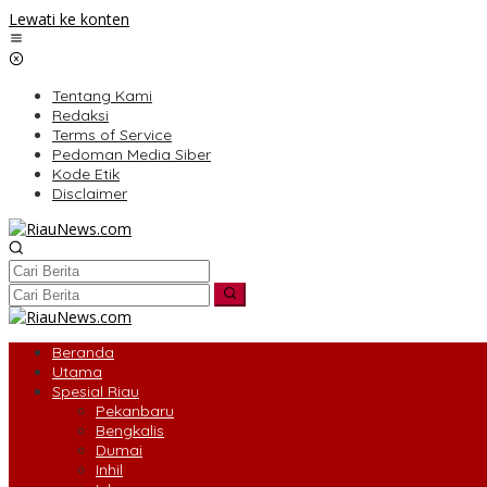
Lewati ke konten
Tentang Kami
Redaksi
Terms of Service
Pedoman Media Siber
Kode Etik
Disclaimer
Beranda
Utama
Spesial Riau
Pekanbaru
Bengkalis
Dumai
Inhil