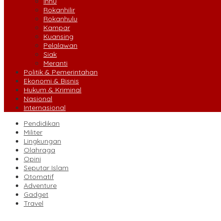
Inhu
Rokanhilir
Rokanhulu
Kampar
Kuansing
Pelalawan
Siak
Meranti
Politik & Pemerintahan
Ekonomi & Bisnis
Hukum & Kriminal
Nasional
Internasional
Pendidikan
Militer
Lingkungan
Olahraga
Opini
Seputar Islam
Otomatif
Adventure
Gadget
Travel