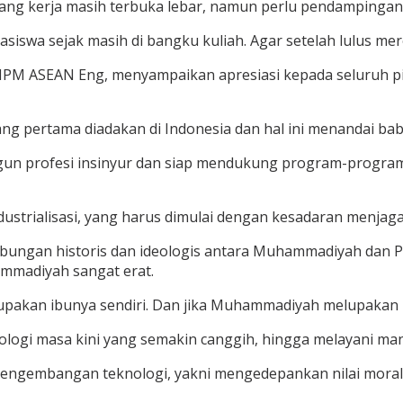
luang kerja masih terbuka lebar, namun perlu pendampingan
iswa sejak masih di bangku kuliah. Agar setelah lulus mer
CST IPM ASEAN Eng, menyampaikan apresiasi kepada seluruh
g pertama diadakan di Indonesia dan hal ini menandai baba
n profesi insinyur dan siap mendukung program-program 
strialisasi, yang harus dimulai dengan kesadaran menjaga l
ungan historis dan ideologis antara Muhammadiyah dan PII
mmadiyah sangat erat.
pakan ibunya sendiri. Dan jika Muhammadiyah melupakan in
gi masa kini yang semakin canggih, hingga melayani manu
engembangan teknologi, yakni mengedepankan nilai moral 