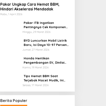
Pakar Ungkap Cara Hemat BBM,
Hindari Akselerasi Mendadak
Rabu, 1 April 2026
Pakar ITB Ingatkan
Pentingnya Cek Komponen
Kendaraan Usai Mudik
Minggu, 29 Maret 2026
BYD Luncurkan Mobil Listrik
Baru, Isi Daya 10–97 Persen
Hanya 9 Menit
Jumat, 27 Maret 2026
Honda Hentikan
Pengembangan EV, Dinilai
Kian Tertinggal di Industri
Kamis, 19 Maret 2026
Otomotif Global
Tips Hemat BBM Saat
Terjebak Macet Mudik, Ini
Saran Pakar ITB
Selasa, 17 Maret 2026
Berita Populer