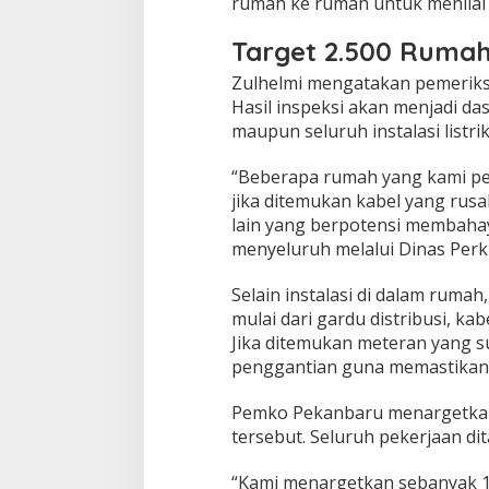
rumah ke rumah untuk menilai ko
L
i
s
Target 2.500 Rumah
t
Zulhelmi mengatakan pemeriks
r
i
Hasil inspeksi akan menjadi d
k
maupun seluruh instalasi listrik
G
r
“Beberapa rumah yang kami per
a
jika ditemukan kabel yang rusak
t
i
lain yang berpotensi membaha
s
menyeluruh melalui Dinas Perki
u
n
Selain instalasi di dalam ruma
t
mulai dari gardu distribusi, k
u
k
Jika ditemukan meteran yang s
C
penggantian guna memastikan s
e
g
Pemko Pekanbaru menargetkan
a
tersebut. Seluruh pekerjaan dit
h
K
e
“Kami menargetkan sebanyak 10