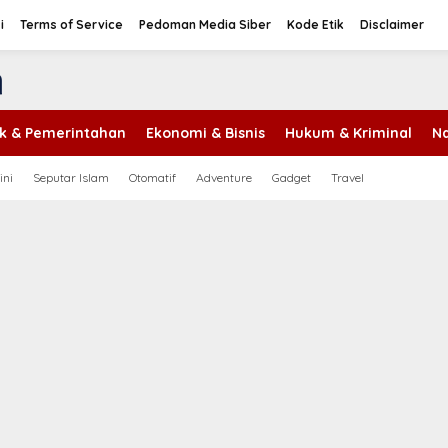
i
Terms of Service
Pedoman Media Siber
Kode Etik
Disclaimer
tik & Pemerintahan
Ekonomi & Bisnis
Hukum & Kriminal
Na
ini
Seputar Islam
Otomatif
Adventure
Gadget
Travel