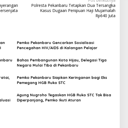
Pos berikutnya
enyerangan
Polresta Pekanbaru Tetapkan Dua Tersangka
ersenjata
Kasus Dugaan Penipuan Haji Mujamalah
Rp640 Juta
han
Pemko Pekanbaru Gencarkan Sosialisasi
I
Pencegahan HIV/AIDS di Kalangan Pelajar
anbaru
Bahas Pembangunan Kota Hijau, Delegasi Tiga
Negara Mulai Tiba di Pekanbaru
atai,
Pemko Pekanbaru Siapkan Keringanan bagi Eks
Pemegang HGB Ruko STC
Agung Nugroho Tegaskan HGB Ruko STC Tak Bisa
aluasi
Diperpanjang, Pemko Ikuti Aturan