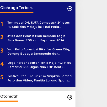
Olahraga Terbaru
1
Tertinggal 0-1, KJFA Comeback 2-1 atas
PS Siak dan Melaju ke Final Piala
Soeratin U-17
2
Atlet dan Pelatih Riau Kembali Tagih
Sisa Bonus PON dan Peparnas 2024
3
Wali Kota Apresiasi Bike for Green City,
Dorong Budaya Bersepeda dan
Penghijauan
4
Laga Persahabatan Tenis Meja PWI Riau
Bersama SKK Migas dan EMP Bentu
Diramaikan 38 Peserta
5
Festival Pacu Jalur 2026 Siapkan Lomba
Foto dan Video, Panitia Larang Sponsor
Jadi Nama Jalur
Otomatif