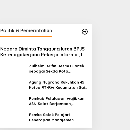
Politik & Pemerintahan
Negara Diminta Tanggung Iuran BPJS
Ketenagakerjaan Pekerja Informal, Ini
Alasannya
Zulhelmi Arifin Resmi Dilantik
sebagai Sekda Kota
Pekanbaru
Agung Nugroho Kukuhkan 45
Ketua RT-RW Kecamatan Sail,
Minta Aktif Serap Aspirasi
Warga
Pemkab Pelalawan Wajibkan
ASN Salat Berjamaah,
Absebsi Harian Bertambah
Jadi Empat Kali
Pemko Solok Pelajari
Penerapan Manajemen
Talenta di Pemko Pekanbaru