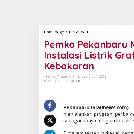
Homepage
/
Pekanbaru
P
e
Pemko Pekanbaru M
m
k
Instalasi Listrik Gr
o
P
Kebakaran
e
k
a
Ananda Pratama F
Selasa, 2 Juni 2026
n
Pekanbaru
107 Dilihat
b
a
r
u
Pekanbaru (Riaunews.com) –
M
u
menjalankan program perbaikan
l
sebagai upaya mitigasi kebak
a
i
Program tersebut diawali dengan 