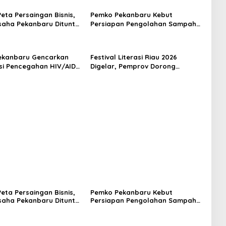
eta Persaingan Bisnis,
Pemko Pekanbaru Kebut
saha Pekanbaru Dituntut
Persiapan Pengolahan Sampah
aptif
Jadi Gas Metan di TPA Muara
Fajar II
ekanbaru Gencarkan
Festival Literasi Riau 2026
asi Pencegahan HIV/AIDS
Digelar, Pemprov Dorong
gan Pelajar
Budaya Baca di Tengah
Gempuran Teknologi
eta Persaingan Bisnis,
Pemko Pekanbaru Kebut
saha Pekanbaru Dituntut
Persiapan Pengolahan Sampah
aptif
Jadi Gas Metan di TPA Muara
Fajar II