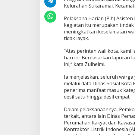
P
Kelurahan Sukaramai, Kecamata
r
o
g
Pelaksana Harian (Plh) Asisten
r
kegiatan itu merupakan tindak
a
meningkatkan keselamatan warga
m
tidak layak.
P
e
r
“Atas perintah wali kota, kami
b
hari ini. Berdasarkan laporan l
a
ini,” kata Zulhelmi.
i
k
a
Ia menjelaskan, seluruh warga 
n
melalui data Dinas Sosial Kota
I
penerima manfaat masuk kateg
n
desil satu hingga desil empat.
s
t
a
Dalam pelaksanaannya, Pemko 
l
terkait, antara lain Dinas Pe
a
Perumahan Rakyat dan Kawasan
s
Kontraktor Listrik Indonesia 
i