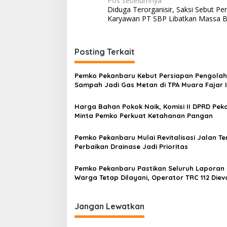
N
Pos sebelumnya
Diduga Terorganisir, Saksi Sebut P
a
Karyawan PT SBP Libatkan Massa B
v
i
Posting Terkait
g
a
Pemko Pekanbaru Kebut Persiapan Pengola
s
Sampah Jadi Gas Metan di TPA Muara Fajar I
i
Harga Bahan Pokok Naik, Komisi II DPRD Pek
p
Minta Pemko Perkuat Ketahanan Pangan
o
Pemko Pekanbaru Mulai Revitalisasi Jalan Ter
s
Perbaikan Drainase Jadi Prioritas
Pemko Pekanbaru Pastikan Seluruh Laporan
Warga Tetap Dilayani, Operator TRC 112 Diev
Jangan Lewatkan