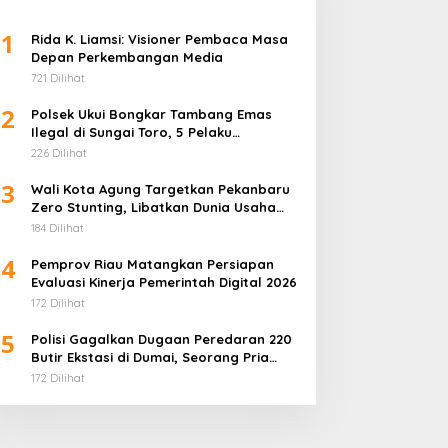
1
Rida K. Liamsi: Visioner Pembaca Masa
Depan Perkembangan Media
721 Dilihat
2
Polsek Ukui Bongkar Tambang Emas
Ilegal di Sungai Toro, 5 Pelaku
Diamankan
226 Dilihat
3
Wali Kota Agung Targetkan Pekanbaru
Zero Stunting, Libatkan Dunia Usaha
Penuhi Gizi Anak
184 Dilihat
4
Pemprov Riau Matangkan Persiapan
Evaluasi Kinerja Pemerintah Digital 2026
172 Dilihat
5
Polisi Gagalkan Dugaan Peredaran 220
Butir Ekstasi di Dumai, Seorang Pria
Ditangkap
172 Dilihat