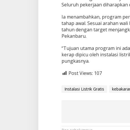
b
Seluruh pekerjaan diharapkan d
a
k
Ia menambahkan, program perbai
a
r
tahap awal. Sesuai arahan wali
a
tahun dengan target menjangk
n
Pekanbaru.
“Tujuan utama program ini adal
kerap dipicu oleh instalasi lis
pungkasnya.
Post Views:
107
Instalasi Listrik Gratis
kebakara