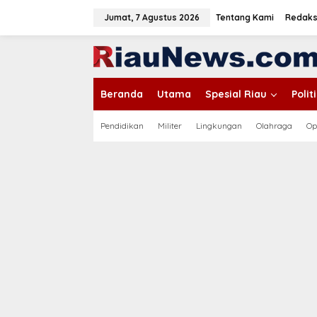
L
e
Jumat, 7 Agustus 2026
Tentang Kami
Redaks
w
a
tutup
t
i
k
Beranda
Utama
Spesial Riau
Poli
e
k
o
Pendidikan
Militer
Lingkungan
Olahraga
Op
n
t
e
n