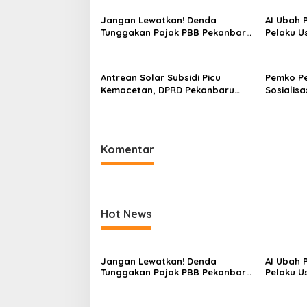
Jangan Lewatkan! Denda
AI Ubah P
Tunggakan Pajak PBB Pekanbaru
Pelaku U
Dihapus hingga 31 Agustus
Makin Ad
Antrean Solar Subsidi Picu
Pemko P
Kemacetan, DPRD Pekanbaru
Sosialis
Minta Pertamina Beri Penjelasan
di Kalan
Komentar
Hot News
Jangan Lewatkan! Denda
AI Ubah P
Tunggakan Pajak PBB Pekanbaru
Pelaku U
Dihapus hingga 31 Agustus
Makin Ad