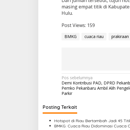
Dari jumlah tersebut, tujuh hot
c
masing empat titik di Kabupaten
a
Hulu.
n
g
Post Views:
159
BMKG
cuaca riau
prakiraan
N
Pos sebelumnya
Demi Kontribusi PAD, DPRD Pekanb
a
Pemko Pekanbaru Ambil Alih Pengel
v
Parkir
i
Posting Terkait
g
a
Hotspot di Riau Bertambah Jadi 45 Titi
s
BMKG: Cuaca Riau Didominasi Cuaca Cer