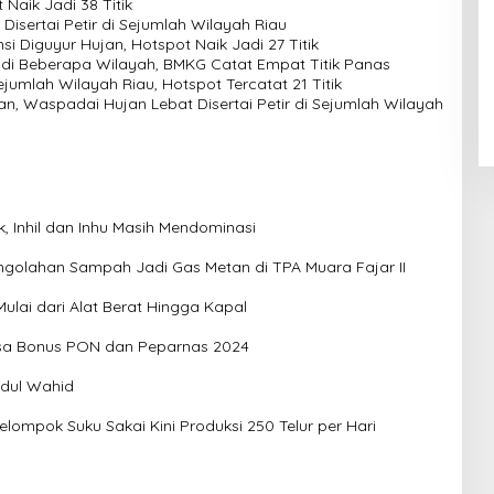
Naik Jadi 38 Titik
isertai Petir di Sejumlah Wilayah Riau
i Diguyur Hujan, Hotspot Naik Jadi 27 Titik
 di Beberapa Wilayah, BMKG Catat Empat Titik Panas
jumlah Wilayah Riau, Hotspot Tercatat 21 Titik
, Waspadai Hujan Lebat Disertai Petir di Sejumlah Wilayah
k, Inhil dan Inhu Masih Mendominasi
golahan Sampah Jadi Gas Metan di TPA Muara Fajar II
ulai dari Alat Berat Hingga Kapal
 Sisa Bonus PON dan Peparnas 2024
bdul Wahid
elompok Suku Sakai Kini Produksi 250 Telur per Hari