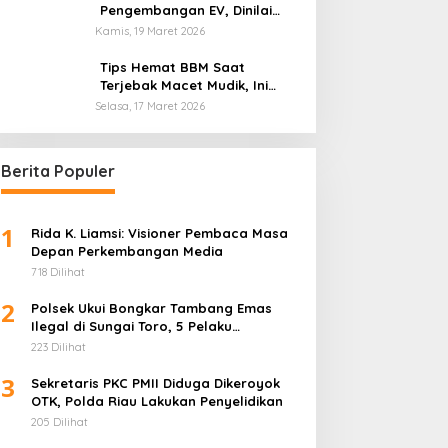
Pengembangan EV, Dinilai
Kian Tertinggal di Industri
Kamis, 19 Maret 2026
Otomotif Global
Tips Hemat BBM Saat
Terjebak Macet Mudik, Ini
Saran Pakar ITB
Selasa, 17 Maret 2026
Berita Populer
1
Rida K. Liamsi: Visioner Pembaca Masa
Depan Perkembangan Media
718 Dilihat
2
Polsek Ukui Bongkar Tambang Emas
Ilegal di Sungai Toro, 5 Pelaku
Diamankan
223 Dilihat
3
Sekretaris PKC PMII Diduga Dikeroyok
OTK, Polda Riau Lakukan Penyelidikan
205 Dilihat