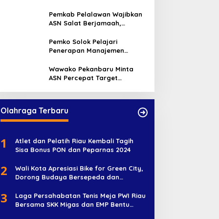
Minta Aktif Serap Aspirasi
Warga
Pemkab Pelalawan Wajibkan
ASN Salat Berjamaah,
Absebsi Harian Bertambah
Jadi Empat Kali
Pemko Solok Pelajari
Penerapan Manajemen
Talenta di Pemko Pekanbaru
Wawako Pekanbaru Minta
ASN Percepat Target
Program dan Tingkatkan
Pelayanan Publik
Olahraga Terbaru
1
Atlet dan Pelatih Riau Kembali Tagih
Sisa Bonus PON dan Peparnas 2024
2
Wali Kota Apresiasi Bike for Green City,
Dorong Budaya Bersepeda dan
Penghijauan
3
Laga Persahabatan Tenis Meja PWI Riau
Bersama SKK Migas dan EMP Bentu
Diramaikan 38 Peserta