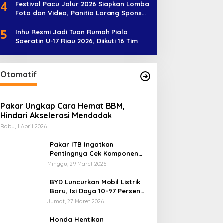
4
Festival Pacu Jalur 2026 Siapkan Lomba
Foto dan Video, Panitia Larang Sponsor
Jadi Nama Jalur
5
Inhu Resmi Jadi Tuan Rumah Piala
Soeratin U-17 Riau 2026, Diikuti 16 Tim
Otomatif
Pakar Ungkap Cara Hemat BBM,
Hindari Akselerasi Mendadak
Rabu, 1 April 2026
Pakar ITB Ingatkan
Pentingnya Cek Komponen
Kendaraan Usai Mudik
Minggu, 29 Maret 2026
BYD Luncurkan Mobil Listrik
Baru, Isi Daya 10–97 Persen
Hanya 9 Menit
Jumat, 27 Maret 2026
Honda Hentikan