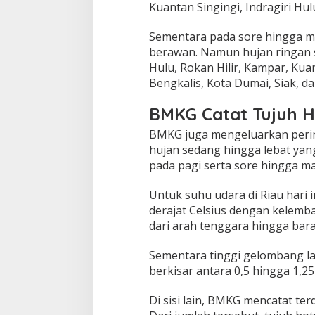
Kuantan Singingi, Indragiri Hu
,
W
Sementara pada sore hingga ma
a
s
berawan. Namun hujan ringan s
p
Hulu, Rokan Hilir, Kampar, Kuan
a
Bengkalis, Kota Dumai, Siak, d
d
a
BMKG Catat Tujuh H
i
P
BMKG juga mengeluarkan perin
e
hujan sedang hingga lebat yang
t
i
pada pagi serta sore hingga ma
r
d
Untuk suhu udara di Riau hari 
a
derajat Celsius dengan kelemb
n
dari arah tenggara hingga bar
A
n
g
Sementara tinggi gelombang lau
i
berkisar antara 0,5 hingga 1,2
n
K
Di sisi lain, BMKG mencatat ter
e
n