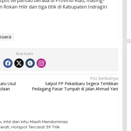
spot terpantau berada di Provinsi Riau, masing-
 Rokan Hilir dan tiga titik di Kabupaten Indragiri
 cuaca
Ikuti Kami
Pos berikutnya
aru Usul
Satpol PP Pekanbaru Segera Tertibkan
olaan
Pedagang Pasar Tumpah di Jalan Ahmad Yani
k, Inhil dan Inhu Masih Mendominasi
ah, Hotspot Tercatat 39 Titik