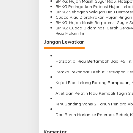
BMKG: Hujan Masih Guyur Riau, Hotspot 
i
BMKG Peringatkan Potensi Hujan Lebat D
BMKG: Sebagian Wilayah Riau Berpotens
p
Cuaca Riau Diprakirakan Hujan Ringan
o
BMKG: Hujan Masih Berpotensi Guyur Se
BMKG: Cuaca Didominasi Cerah Berawan
s
Riau Malam Ini
Jangan Lewatkan
Hotspot di Riau Bertambah Jadi 45 Titi
Pemko Pekanbaru Kebut Persiapan Pen
Kejati Riau Lelang Barang Rampasan, M
Atlet dan Pelatih Riau Kembali Tagih
KPK Banding Vonis 2 Tahun Penjara A
Dari Buruh Harian ke Peternak Bebek, K
Komentar