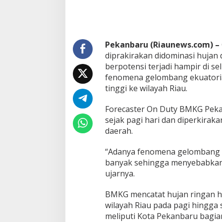
n
D
o
m
i
Pekanbaru (Riaunews.com) –
n
diprakirakan didominasi hujan
a
berpotensi terjadi hampir di se
s
fenomena gelombang ekuatoria
i
C
tinggi ke wilayah Riau.
u
a
Forecaster On Duty BMKG Pekan
c
sejak pagi hari dan diperkirak
a
daerah.
R
i
a
“Adanya fenomena gelombang e
u
banyak sehingga menyebabkan hu
H
ujarnya.
a
r
BMKG mencatat hujan ringan hin
i
I
wilayah Riau pada pagi hingga 
n
meliputi Kota Pekanbaru bagia
i