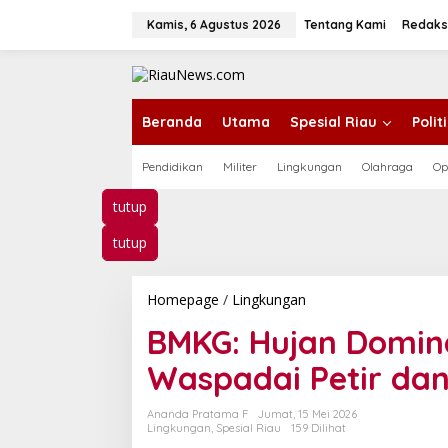
L
e
Kamis, 6 Agustus 2026
Tentang Kami
Redaks
w
a
t
i
k
Beranda
Utama
Spesial Riau
Poli
e
k
Pendidikan
Militer
Lingkungan
Olahraga
Op
o
n
t
tutup
e
n
tutup
Homepage
/
Lingkungan
B
M
BMKG: Hujan Dominas
K
G
Waspadai Petir da
:
H
u
Ananda Pratama F
Jumat, 15 Mei 2026
j
Lingkungan
,
Spesial Riau
159 Dilihat
a