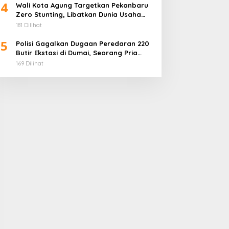
4
Wali Kota Agung Targetkan Pekanbaru
Zero Stunting, Libatkan Dunia Usaha
Penuhi Gizi Anak
181 Dilihat
5
Polisi Gagalkan Dugaan Peredaran 220
Butir Ekstasi di Dumai, Seorang Pria
Ditangkap
169 Dilihat