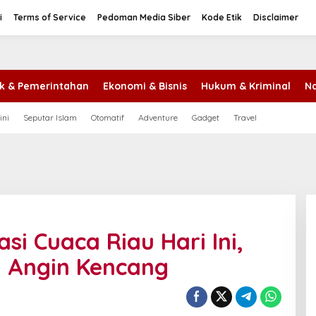
i
Terms of Service
Pedoman Media Siber
Kode Etik
Disclaimer
tik & Pemerintahan
Ekonomi & Bisnis
Hukum & Kriminal
Na
ini
Seputar Islam
Otomatif
Adventure
Gadget
Travel
i Cuaca Riau Hari Ini,
n Angin Kencang