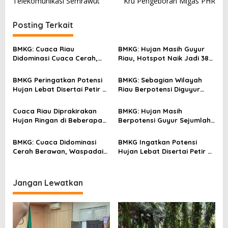
v
Telekomunikasi Semrawut
Kru Pengeboran Migas PHR
i
Posting Terkait
g
a
BMKG: Cuaca Riau
BMKG: Hujan Masih Guyur
s
Didominasi Cuaca Cerah,
Riau, Hotspot Naik Jadi 38
Hotspot Tercatat 39 Titik
Titik
i
BMKG Peringatkan Potensi
BMKG: Sebagian Wilayah
p
Hujan Lebat Disertai Petir di
Riau Berpotensi Diguyur
o
Sejumlah Wilayah Riau
Hujan, Hotspot Naik Jadi 27
Titik
s
Cuaca Riau Diprakirakan
BMKG: Hujan Masih
Hujan Ringan di Beberapa
Berpotensi Guyur Sejumlah
Wilayah, BMKG Catat Empat
Wilayah Riau, Hotspot
Titik Panas
Tercatat 21 Titik
BMKG: Cuaca Didominasi
BMKG Ingatkan Potensi
Cerah Berawan, Waspadai
Hujan Lebat Disertai Petir di
Hujan Lebat Disertai Petir di
Rohul dan Kuansing
Sejumlah Wilayah Riau
Malam Ini
Jangan Lewatkan