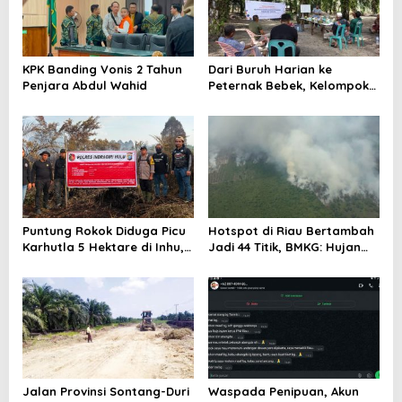
KPK Banding Vonis 2 Tahun
Dari Buruh Harian ke
Penjara Abdul Wahid
Peternak Bebek, Kelompok
Suku Sakai Kini Produksi 250
Telur per Hari
Puntung Rokok Diduga Picu
Hotspot di Riau Bertambah
Karhutla 5 Hektare di Inhu,
Jadi 44 Titik, BMKG: Hujan
Seorang Pria Jadi
Ringan Masih Berpotensi
Tersangka
Turun
Jalan Provinsi Sontang-Duri
Waspada Penipuan, Akun