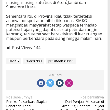
masing-masing satu titik di Aceh, Jambi dan
Sumatera Utara.
Sementara itu, di Provinsi Riau tidak terdeteksi
adanya hotspot atau nihil titik panas. BMKG
mengimbau masyarakat tetap waspada terhadap
potensi hujan yang dapat disertai petir dan angin
kencang, terutama saat beraktivitas di luar ruangan
maupun berkendara pada siang hingga malam hari.
Post Views:
144
BMKG
cuaca riau
prakiraan cuaca
Ikuti Kami
N
Pos sebelumnya
Pos berikutnya
Pemko Pekanbaru Siapkan
Dari Penjual Makanan di
a
Penataan Kabel
Area Rig, Chandra Kini Jadi