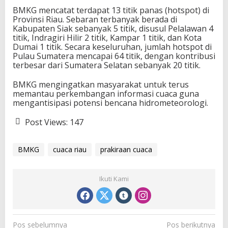
BMKG mencatat terdapat 13 titik panas (hotspot) di
Provinsi Riau. Sebaran terbanyak berada di
Kabupaten Siak sebanyak 5 titik, disusul Pelalawan 4
titik, Indragiri Hilir 2 titik, Kampar 1 titik, dan Kota
Dumai 1 titik. Secara keseluruhan, jumlah hotspot di
Pulau Sumatera mencapai 64 titik, dengan kontribusi
terbesar dari Sumatera Selatan sebanyak 20 titik.
BMKG mengingatkan masyarakat untuk terus
memantau perkembangan informasi cuaca guna
mengantisipasi potensi bencana hidrometeorologi.
Post Views:
147
BMKG
cuaca riau
prakiraan cuaca
Ikuti Kami
N
Pos sebelumnya
Pos berikutnya