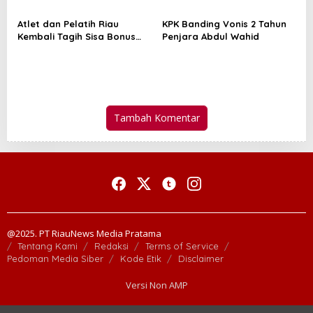
Atlet dan Pelatih Riau
KPK Banding Vonis 2 Tahun
Kembali Tagih Sisa Bonus
Penjara Abdul Wahid
PON dan Peparnas 2024
Tambah Komentar
@2025. PT RiauNews Media Pratama
Tentang Kami
Redaksi
Terms of Service
Pedoman Media Siber
Kode Etik
Disclaimer
Versi Non AMP