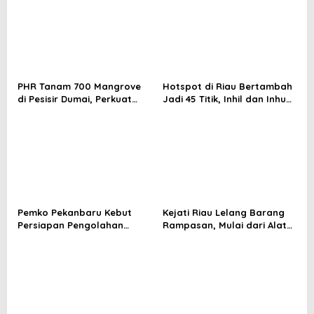
PHR Tanam 700 Mangrove
Hotspot di Riau Bertambah
di Pesisir Dumai, Perkuat
Jadi 45 Titik, Inhil dan Inhu
Mitigasi Abrasi dan
Masih Mendominasi
Perubahan Iklim
Pemko Pekanbaru Kebut
Kejati Riau Lelang Barang
Persiapan Pengolahan
Rampasan, Mulai dari Alat
Sampah Jadi Gas Metan di
Berat Hingga Kapal
TPA Muara Fajar II