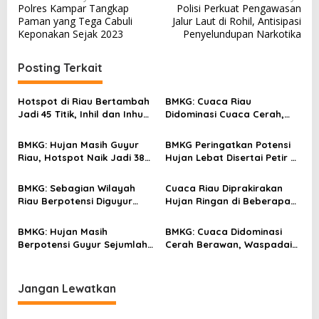
Polres Kampar Tangkap
Polisi Perkuat Pengawasan
a
Paman yang Tega Cabuli
Jalur Laut di Rohil, Antisipasi
v
Keponakan Sejak 2023
Penyelundupan Narkotika
i
Posting Terkait
g
a
Hotspot di Riau Bertambah
BMKG: Cuaca Riau
s
Jadi 45 Titik, Inhil dan Inhu
Didominasi Cuaca Cerah,
Masih Mendominasi
Hotspot Tercatat 39 Titik
i
BMKG: Hujan Masih Guyur
BMKG Peringatkan Potensi
p
Riau, Hotspot Naik Jadi 38
Hujan Lebat Disertai Petir di
o
Titik
Sejumlah Wilayah Riau
s
BMKG: Sebagian Wilayah
Cuaca Riau Diprakirakan
Riau Berpotensi Diguyur
Hujan Ringan di Beberapa
Hujan, Hotspot Naik Jadi 27
Wilayah, BMKG Catat Empat
Titik
Titik Panas
BMKG: Hujan Masih
BMKG: Cuaca Didominasi
Berpotensi Guyur Sejumlah
Cerah Berawan, Waspadai
Wilayah Riau, Hotspot
Hujan Lebat Disertai Petir di
Tercatat 21 Titik
Sejumlah Wilayah Riau
Malam Ini
Jangan Lewatkan