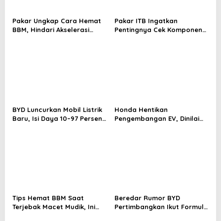
Pakar Ungkap Cara Hemat
Pakar ITB Ingatkan
BBM, Hindari Akselerasi
Pentingnya Cek Komponen
Mendadak
Kendaraan Usai Mudik
BYD Luncurkan Mobil Listrik
Honda Hentikan
Baru, Isi Daya 10–97 Persen
Pengembangan EV, Dinilai
Hanya 9 Menit
Kian Tertinggal di Industri
Otomotif Global
Tips Hemat BBM Saat
Beredar Rumor BYD
Terjebak Macet Mudik, Ini
Pertimbangkan Ikut Formula
Saran Pakar ITB
1, akan Bentuk Tim Baru?