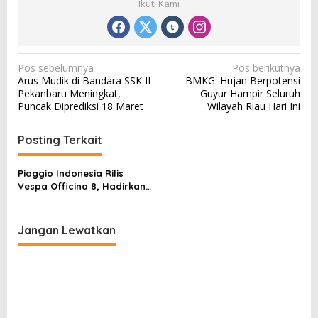
Ikuti Kami
N
Pos sebelumnya
Pos berikutnya
Arus Mudik di Bandara SSK II
BMKG: Hujan Berpotensi
a
Pekanbaru Meningkat,
Guyur Hampir Seluruh
v
Puncak Diprediksi 18 Maret
Wilayah Riau Hari Ini
i
Posting Terkait
g
a
Piaggio Indonesia Rilis
s
Vespa Officina 8, Hadirkan
Sentuhan Eksklusif dari
i
Italia
p
Jangan Lewatkan
o
s