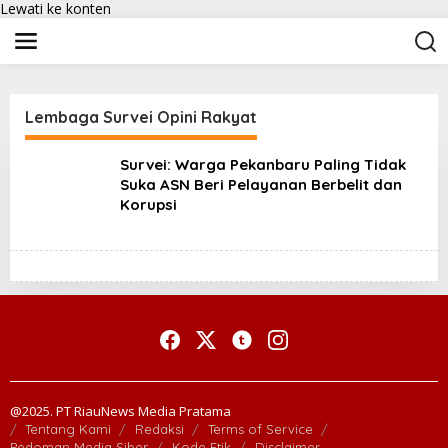
Lewati ke konten
Lembaga Survei Opini Rakyat
Survei: Warga Pekanbaru Paling Tidak
Suka ASN Beri Pelayanan Berbelit dan
Korupsi
@2025. PT RiauNews Media Pratama
Tentang Kami
Redaksi
Terms of Service
Pedoman Media Siber
Kode Etik
Disclaimer