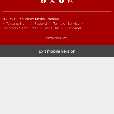
@2025. PT RiauNews Media Pratama
Tentang Kami
Redaksi
Terms of Service
Pedoman Media Siber
Kode Etik
Disclaimer
Versi Non AMP
Exit mobile version