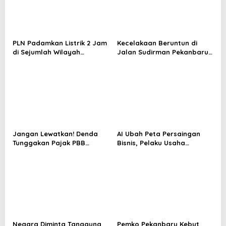
PLN Padamkan Listrik 2 Jam
Kecelakaan Beruntun di
di Sejumlah Wilayah
Jalan Sudirman Pekanbaru,
Pekanbaru Besok
Pengendara Scoopy Tewas
Jangan Lewatkan! Denda
AI Ubah Peta Persaingan
Tunggakan Pajak PBB
Bisnis, Pelaku Usaha
Pekanbaru Dihapus hingga
Pekanbaru Dituntut Makin
31 Agustus
Adaptif
Negara Diminta Tanggung
Pemko Pekanbaru Kebut