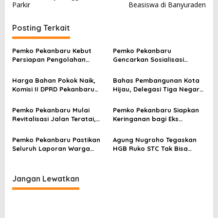
Parkir
Beasiswa di Banyuraden
i
g
Posting Terkait
a
s
Pemko Pekanbaru Kebut
Pemko Pekanbaru
Persiapan Pengolahan
Gencarkan Sosialisasi
i
Sampah Jadi Gas Metan di
Pencegahan HIV/AIDS di
p
TPA Muara Fajar II
Kalangan Pelajar
Harga Bahan Pokok Naik,
Bahas Pembangunan Kota
o
Komisi II DPRD Pekanbaru
Hijau, Delegasi Tiga Negara
Minta Pemko Perkuat
Mulai Tiba di Pekanbaru
s
Ketahanan Pangan
Pemko Pekanbaru Mulai
Pemko Pekanbaru Siapkan
Revitalisasi Jalan Teratai,
Keringanan bagi Eks
Perbaikan Drainase Jadi
Pemegang HGB Ruko STC
Prioritas
Pemko Pekanbaru Pastikan
Agung Nugroho Tegaskan
Seluruh Laporan Warga
HGB Ruko STC Tak Bisa
Tetap Dilayani, Operator
Diperpanjang, Pemko Ikuti
TRC 112 Dievaluasi
Aturan
Jangan Lewatkan