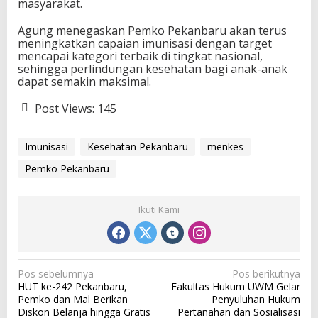
masyarakat.
Agung menegaskan Pemko Pekanbaru akan terus
meningkatkan capaian imunisasi dengan target
mencapai kategori terbaik di tingkat nasional,
sehingga perlindungan kesehatan bagi anak-anak
dapat semakin maksimal.
Post Views:
145
Imunisasi
Kesehatan Pekanbaru
menkes
Pemko Pekanbaru
Ikuti Kami
N
Pos sebelumnya
Pos berikutnya
HUT ke-242 Pekanbaru,
Fakultas Hukum UWM Gelar
a
Pemko dan Mal Berikan
Penyuluhan Hukum
v
Diskon Belanja hingga Gratis
Pertanahan dan Sosialisasi