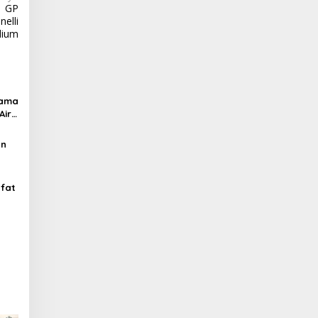
1 GP
elli
dium
tama
ir,
an
afat
Air