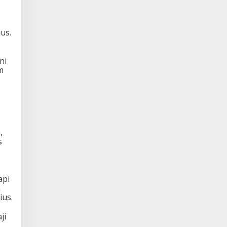
us.
ni
m
,
s
api
a
ius.
ji