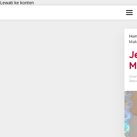
Lewati ke konten
Hom
Mak
J
M
Anan
Sepu