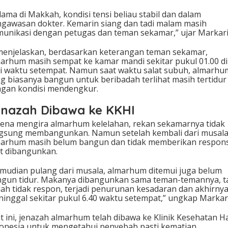
lama di Makkah, kondisi tensi beliau stabil dan dalam
gawasan dokter. Kemarin siang dan tadi malam masih
unikasi dengan petugas dan teman sekamar,” ujar Markari
menjelaskan, berdasarkan keterangan teman sekamar,
arhum masih sempat ke kamar mandi sekitar pukul 01.00 di
i waktu setempat. Namun saat waktu salat subuh, almarhu
g biasanya bangun untuk beribadah terlihat masih tertidur
gan kondisi mendengkur.
enazah Dibawa ke KKHI
ena mengira almarhum kelelahan, rekan sekamarnya tidak
gsung membangunkan. Namun setelah kembali dari musala
arhum masih belum bangun dan tidak memberikan respon
t dibangunkan.
mudian pulang dari musala, almarhum ditemui juga belum
gun tidur. Makanya dibangunkan sama teman-temannya, t
ah tidak respon, terjadi penurunan kesadaran dan akhirny
inggal sekitar pukul 6.40 waktu setempat,” ungkap Markar
t ini, jenazah almarhum telah dibawa ke
Klinik Kesehatan Ha
onesia
untuk mengetahui penyebab pasti kematian.