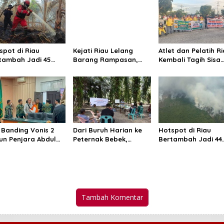
spot di Riau
Kejati Riau Lelang
Atlet dan Pelatih R
tambah Jadi 45
Barang Rampasan,
Kembali Tagih Sisa
k, Inhil dan Inhu
Mulai dari Alat Berat
Bonus PON dan
ih Mendominasi
Hingga Kapal
Peparnas 2024
 Banding Vonis 2
Dari Buruh Harian ke
Hotspot di Riau
un Penjara Abdul
Peternak Bebek,
Bertambah Jadi 44
id
Kelompok Suku Sakai
Titik, BMKG: Hujan
Kini Produksi 250 Telur
Ringan Masih
per Hari
Berpotensi Turun
Tambah Komentar