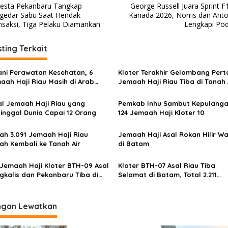
resta Pekanbaru Tangkap
George Russell Juara Sprint F
gedar Sabu Saat Hendak
Kanada 2026, Norris dan Anton
nsaksi, Tiga Pelaku Diamankan
Lengkapi Po
ting Terkait
ani Perawatan Kesehatan, 6
Kloter Terakhir Gelombang Per
aah Haji Riau Masih di Arab
Jemaah Haji Riau Tiba di Tanah A
di
4.416 Orang Sudah Dipulangkan
al Jemaah Haji Riau yang
Pemkab Inhu Sambut Kepulang
inggal Dunia Capai 12 Orang
124 Jemaah Haji Kloter 10
ah 3.091 Jemaah Haji Riau
Jemaah Haji Asal Rokan Hilir W
ah Kembali ke Tanah Air
di Batam
 Jemaah Haji Kloter BTH-09 Asal
Kloter BTH-07 Asal Riau Tiba
gkalis dan Pekanbaru Tiba di
Selamat di Batam, Total 2.211
tam
Jemaah Sudah Pulang ke Tanah 
ngan Lewatkan