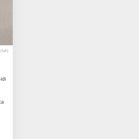
plah)
idi
ta