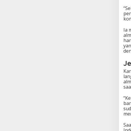
“Se
pen
kom
Ia 
alm
har
yan
den
J
Kar
lan
alm
saa
“Ke
ban
sud
men
Saa
Ind