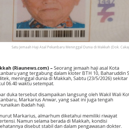
Satu Jemaah Haji Asal Pekanbaru Meninggal Dunia di Makkah (Dok. Caka
kkah (Riaunews.com) –
Seorang jemaah haji asal Kota
anbaru yang tergabung dalam kloter BTH 10,
Baharuddin S
itek
, meninggal dunia di Makkah, Sabtu (23/5/2026) sekitar
ul 06.40 waktu setempat.
ar duka tersebut disampaikan langsung oleh Wakil Wali Ko
kanbaru,
Markarius Anwar
, yang saat ini juga tengah
unaikan ibadah haji.
urut Markarius, almarhum diketahui memiliki riwayat
ertensi. Namun selama berada di Makkah, kondisi
ehatannya disebut stabil dan dalam pengawasan dokter.