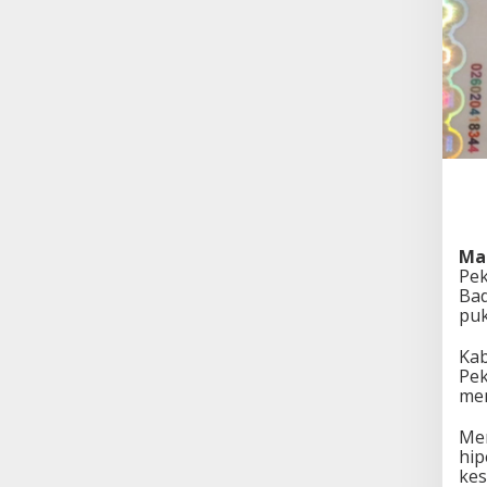
Ma
Pek
Bad
puk
Kab
Pe
men
Men
hip
kes