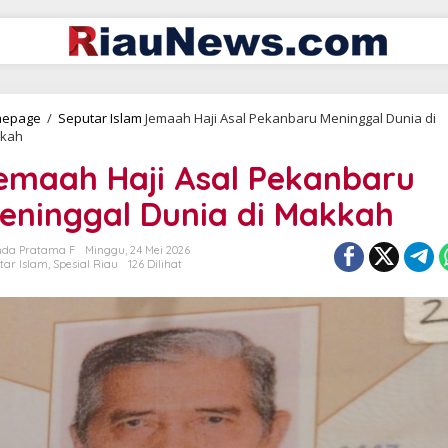
epage
/
Seputar Islam
Jemaah Haji Asal Pekanbaru Meninggal Dunia di
kah
emaah Haji Asal Pekanbaru
eninggal Dunia di Makkah
da Pratama F
Minggu, 24 Mei 2026
tar Islam
,
Spesial Riau
126 Dilihat